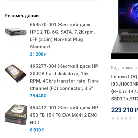
Рекомендации
659570-001 Жесткий диск
HPE 2 ТБ, 6G, SATA, 7.2K rpm,
LFF (3.5in) Non-hot Plug
Standard
21 200
₽
495277-004 Жесткий диск HP
Код артикула:
300GB hard disk drive, 15k
Lenovo LOQ
RPM, 4Gb/s transfer rate, Fibre
[83JH003NRK
Channel (FC) connector, 3.5"
{FHD i7 147
28 440
₽
SSD1Tb /RT
454412-001 Жесткий диск HP
223 210
450 ГБ 15K FC EVA M6412 ENC
HDD
6 810
₽