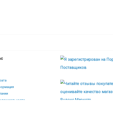
ас
рата
формация
пании
иденциальности