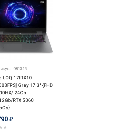
икула: 081345
o LOQ 17IRX10
003FPS] Grey 17.3" {FHD
700HX/ 24Gb
12Gb/RTX 5060
oOs}
790
₽