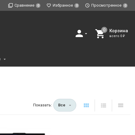
Сравнение
Избранное
Просмотренное
0
0
0
Корзина
всего
0
₽
и
Показать:
Все