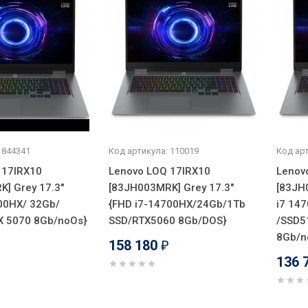
 844341
Код артикула: 110019
Код арт
 17IRX10
Lenovo LOQ 17IRX10
Lenov
] Grey 17.3"
[83JH003MRK] Grey 17.3"
[83JH
00HX/ 32Gb/
{FHD i7-14700HX/24Gb/1Tb
i7 14
X 5070 8Gb/noOs}
SSD/RTX5060 8Gb/DOS}
/SSD5
8Gb/n
158 180
₽
₽
136 