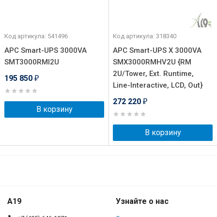
Код артикула: 541496
Код артикула: 318340
APC Smart-UPS 3000VA
APC Smart-UPS X 3000VA
SMT3000RMI2U
SMX3000RMHV2U {RM
2U/Tower, Ext. Runtime,
195 850
₽
Line-Interactive, LCD, Out}
272 220
₽
В корзину
В корзину
A19
Узнайте о нас