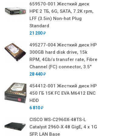
659570-001 Жесткий диск
HPE 2 ТБ, 6G, SATA, 7.2K rpm,
LFF (3.5in) Non-hot Plug
Standard
21 200
₽
495277-004 Жесткий диск HP
300GB hard disk drive, 15k
RPM, 4Gb/s transfer rate, Fibre
Channel (FC) connector, 3.5"
28 440
₽
454412-001 Жесткий диск HP
450 ГБ 15K FC EVA M6412 ENC
HDD
6 810
₽
CISCO WS-C2960X-48TS-L
Catalyst 2960-X 48 GigE, 4 x 1G
SFP, LAN Base