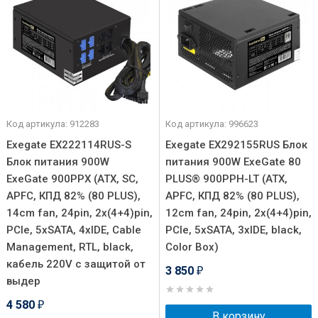
Код артикула: 912283
Код артикула: 996623
Exegate EX222114RUS-S
Exegate EX292155RUS Блок
Блок питания 900W
питания 900W ExeGate 80
ExeGate 900PPX (ATX, SC,
PLUS® 900PPH-LT (ATX,
APFC, КПД 82% (80 PLUS),
APFC, КПД 82% (80 PLUS),
14cm fan, 24pin, 2x(4+4)pin,
12cm fan, 24pin, 2x(4+4)pin,
PCIe, 5xSATA, 4xIDE, Cable
PCIe, 5xSATA, 3xIDE, black,
Management, RTL, black,
Color Box)
кабель 220V с защитой от
3 850
₽
выдер
4 580
₽
В корзину