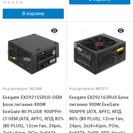
В корзину
Код артикула: 962568
Код артикула: 881371
Exegate EX292155RUS-OEM
Exegate EX292163RUS Блок
Блок питания 900W
питания 900W ExeGate
ExeGate 80 PLUS® 900PPH-
900PPE (ATX, APFC, КПД
LT-OEM (ATX, APFC, КПД 82%
80% (80 PLUS), 12cm fan,
(80 PLUS), 12cm fan, 24pin,
24pin, 2x(4+4)pin, PCIe,