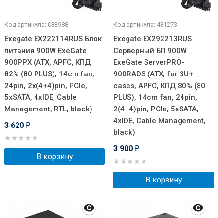
Код артикула: 033988
Код артикула: 431273
Exegate EX222114RUS Блок
Exegate EX292213RUS
питания 900W ExeGate
Серверный БП 900W
900PPX (ATX, APFC, КПД
ExeGate ServerPRO-
82% (80 PLUS), 14cm fan,
900RADS (ATX, for 3U+
24pin, 2x(4+4)pin, PCIe,
cases, APFC, КПД 80% (80
5xSATA, 4xIDE, Cable
PLUS), 14cm fan, 24pin,
Management, RTL, black)
2(4+4)pin, PCIe, 5xSATA,
4xIDE, Cable Management,
3 620
₽
black)
3 900
₽
В корзину
В корзину