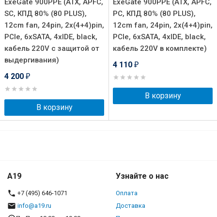
ExeGate 900PPE (ATX, APFC,
ExeGate 900PPE (ATX, APFC,
SC, КПД 80% (80 PLUS),
PC, КПД 80% (80 PLUS),
12cm fan, 24pin, 2x(4+4)pin,
12cm fan, 24pin, 2x(4+4)pin,
PCIe, 6xSATA, 4xIDE, black,
PCIe, 6xSATA, 4xIDE, black,
кабель 220V с защитой от
кабель 220V в комплекте)
выдергивания)
4 110
₽
4 200
₽
В корзину
В корзину
A19
Узнайте о нас
+7 (495) 646-1071
Оплата
info@a19.ru
Доставка