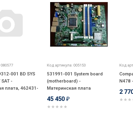
 080577
Код артикула: 005153
Код арт
312-001 BD SYS
531991-001 System board
Compa
SAT -
(motherboard) -
N478 
я плата, 462431-
Материнская плата
2 77
45 450
₽