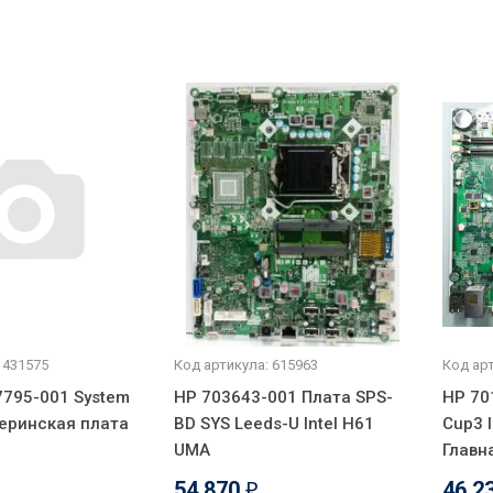
 431575
Код артикула: 615963
Код арт
795-001 System
HP 703643-001 Плата SPS-
HP 70
теринская плата
BD SYS Leeds-U Intel H61
Cup3 I
UMA
Главн
54 870
46 2
₽