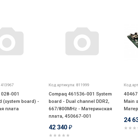
 413967
Код артикула: 811999
Код арт
1028-001
Compaq 461536-001 System
40467
 (system board) -
board - Dual channel DDR2,
Main s
ая плата
667/800MHz - Материнская
Матер
плата, 450667-001
24 6
42 340
₽