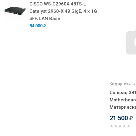
CISCO WS-C2960X-48TS-L
Catalyst 2960-X 48 GigE, 4 x 1G
SFP, LAN Base
84 000
₽
Код артикула:
Compaq 38
Motherboard
Материнск
21 500
₽