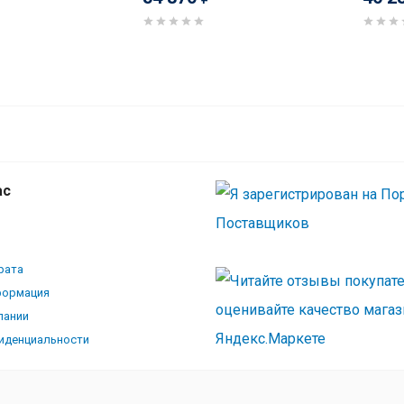
ас
рата
формация
пании
иденциальности