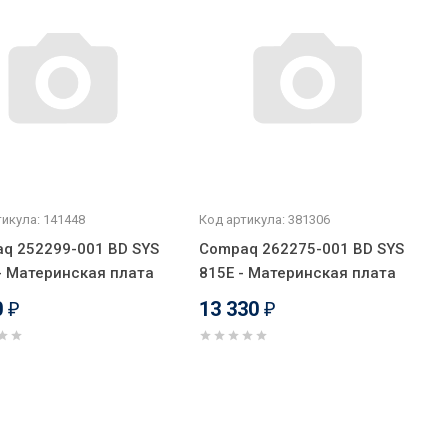
икула: 141448
Код артикула: 381306
q 252299-001 BD SYS
Compaq 262275-001 BD SYS
- Материнская плата
815E - Материнская плата
0
13 330
₽
₽