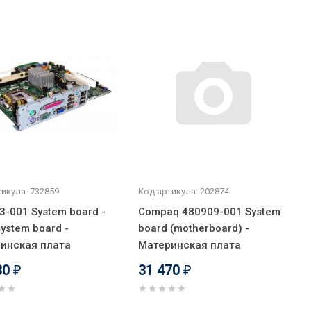
икула: 732859
Код артикула: 202874
3-001 System board -
Compaq 480909-001 System
ystem board -
board (motherboard) -
инская плата
Материнская плата
30
31 470
₽
₽