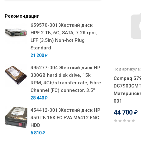
Рекомендации
659570-001 Жесткий диск
HPE 2 ТБ, 6G, SATA, 7.2K rpm,
LFF (3.5in) Non-hot Plug
Standard
21 200
₽
495277-004 Жесткий диск HP
Код артикула:
300GB hard disk drive, 15k
Compaq 579
RPM, 4Gb/s transfer rate, Fibre
DC7900CMT 
Channel (FC) connector, 3.5"
Материнска
28 440
₽
001
454412-001 Жесткий диск HP
44 700
₽
450 ГБ 15K FC EVA M6412 ENC
HDD
6 810
₽