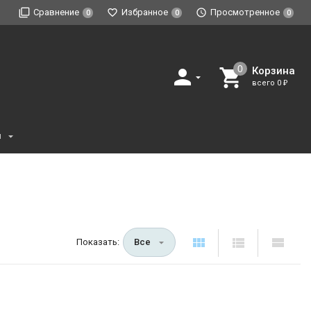
Сравнение
Избранное
Просмотренное
0
0
0
Корзина
всего
0
₽
и
Показать:
Все