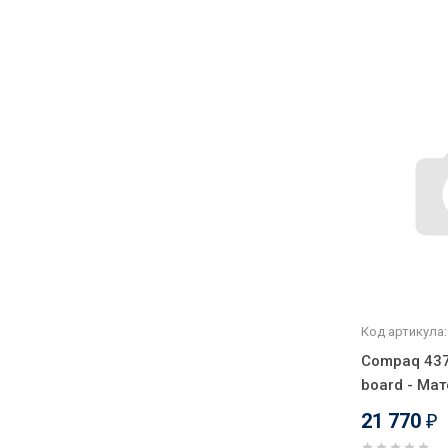
Код артикула:
Compaq 437
board - Ма
21 770
₽