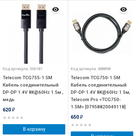
Код артикула: 366181
Код артикула: 488898
Telecom TCG755-1.5M
Telecom TCG750-1.5M
Кабель соединительный
Кабель соединительный
DP-DP 1.4V 8K@60Hz 1.5м ,
DP-DP 1.4V 8K@60Hz 1.5м,
медь
Telecom Pro <TCG750-
1.5M> [07958820049118]
620
₽
650
₽
В корзину