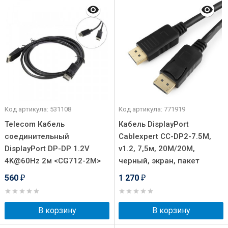
Код артикула: 531108
Код артикула: 771919
Telecom Кабель
Кабель DisplayPort
соединительный
Cablexpert CC-DP2-7.5M,
DisplayPort DP-DP 1.2V
v1.2, 7,5м, 20M/20M,
4K@60Hz 2м <CG712-2M>
черный, экран, пакет
560
1 270
₽
₽
В корзину
В корзину