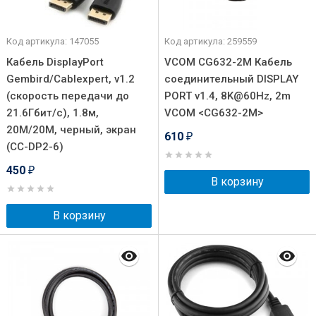
Код артикула: 147055
Код артикула: 259559
Кабель DisplayPort
VCOM CG632-2M Кабель
Gembird/Cablexpert, v1.2
соединительный DISPLAY
(скорость передачи до
PORT v1.4, 8K@60Hz, 2m
21.6Гбит/с), 1.8м,
VCOM <CG632-2M>
20M/20M, черный, экран
610
₽
(CC-DP2-6)
450
₽
В корзину
В корзину