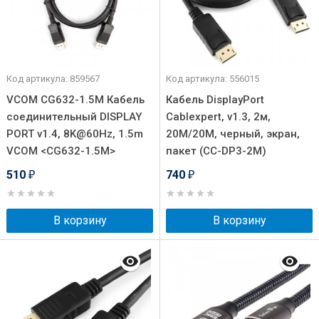
Код артикула: 859567
Код артикула: 556015
VCOM CG632-1.5M Кабель
Кабель DisplayPort
соединительный DISPLAY
Cablexpert, v1.3, 2м,
PORT v1.4, 8K@60Hz, 1.5m
20M/20M, черный, экран,
VCOM <CG632-1.5M>
пакет (CC-DP3-2M)
510
740
₽
₽
В корзину
В корзину