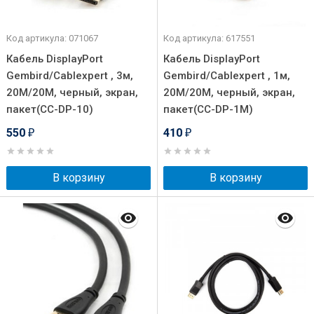
Код артикула: 071067
Код артикула: 617551
Кабель DisplayPort
Кабель DisplayPort
Gembird/Cablexpert , 3м,
Gembird/Cablexpert , 1м,
20M/20M, черный, экран,
20M/20M, черный, экран,
пакет(CC-DP-10)
пакет(CC-DP-1M)
550
410
₽
₽
В корзину
В корзину