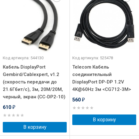
Код артикула: 544130
Код артикула: 525478
Кабель DisplayPort
Telecom Кабель
Gembird/Cablexpert, v1.2
соединительный
(скорость передачи до
DisplayPort DP-DP 1.2V
21.6Гбит/с), 3м, 20M/20M,
4K@60Hz 3м <CG712-3M>
черный, экран (CC-DP2-10)
560
₽
610
₽
В корзину
В корзину