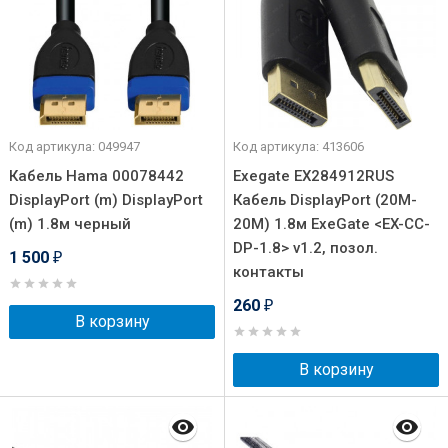
Код артикула: 049947
Код артикула: 413606
Кабель Hama 00078442
Exegate EX284912RUS
DisplayPort (m) DisplayPort
Кабель DisplayPort (20M-
(m) 1.8м черный
20M) 1.8м ExeGate <EX-CC-
DP-1.8> v1.2, позол.
1 500
₽
контакты
260
₽
В корзину
В корзину