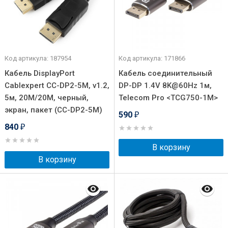
Код артикула: 187954
Код артикула: 171866
Кабель DisplayPort
Кабель соединительный
Cablexpert CC-DP2-5M, v1.2,
DP-DP 1.4V 8K@60Hz 1м,
5м, 20M/20M, черный,
Telecom Pro <TCG750-1M>
экран, пакет (CC-DP2-5M)
590
₽
840
₽
В корзину
В корзину