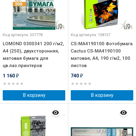
Код артикула: 357778
Код артикула: 138137
LOMOND 0300341 200 г/м2,
CS-MA4190100 Фотобумага
А4 (250), двухсторонняя,
Cactus CS-MA4190100
матовая бумага для
матовая, A4, 190 г/м2, 100
цв.лаз.принтеров
листов
1 160
740
₽
₽
В корзину
В корзину