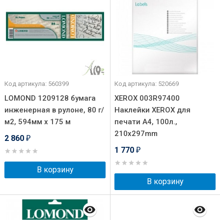
Код артикула: 560399
Код артикула: 520669
LOMOND 1209128 бумага
XEROX 003R97400
инженерная в рулоне, 80 г/
Наклейки XEROX для
м2, 594мм х 175 м
печати A4, 100л.,
210x297mm
2 860
₽
1 770
₽
В корзину
В корзину