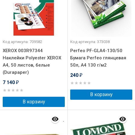
Код артикула: 709582
Код артикула: 373038
XEROX 003R97344
Perfeo PF-GLA4-130/50
Наклейки Polyester XEROX
Бумага Perfeo глянцевая
A4, 50 листов, белые
50л, А4 130 г/м2
(Durapaper)
240
₽
7 140
₽
В корзину
В корзину