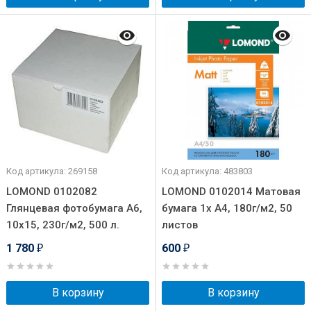
Код артикула: 269158
Код артикула: 483803
LOMOND 0102082
LOMOND 0102014 Матовая
Глянцевая фотобумага A6,
бумага 1х A4, 180г/м2, 50
10х15, 230г/м2, 500 л.
листов
1 780
600
₽
₽
В корзину
В корзину