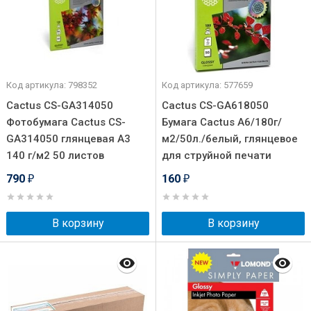
Код артикула: 798352
Код артикула: 577659
Cactus CS-GA314050
Cactus CS-GA618050
Фотобумага Cactus CS-
Бумага Cactus A6/180г/
GA314050 глянцевая А3
м2/50л./белый, глянцевое
140 г/м2 50 листов
для струйной печати
790
160
₽
₽
В корзину
В корзину