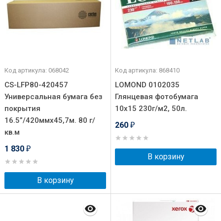
Код артикула: 068042
Код артикула: 868410
CS-LFP80-420457
LOMOND 0102035
Универсальная бумага без
Глянцевая фотобумага
покрытия
10x15 230г/м2, 50л.
16.5”/420ммх45,7м. 80 г/
260
₽
кв.м
1 830
₽
В корзину
В корзину