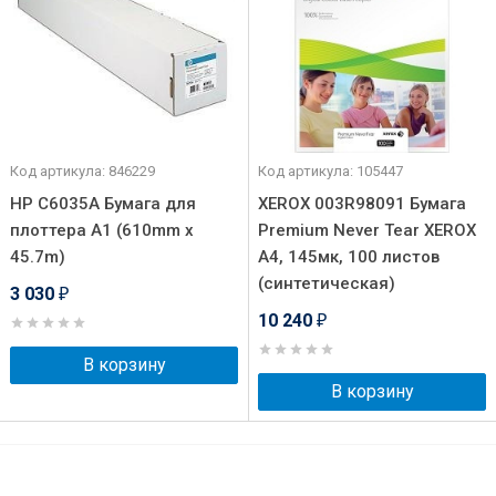
Код артикула: 846229
Код артикула: 105447
HP C6035A Бумага для
XEROX 003R98091 Бумага
плоттера А1 (610mm x
Premium Never Tear XEROX
45.7m)
A4, 145мк, 100 листов
(синтетическая)
3 030
₽
10 240
₽
В корзину
В корзину