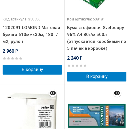
Код артикула: 350586
Код артикула: 508181
1202091 LOMOND Матовая
Бумага офисная Svetocopy
бумага 610ммх30м, 180 г/
96% А4 80г/м 500л
м2, рулон
(отпускается коробками по
5 пачек в коробке)
2 960
₽
2 240
₽
В корзину
В корзину