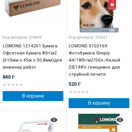
Код артикула: 220818
Код артикула: 725331
LOMOND 1214201 Бумага
LOMOND 0102169
Офсетная бумага 80г/м2
Фотобумага Simply
(610мм х 45м х 50,8мм)для
A4/180г/м2/50л./белый
инженер.работ
CIE148% глянцевое для
струйной печати
840
₽
520
₽
В корзину
В корзину