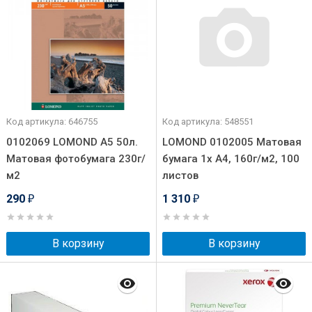
Код артикула: 646755
Код артикула: 548551
0102069 LOMOND А5 50л.
LOMOND 0102005 Матовая
Матовая фотобумага 230г/
бумага 1х A4, 160г/м2, 100
м2
листов
290
1 310
₽
₽
В корзину
В корзину