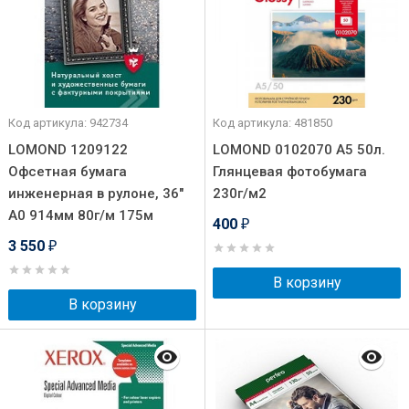
Код артикула: 942734
Код артикула: 481850
LOMOND 1209122
LOMOND 0102070 А5 50л.
Офсетная бумага
Глянцевая фотобумага
инженерная в рулоне, 36"
230г/м2
A0 914мм 80г/м 175м
400
₽
3 550
₽
В корзину
В корзину