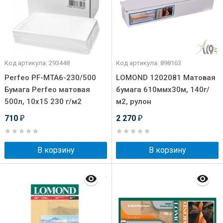
Код артикула: 293448
Код артикула: 898163
Perfeo PF-MTA6-230/500
LOMOND 1202081 Матовая
Бумага Perfeo матовая
бумага 610ммх30м, 140г/
500л, 10х15 230 г/м2
м2, рулон
710
2 270
₽
₽
В корзину
В корзину