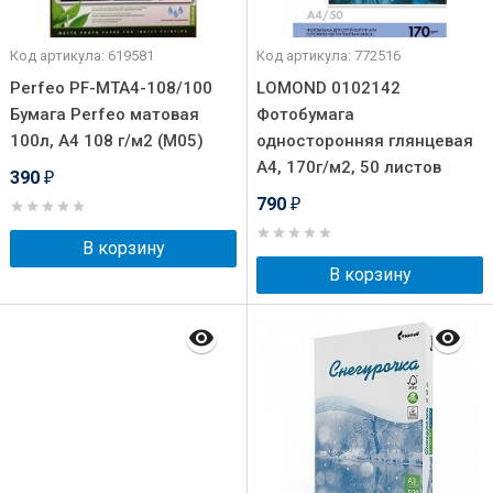
Код артикула: 619581
Код артикула: 772516
Perfeo PF-MTA4-108/100
LOMOND 0102142
Бумага Perfeo матовая
Фотобумага
100л, A4 108 г/м2 (M05)
односторонняя глянцевая
А4, 170г/м2, 50 листов
390
₽
790
₽
В корзину
В корзину