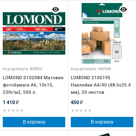
Код артикула: 838202
Код артикула: 946568
LOMOND 0102084 Матовая
LOMOND 2100195
фотобумага A6, 10х15,
Наклейки A4/40 (48.5х25.4
230г/м2, 500 л.
мм), 50 листов
1 410
450
₽
₽
В корзину
В корзину