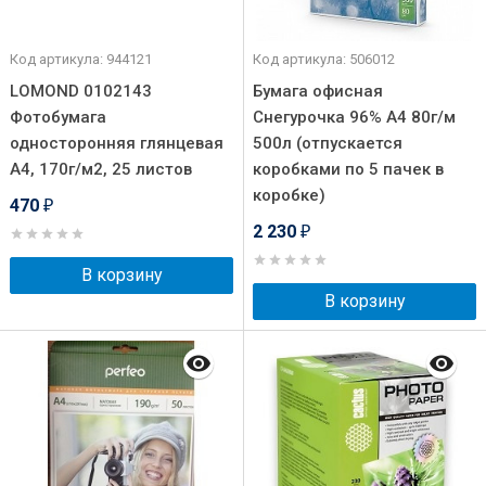
Код артикула: 944121
Код артикула: 506012
LOMOND 0102143
Бумага офисная
Фотобумага
Снегурочка 96% А4 80г/м
односторонняя глянцевая
500л (отпускается
А4, 170г/м2, 25 листов
коробками по 5 пачек в
коробке)
470
₽
2 230
₽
В корзину
В корзину