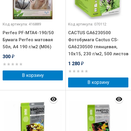
Код артикула: 416889
Код артикула: 070112
Perfeo PF-MTA4-190/50
CACTUS GA6230500
Бумага Perfeo матовая
Фотобумага Cactus CS-
50л, A4 190 г/м2 (M06)
GA6230500 глянцевая,
10x15, 230 г/м2, 500 листов
300
₽
1 280
₽
В корзину
В корзину