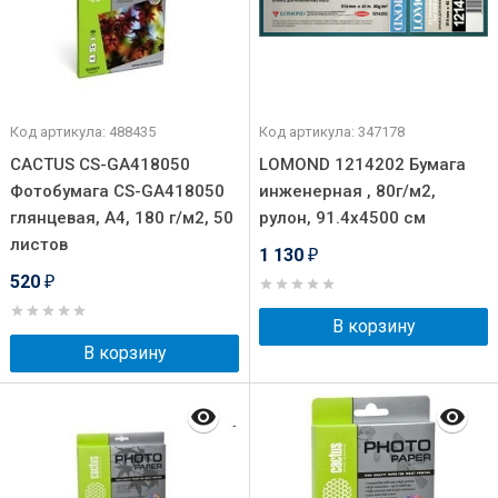
Код артикула: 488435
Код артикула: 347178
CACTUS CS-GA418050
LOMOND 1214202 Бумага
Фотобумага CS-GA418050
инженерная , 80г/м2,
глянцевая, А4, 180 г/м2, 50
рулон, 91.4x4500 см
листов
1 130
₽
520
₽
В корзину
В корзину