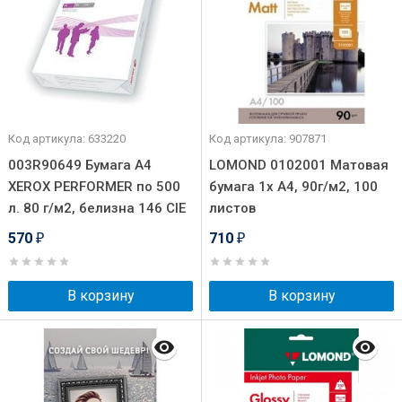
Код артикула: 633220
Код артикула: 907871
003R90649 Бумага A4
LOMOND 0102001 Матовая
XEROX PERFORMER по 500
бумага 1х A4, 90г/м2, 100
л. 80 г/м2, белизна 146 CIE
листов
570
710
₽
₽
В корзину
В корзину