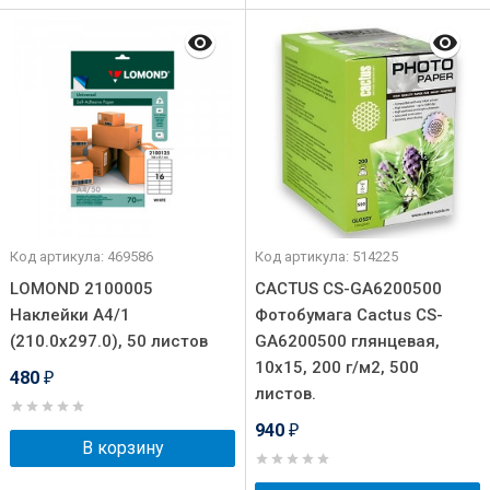
Код артикула: 469586
Код артикула: 514225
LOMOND 2100005
CACTUS CS-GA6200500
Наклейки A4/1
Фотобумага Cactus CS-
(210.0х297.0), 50 листов
GA6200500 глянцевая,
10x15, 200 г/м2, 500
480
₽
листов.
940
₽
В корзину