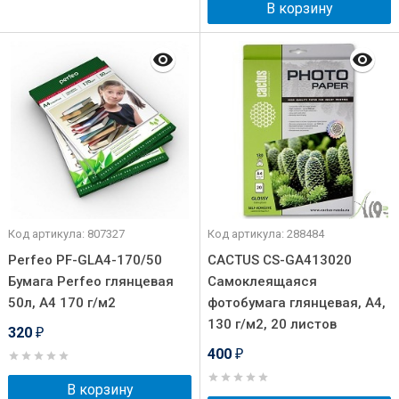
В корзину
Код артикула: 807327
Код артикула: 288484
Perfeo PF-GLA4-170/50
CACTUS CS-GA413020
Бумага Perfeo глянцевая
Самоклеящаяся
50л, А4 170 г/м2
фотобумага глянцевая, А4,
130 г/м2, 20 листов
320
₽
400
₽
В корзину