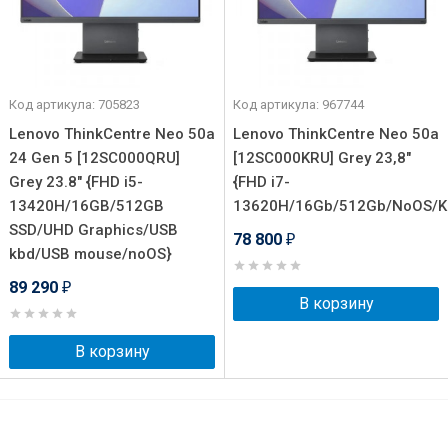
Код артикула: 705823
Код артикула: 967744
Lenovo ThinkCentre Neo 50a
Lenovo ThinkCentre Neo 50a
24 Gen 5 [12SC000QRU]
[12SC000KRU] Grey 23,8"
Grey 23.8" {FHD i5-
{FHD i7-
13420H/16GB/512GB
13620H/16Gb/512Gb/NoOS/
SSD/UHD Graphics/USB
78 800
₽
kbd/USB mouse/noOS}
89 290
₽
В корзину
В корзину