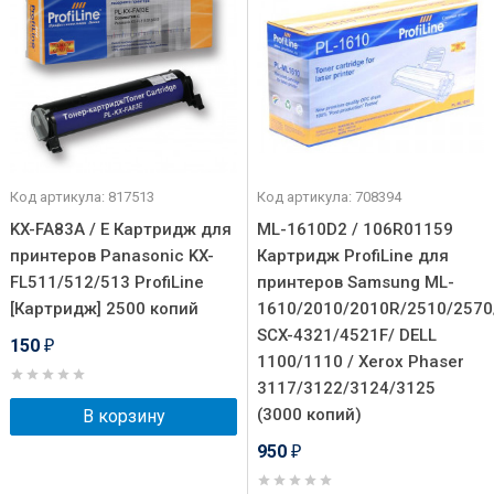
Код артикула: 817513
Код артикула: 708394
KX-FA83A / E Картридж для
ML-1610D2 / 106R01159
принтеров Panasonic KX-
Картридж ProfiLine для
FL511/512/513 ProfiLine
принтеров Samsung ML-
[Картридж] 2500 копий
1610/2010/2010R/2510/2570
SCX-4321/4521F/ DELL
150
₽
1100/1110 / Xerox Phaser
3117/3122/3124/3125
(3000 копий)
В корзину
950
₽