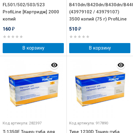
FL501/502/503/523
B410dn/B420dn/B430dn/B4
ProfiLine [Картридж] 2000
(43979102 / 43979107)
копий
3500 копий (75 г) ProfiLine
160
510
₽
₽
В корзину
В корзину
Код артикула: 282397
Код артикула: 917890
T-1350E Тонер-туба для
Type 1230D Тонер-туба