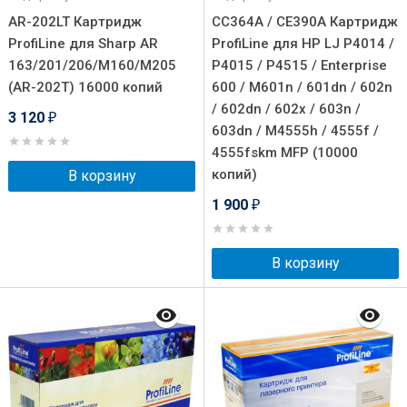
AR-202LT Картридж
CC364A / CE390A Картридж
ProfiLine для Sharp AR
ProfiLine для HP LJ P4014 /
163/201/206/М160/М205
P4015 / P4515 / Enterprise
(AR-202T) 16000 копий
600 / M601n / 601dn / 602n
/ 602dn / 602x / 603n /
3 120
₽
603dn / M4555h / 4555f /
4555fskm MFP (10000
копий)
В корзину
1 900
₽
В корзину