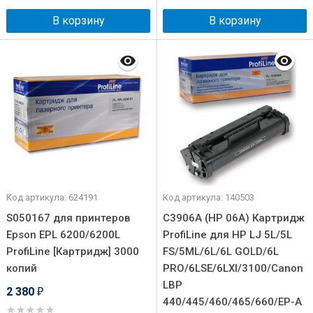
В корзину
В корзину
Код артикула: 624191
Код артикула: 140503
S050167 для принтеров
C3906A (HP 06A) Картридж
Epson EPL 6200/6200L
ProfiLine для HP LJ 5L/5L
ProfiLine [Картридж] 3000
FS/5ML/6L/6L GOLD/6L
копий
PRO/6LSE/6LXI/3100/Canon
LBP
2 380
₽
440/445/460/465/660/EP-A