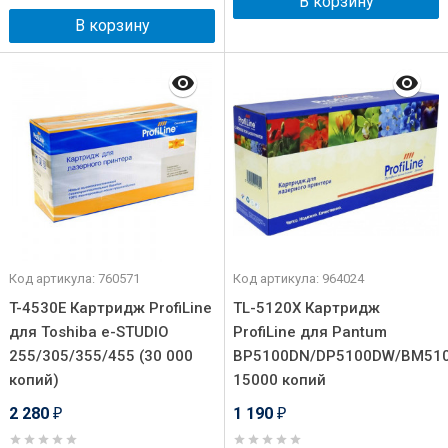
В корзину
В корзину
Код артикула: 760571
Код артикула: 964024
T-4530E Картридж ProfiLine
TL-5120X Картридж
для Toshiba e-STUDIO
ProfiLine для Pantum
255/305/355/455 (30 000
BP5100DN/DP5100DW/BM51
копий)
15000 копий
2 280
1 190
₽
₽