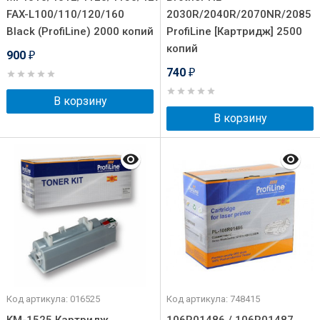
FAX-L100/110/120/160
2030R/2040R/2070NR/2085
Black (ProfiLine) 2000 копий
ProfiLine [Картридж] 2500
копий
900
₽
740
₽
В корзину
В корзину
Код артикула: 016525
Код артикула: 748415