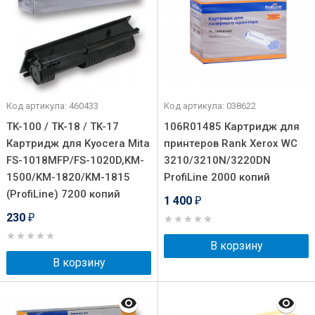
Код артикула: 460433
Код артикула: 038622
TK-100 / TK-18 / TK-17
106R01485 Картридж для
Картридж для Kyocera Mita
принтеров Rank Xerox WC
FS-1018MFP/FS-1020D,KM-
3210/3210N/3220DN
1500/KM-1820/KM-1815
ProfiLine 2000 копий
(ProfiLine) 7200 копий
1 400
₽
230
₽
В корзину
В корзину