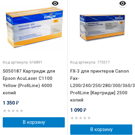
Код артикула: 616891
Код артикула: 775517
S050187 Картридж для
FX-3 для принтеров Canon
Epson AcuLaser C1100
Fax-
Yellow (ProfiLine) 4000
L200/240/250/280/300/360/
копий
ProfiLine [Картридж] 2500
копий
1 350
₽
1 090
₽
В корзину
В корзину