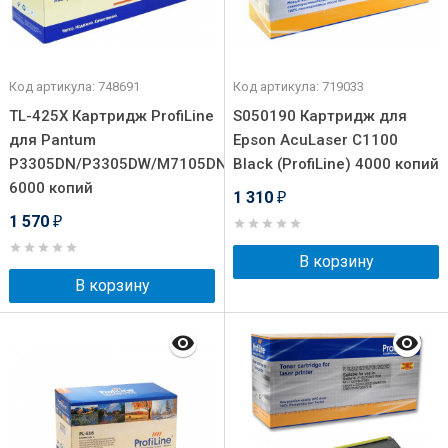
Код артикула: 748691
Код артикула: 719033
TL-425X Картридж ProfiLine
S050190 Картридж для
для Pantum
Epson AcuLaser C1100
P3305DN/P3305DW/M7105DN/M7105DW,
Black (ProfiLine) 4000 копий
6000 копий
1 310
₽
1 570
₽
В корзину
В корзину