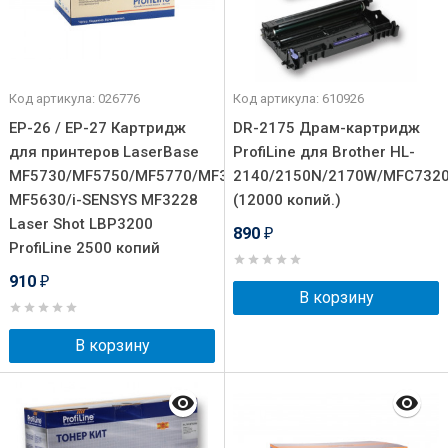
Код артикула: 026776
Код артикула: 610926
EP-26 / EP-27 Картридж
DR-2175 Драм-картридж
для принтеров LaserBase
ProfiLine для Brother HL-
MF5730/MF5750/MF5770/MF3110/
2140/2150N/2170W/MFC7320
MF5630/i-SENSYS MF3228
(12000 копий.)
Laser Shot LBP3200
890
₽
ProfiLine 2500 копий
910
₽
В корзину
В корзину