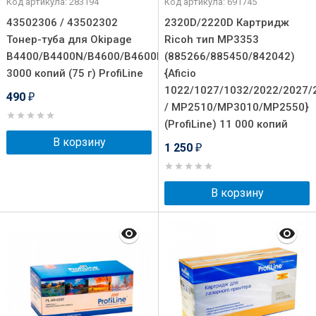
Код артикула: 283194
Код артикула: 691745
43502306 / 43502302
2320D/2220D Картридж
Тонер-туба для Okipage
Ricoh тип MP3353
B4400/B4400N/B4600/B4600N
(885266/885450/842042)
3000 копий (75 г) ProfiLine
{Aficio
1022/1027/1032/2022/2027/
490
₽
/ MP2510/MP3010/MP2550}
(ProfiLine) 11 000 копий
В корзину
1 250
₽
В корзину