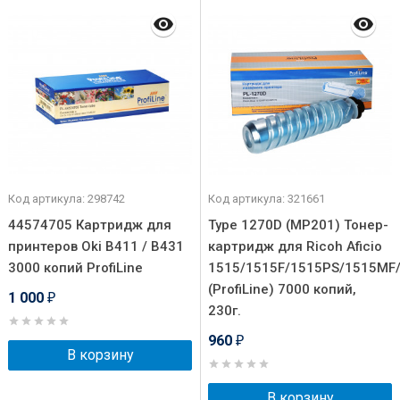
Код артикула: 298742
Код артикула: 321661
44574705 Картридж для
Type 1270D (MP201) Тонер-
принтеров Oki B411 / B431
картридж для Ricoh Aficio
3000 копий ProfiLine
1515/1515F/1515PS/1515MF
(ProfiLine) 7000 копий,
1 000
₽
230г.
960
₽
В корзину
В корзину