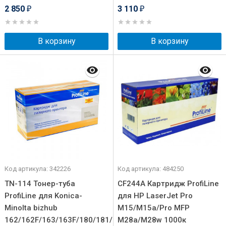
2 850
3 110
₽
₽
В корзину
В корзину
Код артикула: 342226
Код артикула: 484250
TN-114 Тонер-туба
CF244A Картридж ProfiLine
ProfiLine для Konica-
для HP LaserJet Pro
Minolta bizhub
M15/M15a/Pro MFP
162/162F/163/163F/180/181/210/211/DI-
M28a/M28w 1000к