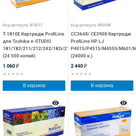
Код артикула: 874217
Код артикула: 890598
T-1810E Картридж ProfiLine
CC364X/ CE390X Картридж
для Toshiba e-STUDIO
ProfiLine HP LJ
181/182/211/212/242/182i/212i/242i
P4015/P4515/M4555/M601/
(24 500 копий)
(24000 к.)
1 060
2 440
₽
₽
В корзину
В корзину