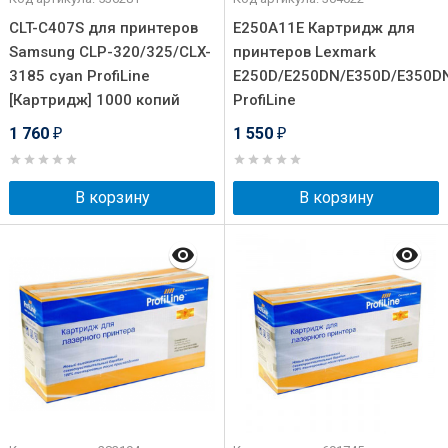
CLT-C407S для принтеров
E250A11E Картридж для
Samsung CLP-320/325/CLX-
принтеров Lexmark
3185 cyan ProfiLine
E250D/E250DN/E350D/E350D
[Картридж] 1000 копий
ProfiLine
1 760
1 550
₽
₽
В корзину
В корзину