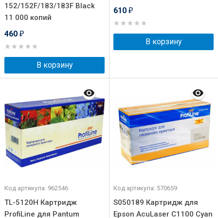
152/152F/183/183F Black
610
₽
11 000 копий
460
₽
В корзину
В корзину
Код артикула: 962546
Код артикула: 570659
TL-5120H Картридж
S050189 Картридж для
ProfiLine для Pantum
Epson AcuLaser C1100 Cyan