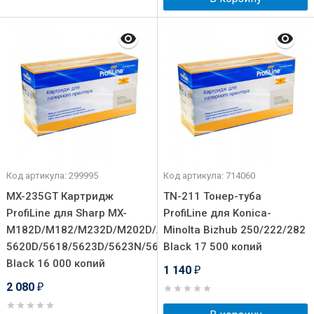
Код артикула: 299995
Код артикула: 714060
MX-235GT Картридж
TN-211 Тонер-туба
ProfiLine для Sharp MX-
ProfiLine для Konica-
M182D/M182/M232D/M202D/AR-
Minolta Bizhub 250/222/282
5620D/5618/5623D/5623N/5620N
Black 17 500 копий
Black 16 000 копий
1 140
₽
2 080
₽