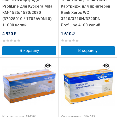
KM-1525 Картридж
106R01486 / 106R01487
ProfiLine для Kyocera Mita
Картридж для принтеров
KM-1525/1530/2030
Rank Xerox WC
(37028010 / 1T02AV0NL0)
3210/3210N/3220DN
11000 копий
ProfiLine 4100 копий
4 920
1 610
₽
₽
В корзину
В корзину
Код артикула: 536281
Код артикула: 304022