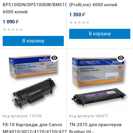
BP5100DN/DP5100DW/BM5100ADN/BM5100ADN/BM5100FD
(ProfiLine) 4000 копий
6000 копий
1 350
₽
1 090
₽
В корзину
В корзину
Код артикула: 110743
Код артикула: 003477
FX-10 Картридж для Canon
TN-2075 для принтеров
MF4010/4012/4120/4150/4270/4320/4322/4330/4340/4350
Brother HL-