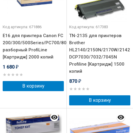
Код артикула: 671886
Код артикула: 617383
E16 для принтера Canon FC
TN-2135 для принтеров
200/300/500Series/PC700/800/900Series
Brother
разборный ProfiLine
HL2140/2150N/2170W/2142
[Картридж] 2000 копий
DCP7030/7032/7045N
Profiline [Картридж] 1500
1 680
₽
копий
870
₽
В корзину
В корзину