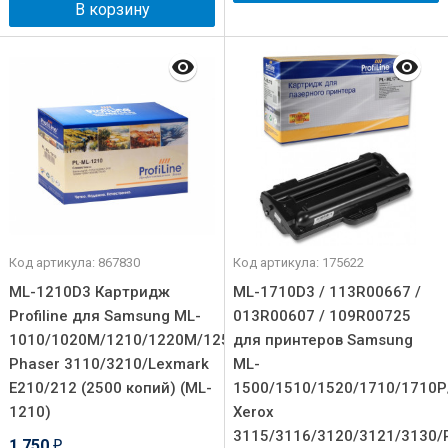
В корзину
Код артикула: 867830
Код артикула: 175622
ML-1210D3 Картридж
ML-1710D3 / 113R00667 /
Profiline для Samsung ML-
013R00607 / 109R00725
1010/1020M/1210/1220M/1250/1430/Xerox
для принтеров Samsung
Phaser 3110/3210/Lexmark
ML-
E210/212 (2500 копий) (ML-
1500/1510/1520/1710/1710Р
1210)
Xerox
3115/3116/3120/3121/3130/
1 750
₽