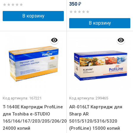
350
₽
В корзину
В корзину
Код артикула: 167221
Код артикула: 299465
T-1640E Картридж ProfiLine
AR-016LT Картридж для
для Toshiba e-STUDIO
Sharp AR
165/166/167/203/205/206/207/237
5015/5120/5316/5320
24000 копий
(ProfiLine) 15000 копий