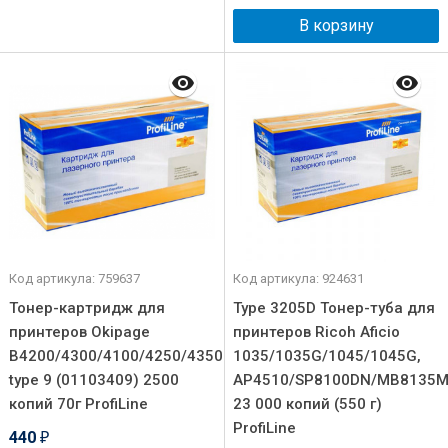
В корзину
Код артикула: 759637
Код артикула: 924631
Тонер-картридж для
Type 3205D Тонер-туба для
принтеров Okipage
принтеров Ricoh Aficio
B4200/4300/4100/4250/4350
1035/1035G/1045/1045G,
type 9 (01103409) 2500
AP4510/SP8100DN/MB8135
копий 70г ProfiLine
23 000 копий (550 г)
ProfiLine
440
₽