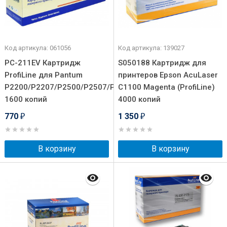
Код артикула: 061056
Код артикула: 139027
PC-211EV Картридж
S050188 Картридж для
ProfiLine для Pantum
принтеров Epson AcuLaser
P2200/P2207/P2500/P2507/P2500W/M6500/M3550/M6607
C1100 Magenta (ProfiLine)
1600 копий
4000 копий
770
1 350
₽
₽
В корзину
В корзину