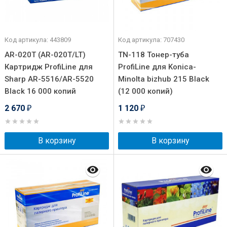
Код артикула: 443809
Код артикула: 707430
AR-020T (AR-020T/LT)
TN-118 Тонер-туба
Картридж ProfiLine для
ProfiLine для Konica-
Sharp AR-5516/AR-5520
Minolta bizhub 215 Black
Black 16 000 копий
(12 000 копий)
2 670
1 120
₽
₽
В корзину
В корзину