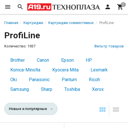
Главная
Картриджи
Картриджи совместимые.
ProfiLine
ProfiLine
Количество: 1937
Фильтр товаров
Brother
Canon
Epson
HP
Konica-Minolta
Kyocera Mita
Lexmark
Oki
Panasonic
Pantum
Ricoh
Samsung
Sharp
Toshiba
Xerox
Новые и популярные