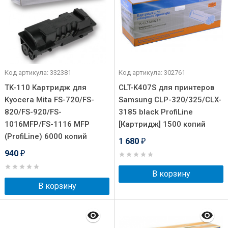
Код артикула: 332381
Код артикула: 302761
TK-110 Картридж для
CLT-K407S для принтеров
Kyocera Mita FS-720/FS-
Samsung CLP-320/325/CLX-
820/FS-920/FS-
3185 black ProfiLine
1016MFP/FS-1116 MFP
[Картридж] 1500 копий
(ProfiLine) 6000 копий
1 680
₽
940
₽
В корзину
В корзину