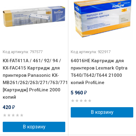
Код артикула: 797577
Код артикула: 922917
KX-FAT411A / 461/ 92/ 94 /
64016HE Картридж для
KX-FAC415 Картридж для
принтеров Lexmark Optra
принтеров Panasonic KX-
T640/T642/T644 21000
MB261/262/263/271/763/771/772/773/778/778CN/781/78
копий ProfiLine
[Картридж] ProfiLine 2000
5 960
₽
копий
420
₽
В корзину
В корзину