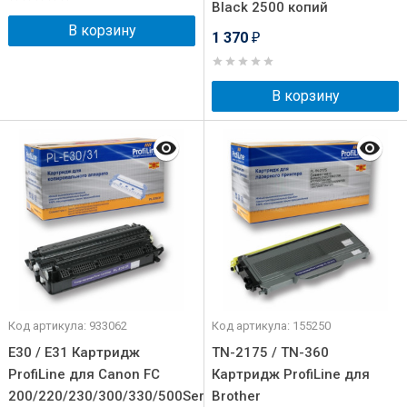
Black 2500 копий
В корзину
1 370
₽
В корзину
Код артикула: 933062
Код артикула: 155250
E30 / E31 Картридж
TN-2175 / TN-360
ProfiLine для Canon FC
Картридж ProfiLine для
200/220/230/300/330/500Series/PC700/800/900Series
Brother