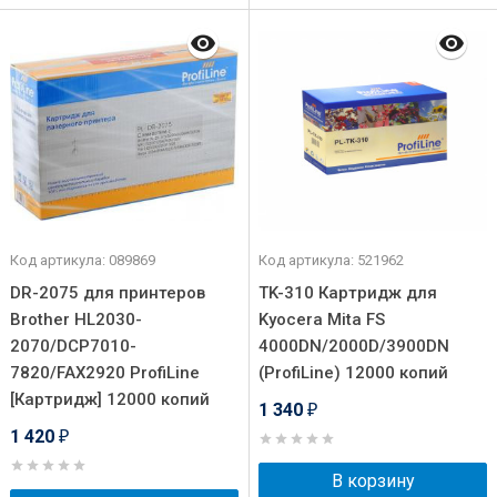
Код артикула: 089869
Код артикула: 521962
DR-2075 для принтеров
TK-310 Картридж для
Brother HL2030-
Kyocera Mita FS
2070/DCP7010-
4000DN/2000D/3900DN
7820/FAX2920 ProfiLine
(ProfiLine) 12000 копий
[Картридж] 12000 копий
1 340
₽
1 420
₽
В корзину