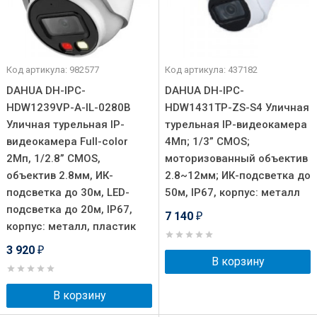
Код артикула: 982577
Код артикула: 437182
DAHUA DH-IPC-
DAHUA DH-IPC-
HDW1239VP-A-IL-0280B
HDW1431TP-ZS-S4 Уличная
Уличная турельная IP-
турельная IP-видеокамера
видеокамера Full-color
4Мп; 1/3” CMOS;
2Мп, 1/2.8” CMOS,
моторизованный объектив
объектив 2.8мм, ИК-
2.8~12мм; ИК-подсветка до
подсветка до 30м, LED-
50м, IP67, корпус: металл
подсветка до 20м, IP67,
7 140
₽
корпус: металл, пластик
3 920
₽
В корзину
В корзину