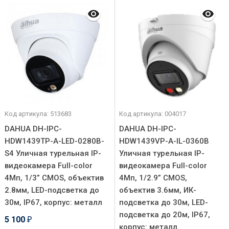
Код артикула: 513683
Код артикула: 004017
DAHUA DH-IPC-
DAHUA DH-IPC-
HDW1439TP-A-LED-0280B-
HDW1439VP-A-IL-0360B
S4 Уличная турельная IP-
Уличная турельная IP-
видеокамера Full-color
видеокамера Full-color
4Мп, 1/3” CMOS, объектив
4Мп, 1/2.9” CMOS,
2.8мм, LED-подсветка до
объектив 3.6мм, ИК-
30м, IP67, корпус: металл
подсветка до 30м, LED-
подсветка до 20м, IP67,
5 100
₽
корпус: металл