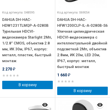
Код артикула: 048595
Код артикула: 069054
DAHUA DH-HAC-
DAHUA DH-HAC-
HDW1231TLMQP-A-0280B
HFW1200CLP-IL-A-0280B-S6
Турельная HDCVI-
Уличная цилиндрическая
видеокамера Starlight 2Мп,
HDCVI-видеокамера с
1/2.8” CMOS, объектив 2.8
интеллектуальной двойной
мм, ИК 30м, IP67, корпус:
подсветкой 2Мп, объектив
металл, пластик, быстрый
2.8мм, ИК 20м, LED 20м,
монтаж
IP67, корпус: металл,
быстрый монтаж
2 270
₽
1 660
₽
В корзину
В корзину