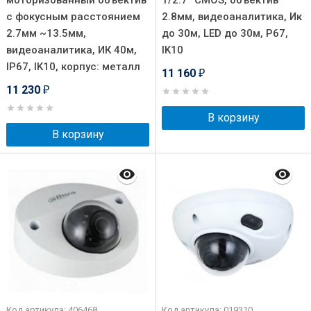
моторизованный объектив
1/2.7” CMOS, объектив
с фокусным расстоянием
2.8мм, видеоаналитика, Ик
2.7мм ~13.5мм,
до 30м, LED до 30м, P67,
видеоаналитика, ИК 40м,
IK10
IP67, IK10, корпус: металл
11 160
₽
11 230
₽
В корзину
В корзину
Код артикула: 406468
Код артикула: 019310