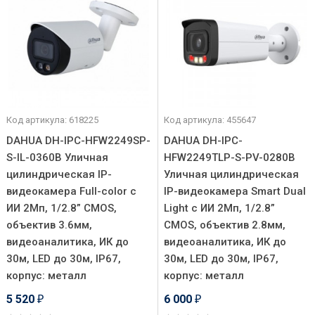
Код артикула: 618225
Код артикула: 455647
DAHUA DH-IPC-HFW2249SP-
DAHUA DH-IPC-
S-IL-0360B Уличная
HFW2249TLP-S-PV-0280B
цилиндрическая IP-
Уличная цилиндрическая
видеокамера Full-color с
IP-видеокамера Smart Dual
ИИ 2Мп, 1/2.8” CMOS,
Light с ИИ 2Мп, 1/2.8”
объектив 3.6мм,
CMOS, объектив 2.8мм,
видеоаналитика, ИК до
видеоаналитика, ИК до
30м, LED до 30м, IP67,
30м, LED до 30м, IP67,
корпус: металл
корпус: металл
5 520
6 000
₽
₽