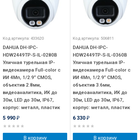
Код артикула: 433620
Код артикула: 506811
DAHUA DH-IPC-
DAHUA DH-IPC-
HDW2449TP-S-IL-0280B
HDW2449TP-S-IL-0360B
Уличная турельная IP-
Уличная турельная IP-
видеокамера Full-color с
видеокамера Full-color с
ИИ 4Мп, 1/2.9” CMOS,
ИИ 4Мп, 1/2.9” CMOS,
объектив 2.8мм,
объектив 3.6мм,
видеоаналитика, ИК до
видеоаналитика, ИК до
30м, LED до 30м, IP67,
30м, LED до 30м, IP67,
корпус: металл, пластик
корпус: металл, пластик
5 990
6 330
₽
₽
В корзину
В корзину