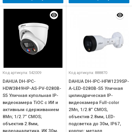
Код артикула: 542009
Код артикула: 888870
DAHUA DH-IPC-
DAHUA DH-IPC-HFW1239SP-
HDW3849HP-AS-PV-0280B-
A-LED-0280B-S5 Уличная
S5 Уличная купольная IP-
цилиндрическая IP-
видеокамера TiOC с ИИ и
видеокамера Full-color
активным сдерживанием
2Мп, 1/2.8” CMOS,
8Мп; 1/2.7” CMOS;
объектив 2.8мм, LED-
объектив 2.8мм,
подсветка до 30м, IP67,
видеоаналитика, ИК 30м,
корпус: металл