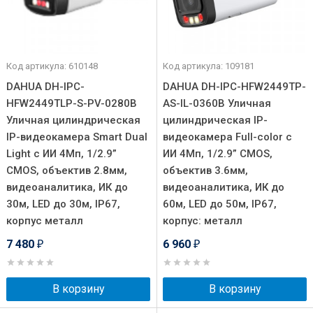
Код артикула: 610148
Код артикула: 109181
DAHUA DH-IPC-
DAHUA DH-IPC-HFW2449TP-
HFW2449TLP-S-PV-0280B
AS-IL-0360B Уличная
Уличная цилиндрическая
цилиндрическая IP-
IP-видеокамера Smart Dual
видеокамера Full-color с
Light с ИИ 4Мп, 1/2.9”
ИИ 4Мп, 1/2.9” CMOS,
CMOS, объектив 2.8мм,
объектив 3.6мм,
видеоаналитика, ИК до
видеоаналитика, ИК до
30м, LED до 30м, IP67,
60м, LED до 50м, IP67,
корпус металл
корпус: металл
7 480
6 960
₽
₽
В корзину
В корзину