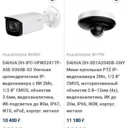
Код артикула: 834026
Код артикула: 827796
DAHUA DH-IPC-HFW5241TP-
DAHUA DH-SD1A204DB-GNY
ASE-0360B-S3 Уличная
Мини-купольная PTZ IP-
цилиндрическая IP-
видеокамера 2Мп, 1/2.8”
видеокамера с ИИ 2Мп,
CMOS, моторизованный
1/2.8” CMOS, объектив
объектив 2.8~12мм (4x),
3.6мм, видеоаналитика,
видеоаналитика, ИК до
ИК-подсветка до 80м, IP67,
20м, IP66, IK08, корпус:
IK10, ePoE, корпус: металл
металл
10 400
11 180
₽
₽