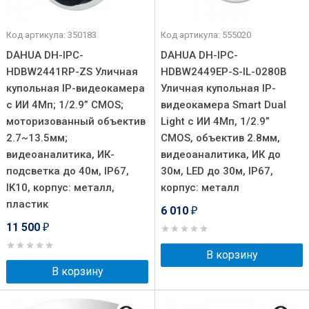
Код артикула: 350183
Код артикула: 555020
DAHUA DH-IPC-
DAHUA DH-IPC-
HDBW2441RP-ZS Уличная
HDBW2449EP-S-IL-0280B
купольная IP-видеокамера
Уличная купольная IP-
с ИИ 4Мп; 1/2.9” CMOS;
видеокамера Smart Dual
моторизованный объектив
Light с ИИ 4Мп, 1/2.9”
2.7~13.5мм;
CMOS, объектив 2.8мм,
видеоаналитика, ИК-
видеоаналитика, ИК до
подсветка до 40м, IP67,
30м, LED до 30м, IP67,
IK10, корпус: металл,
корпус: металл
пластик
6 010
₽
11 500
₽
В корзину
В корзину