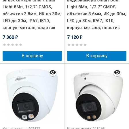
видеокамера Smart Dual
видеокамера Smart Dual
Light 8Мп, 1/2.7” CMOS,
Light 8Мп, 1/2.7” CMOS,
объектив 2.8мм, ИК до 30м,
объектив 3.6мм, ИК до 30м,
LED до 30м, IP67, IK10,
LED до 30м, IP67, IK10,
корпус: металл, пластик
корпус: металл, пластик
7 360
7 120
₽
₽
В корзину
В корзину
Код артикула: 497172
Код артикула: 213163