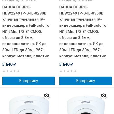
DAHUA DH-IPC-
DAHUA DH-IPC-
HDW2249TP-S-IL-0280B
HDW2249TP-S-IL-0360B
Уличная турельная IP-
Уличная турельная IP-
видеокамера Full-color с
видеокамера Full-color с
ИИ 2Мп, 1/2.8” CMOS,
ИИ 2Мп, 1/2.8” CMOS,
объектив 2.8мм,
объектив 3.6мм,
видеоаналитика, ИК до
видеоаналитика, ИК до
30м, LED до 30м, IP67,
30м, LED до 30м, IP67,
корпус: металл, пластик
корпус: металл, пластик
5 640
5 640
₽
₽
В корзину
В корзину