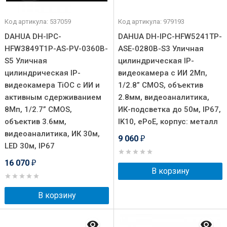
Код артикула: 537059
Код артикула: 979193
DAHUA DH-IPC-
DAHUA DH-IPC-HFW5241TP-
HFW3849T1P-AS-PV-0360B-
ASE-0280B-S3 Уличная
S5 Уличная
цилиндрическая IP-
цилиндрическая IP-
видеокамера с ИИ 2Мп,
видеокамера TiOC с ИИ и
1/2.8” CMOS, объектив
активным сдерживанием
2.8мм, видеоаналитика,
8Мп, 1/2.7” CMOS,
ИК-подсветка до 50м, IP67,
объектив 3.6мм,
IK10, ePoE, корпус: металл
видеоаналитика, ИК 30м,
9 060
₽
LED 30м, IP67
16 070
₽
В корзину
В корзину