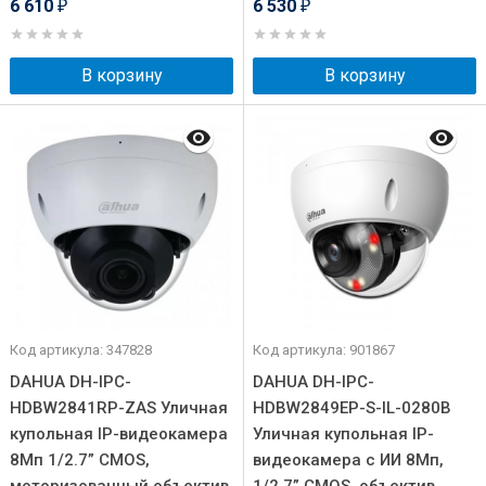
6 610
6 530
₽
₽
В корзину
В корзину
Код артикула: 347828
Код артикула: 901867
DAHUA DH-IPC-
DAHUA DH-IPC-
HDBW2841RP-ZAS Уличная
HDBW2849EP-S-IL-0280B
купольная IP-видеокамера
Уличная купольная IP-
8Мп 1/2.7” CMOS,
видеокамера с ИИ 8Мп,