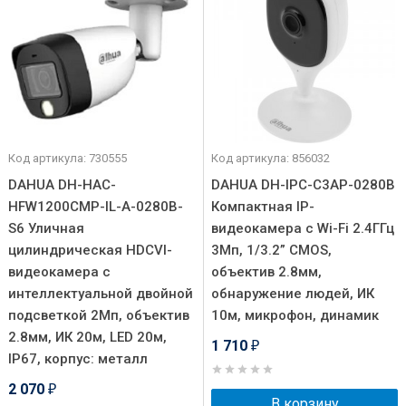
Код артикула: 730555
Код артикула: 856032
DAHUA DH-HAC-
DAHUA DH-IPC-C3AP-0280B
HFW1200CMP-IL-A-0280B-
Компактная IP-
S6 Уличная
видеокамера с Wi-Fi 2.4ГГц
цилиндрическая HDCVI-
3Мп, 1/3.2” CMOS,
видеокамера с
объектив 2.8мм,
интеллектуальной двойной
обнаружение людей, ИК
подсветкой 2Мп, объектив
10м, микрофон, динамик
2.8мм, ИК 20м, LED 20м,
1 710
₽
IP67, корпус: металл
2 070
₽
В корзину