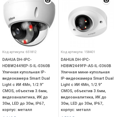
Код артикула: 651812
Код артикула: 158401
DAHUA DH-IPC-
DAHUA DH-IPC-
HDBW2449EP-S-IL-0360B
HDBW2449FP-AS-IL-0360B
Уличная купольная IP-
Уличная мини-купольная
видеокамера Smart Dual
IP-видеокамера Smart Dual
Light с ИИ 4Мп, 1/2.9”
Light с ИИ 4Мп, 1/2.9”
CMOS, объектив 3.6мм,
CMOS, объектив 3.6мм,
видеоаналитика, ИК до
видеоаналитика, ИК до
30м, LED до 30м, IP67,
30м, LED до 30м, IP67,
корпус: металл
корпус: металл