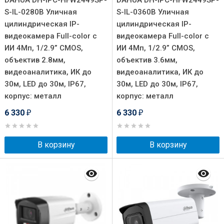
DAHUA DH-IPC-HFW2449SP-
DAHUA DH-IPC-HFW2449SP-
S-IL-0280B Уличная
S-IL-0360B Уличная
цилиндрическая IP-
цилиндрическая IP-
видеокамера Full-color с
видеокамера Full-color с
ИИ 4Мп, 1/2.9” CMOS,
ИИ 4Мп, 1/2.9” CMOS,
объектив 2.8мм,
объектив 3.6мм,
видеоаналитика, ИК до
видеоаналитика, ИК до
30м, LED до 30м, IP67,
30м, LED до 30м, IP67,
корпус: металл
корпус: металл
6 330
6 330
₽
₽
В корзину
В корзину