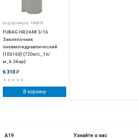
Код артикула: 146876
FUBAG HR2448 3/16
Заклепочник
пневмогидравлический
[100160] {720кгс_1л/
м_6.3бар}
6 310
₽
В корзину
A19
Узнайте о нас