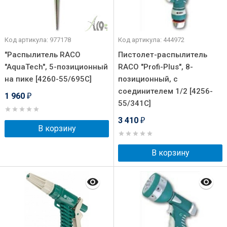
Код артикула: 977178
Код артикула: 444972
"Распылитель RACO
Пистолет-распылитель
"AquaTech", 5-позиционный
RACO "Profi-Plus", 8-
на пике [4260-55/695C]
позиционный, с
соединителем 1/2 [4256-
1 960
₽
55/341C]
3 410
₽
В корзину
В корзину