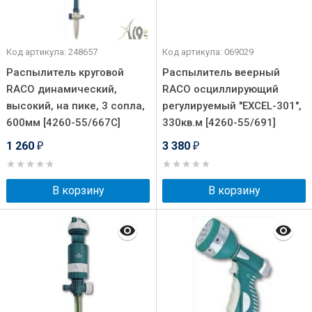
Код артикула: 248657
Код артикула: 069029
Распылитель круговой
Распылитель веерный
RACO динамический,
RACO осциллирующий
высокий, на пике, 3 сопла,
регулируемый "EXCEL-301",
600мм [4260-55/667C]
330кв.м [4260-55/691]
1 260
3 380
₽
₽
В корзину
В корзину