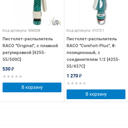
Код артикула: 906038
Код артикула: 910721
Пистолет-распылитель
Пистолет-распылитель
RACO "Original", с плавной
RACO "Comfort-Plus", 8-
регулировкой [4255-
позиционный, с
55/500C]
соединителем 1/2 [4255-
55/437C]
530
₽
1 270
₽
В корзину
В корзину