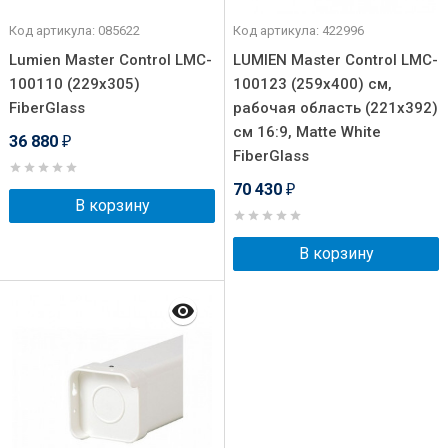
Код артикула: 085622
Код артикула: 422996
Lumien Master Control LMC-
LUMIEN Master Control LMC-
100110 (229x305)
100123 (259x400) см,
FiberGlass
рабочая область (221x392)
см 16:9, Matte White
36 880
₽
FiberGlass
70 430
₽
В корзину
В корзину