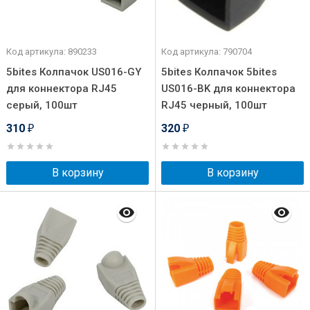
Код артикула: 890233
Код артикула: 790704
5bites Колпачок US016-GY
5bites Колпачок 5bites
для коннектора RJ45
US016-BK для коннектора
серый, 100шт
RJ45 черный, 100шт
310
320
₽
₽
В корзину
В корзину