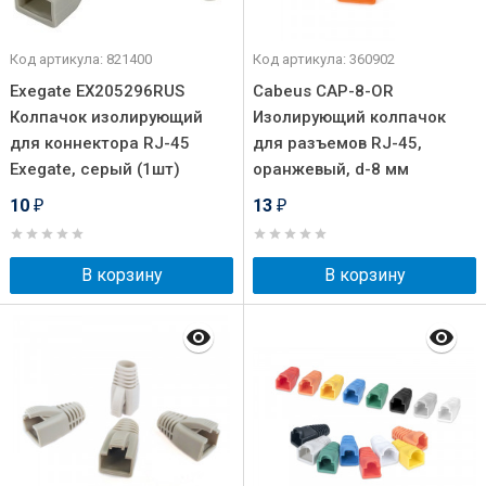
Код артикула: 821400
Код артикула: 360902
Exegate EX205296RUS
Cabeus CAP-8-OR
Колпачок изолирующий
Изолирующий колпачок
для коннектора RJ-45
для разъемов RJ-45,
Exegate, серый (1шт)
оранжевый, d-8 мм
10
13
₽
₽
В корзину
В корзину