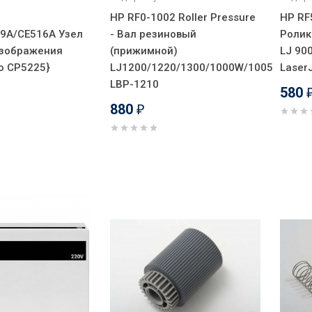
HP RF0-1002 Roller Pressure
HP RF5
9A/CE516A Узел
- Вал резиновый
Ролик
изображения
(прижимной)
LJ 90
ro CP5225}
LJ1200/1220/1300/1000W/1005/3300/3
Laser
LBP-1210
580
880
₽