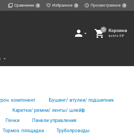
Сравнение
Избранное
Просмотренное
0
0
0
Корзина
всего
0
₽
и
трон. компонент.
Бушинг/ втулки/ подшипник
Каретки/ ремни/ ленты/ шлейф
Печки
Панели управления
Тормоз. площадки
Трубопроводы