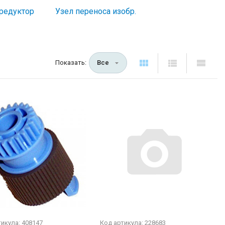
редуктор
Узел переноса изобр.
Показать:
Все
икула: 408147
Код артикула: 228683