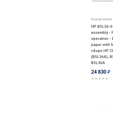
Код артикула:
HP B5L36-6
assembly - 
operation - 
paper with h
сборе HP C
(B5L36A), B
B5L36A
24 830
₽