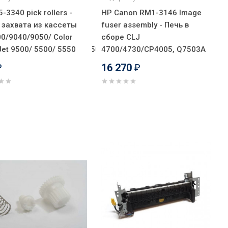
-3340 pick rollers -
HP Canon RM1-3146 Image
 захвата из кассеты
fuser assembly - Печь в
00/9040/9050/ Color
сборе CLJ
310/3320/3330/3380/1150/
Jet 9500/ 5500/ 5550
4700/4730/CP4005, Q7503A
16 270
₽
₽