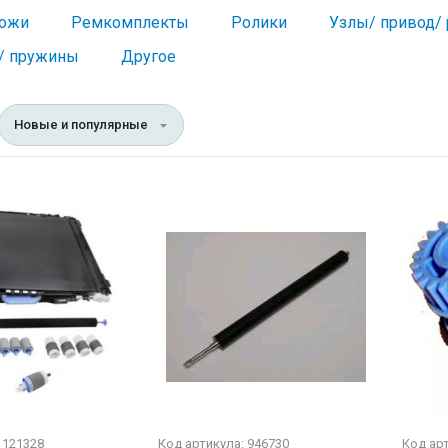
ножи
Ремкомплекты
Ролики
Узлы/ привод/ 
/ пружины
Другое
Новые и популярные
 121328
Код артикула: 946730
Код арт