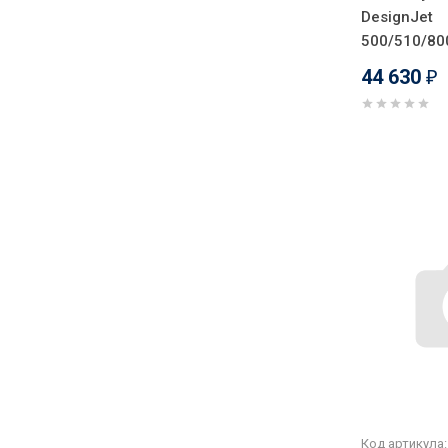
DesignJet
500/510/80
44 630
₽
Код артикула: