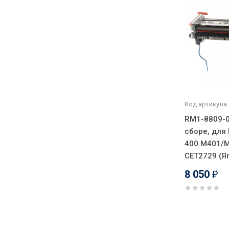
Код артикула:
RM1-8809-0
сборе, для 
400 M401/M
CET2729 (Я
8 050
₽