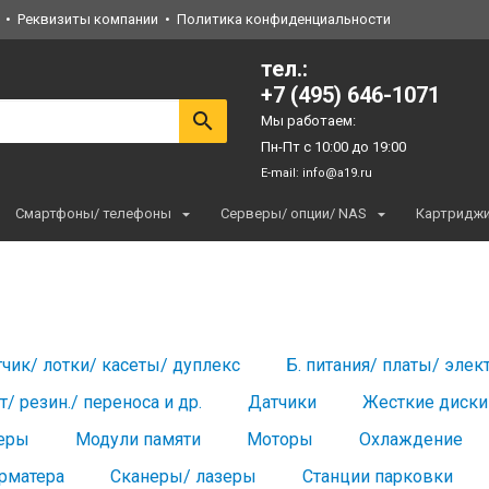
Реквизиты компании
Политика конфиденциальности
тел.:
+7 (495) 646-1071
Мы работаем:
Пн-Пт с 10:00 до 19:00
E-mail:
info@a19.ru
Смартфоны/ телефоны
Серверы/ опции/ NAS
Картридж
чик/ лотки/ касеты/ дуплекс
Б. питания/ платы/ элек
т/ резин./ переноса и др.
Датчики
Жесткие диски
еры
Модули памяти
Моторы
Охлаждение
рматера
Сканеры/ лазеры
Станции парковки