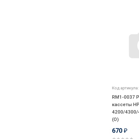
Код артикула:
RM1-0037 Р
кассеты Н
4200/4300/
(О)
670
₽