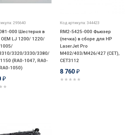
икула: 295640
Код артикула: 344423
081-000 Шестерня в
RM2-5425-000 Фьюзер
 OEM LJ 1200/ 1220/
(печка) в сборе для HP
 1005/
LaserJet Pro
3310/3320/3330/3380/
M402/403/M426/427 (CET),
 1150 (RA0-1047, RA0-
CET3112
 RA0-1050)
8 760
₽
0
₽