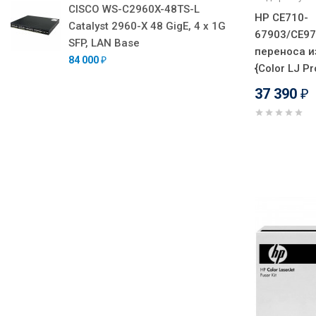
CISCO WS-C2960X-48TS-L
HP CE710-
Catalyst 2960-X 48 GigE, 4 x 1G
67903/CE97
SFP, LAN Base
переноса 
84 000
₽
{Color LJ P
37 390
₽