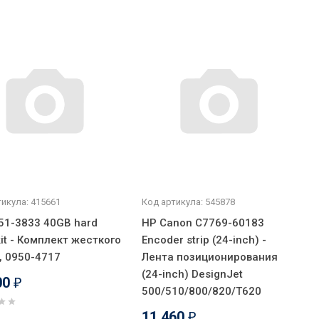
икула: 415661
Код артикула: 545878
51-3833 40GB hard
HP Canon C7769-60183
kit - Комплект жесткого
Encoder strip (24-inch) -
, 0950-4717
Лента позиционирования
(24-inch) DesignJet
00
₽
500/510/800/820/T620
11 460
₽