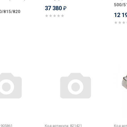
500/5
37 380
₽
0/815/820
12 1
 905861
Код артикула: 821421
Код арт