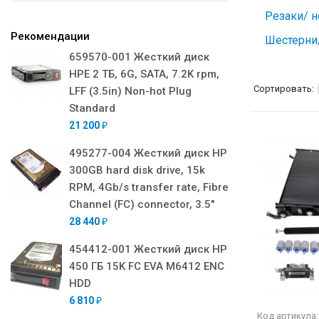
Резаки/ 
Рекомендации
Шестерни
659570-001 Жесткий диск
HPE 2 ТБ, 6G, SATA, 7.2K rpm,
Сортировать:
LFF (3.5in) Non-hot Plug
Standard
21 200
₽
495277-004 Жесткий диск HP
300GB hard disk drive, 15k
RPM, 4Gb/s transfer rate, Fibre
Channel (FC) connector, 3.5"
28 440
₽
454412-001 Жесткий диск HP
450 ГБ 15K FC EVA M6412 ENC
HDD
6 810
₽
Код артикула: