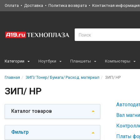
Оплата
Доставка
Политика возврата
Контактная информация
Категории
Ноутбуки
Планшеты
Компьютеры
Главная
ЗИП/ Тонер/ Бумага/ Расход. материал
ЗИП/ HP
ЗИП/ HP
Автоподат
Каталог товаров
Вал магни
Контролл
Фильтр
Платы фо