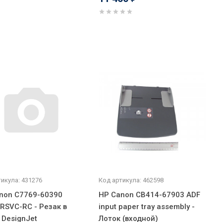
икула: 431276
Код артикула: 462598
non C7769-60390
HP Canon CB414-67903 ADF
RSVC-RC - Резак в
input paper tray assembly -
 DesignJet
Лоток (входной)