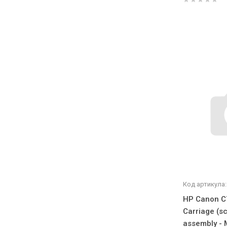
Код артикула:
HP Canon C
Carriage (s
assembly -