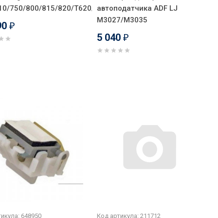
10/750/800/815/820/T620/T770
автоподатчика ADF LJ
M3027/M3035
90
₽
5 040
₽
икула: 648950
Код артикула: 211712