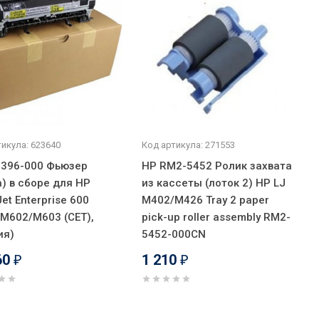
икула: 623640
Код артикула: 271553
396-000 Фьюзер
HP RM2-5452 Ролик захвата
а) в сборе для HP
из кассеты (лоток 2) HP LJ
et Enterprise 600
M402/M426 Tray 2 paper
M602/M603 (CET),
pick-up roller assembly RM2-
ия)
5452-000CN
60
1 210
₽
₽