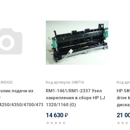
 892632
Код артикула: 048716
Код арт
олик подачи из
RM1-1461/RM1-2337 Узел
HP 58
Р
закрепления в сборе HP LJ
drive 
4250/4350/4700/4730/5200/P4014/P4015/M5035
1320/1160 (О)
диска
14 630
21 0
₽