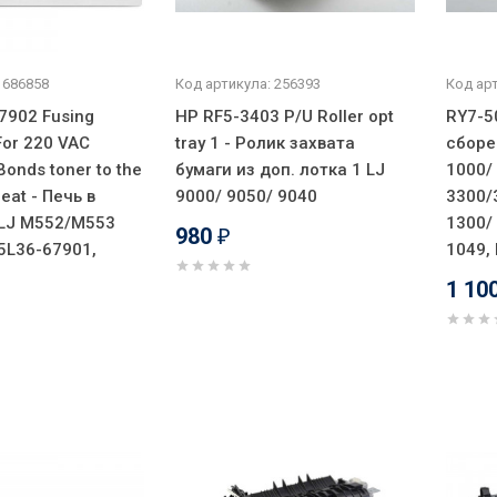
 686858
Код артикула: 256393
Код арт
7902 Fusing
HP RF5-3403 P/U Roller opt
RY7-5
For 220 VAC
tray 1 - Ролик захвата
сборе
Bonds toner to the
бумаги из доп. лотка 1 LJ
1000/
eat - Печь в
9000/ 9050/ 9040
3300/
LJ M552/M553
1300/
980
₽
5L36-67901,
1049,
1 10