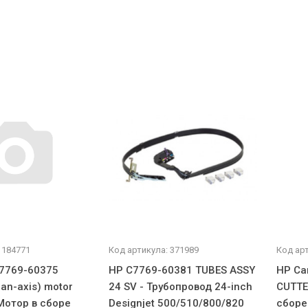
 184771
Код артикула: 371989
Код арт
7769-60375
HP C7769-60381 TUBES ASSY
HP Ca
can-axis) motor
24 SV - Трубопровод 24-inch
CUTTE
 Мотор в сборе
Designjet 500/510/800/820
сборе