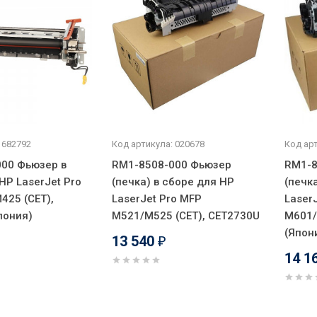
 682792
Код артикула: 020678
Код арт
00 Фьюзер в
RM1-8508-000 Фьюзер
RM1-8
HP LaserJet Pro
(печка) в сборе для HP
(печк
425 (CET),
LaserJet Pro MFP
LaserJ
пония)
M521/M525 (CET), CET2730U
M601/
(Япон
13 540
₽
14 1