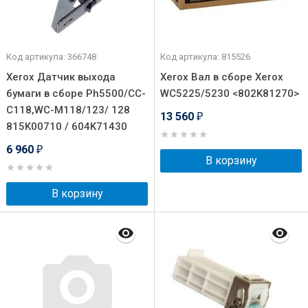
Код артикула: 366748
Код артикула: 815526
Xerox Датчик выхода
Xerox Вал в сборе Xerox
бумаги в сборе Ph5500/CC-
WC5225/5230 <802K81270>
C118,WC-M118/123/ 128
13 560
₽
815K00710 / 604K71430
6 960
₽
В корзину
В корзину