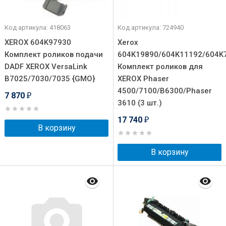
Код артикула: 418063
Код артикула: 724940
XEROX 604K97930
Xerox
Комплект роликов подачи
604K19890/604K11192/604K
DADF XEROX VersaLink
Комплект роликов для
B7025/7030/7035 {GMO}
XEROX Phaser
4500/7100/B6300/Phaser
7 870
₽
3610 (3 шт.)
17 740
₽
В корзину
В корзину