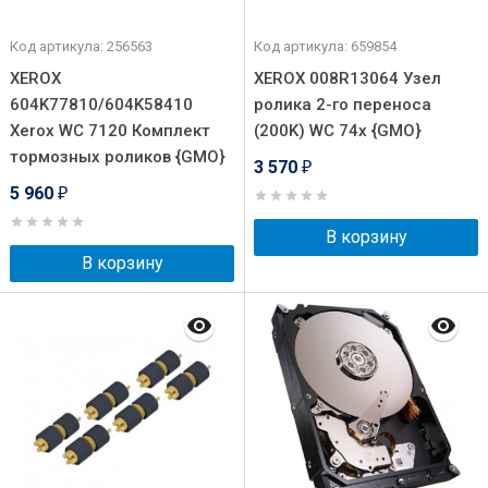
Код артикула: 256563
Код артикула: 659854
XEROX
XEROX 008R13064 Узел
604K77810/604K58410
ролика 2-го переноса
Xerox WC 7120 Комплект
(200K) WC 74x {GMO}
тормозных роликов {GMO}
3 570
₽
5 960
₽
В корзину
В корзину