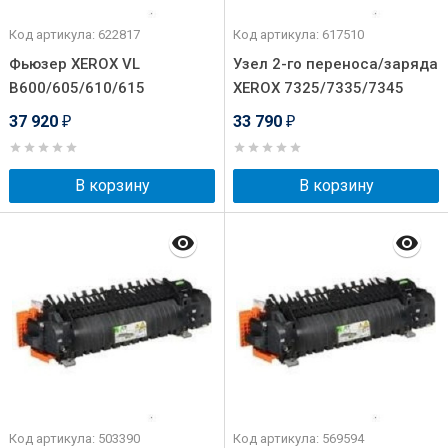
Код артикула: 622817
Код артикула: 617510
Фьюзер XEROX VL
Узел 2-го переноса/заряда
B600/605/610/615
XEROX 7325/7335/7345
37 920
33 790
₽
₽
В корзину
В корзину
Код артикула: 503390
Код артикула: 569594