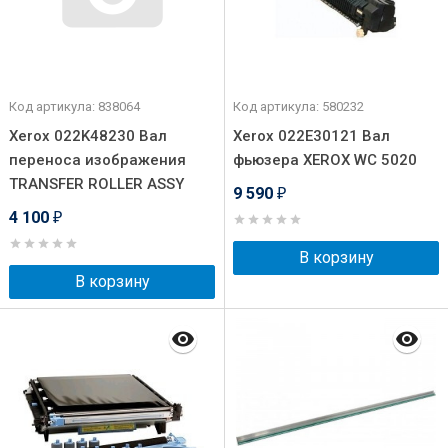
Код артикула: 838064
Код артикула: 580232
Xerox 022K48230 Вал
Xerox 022E30121 Вал
переноса изображения
фьюзера XEROX WC 5020
TRANSFER ROLLER ASSY
9 590
₽
4 100
₽
В корзину
В корзину