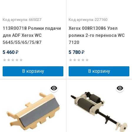
Код артикула: 665027
Код артикула: 227160
113R00718 Ролики подачи
Xerox 008R13086 Узел
для ADF Xerox WC
ролика 2-го переноса WC
5645/55/65/75/87
7120
5 460
5 780
₽
₽
В корзину
В корзину