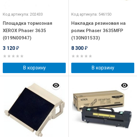
Код артикула: 202433
Код артикула: 546150
Площадка тормозная
Накладка резиновая на
XEROX Phaser 3635
ролик Phaser 3635MFP
(019N00947)
(130N01533)
3 120
8 300
₽
₽
В корзину
В корзину