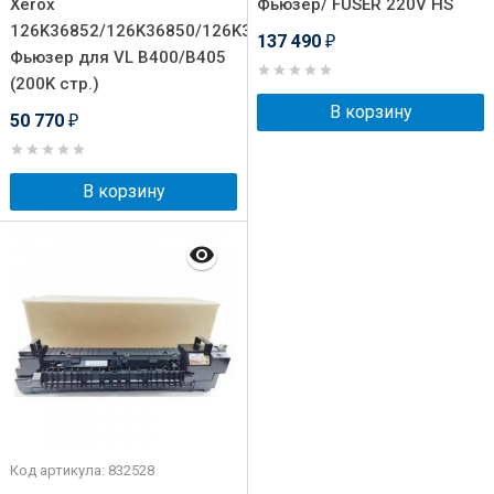
Xerox
Фьюзер/ FUSER 220V HS
126K36852/126K36850/126K36851
137 490
₽
Фьюзер для VL B400/B405
(200K стр.)
В корзину
50 770
₽
В корзину
Код артикула: 832528