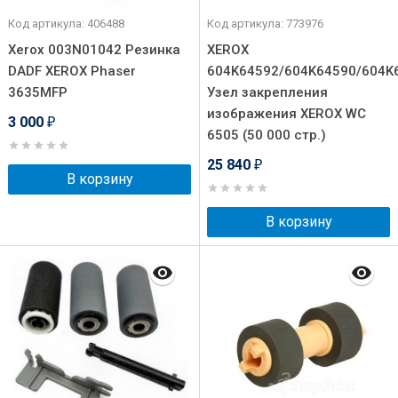
Код артикула: 406488
Код артикула: 773976
Xerox 003N01042 Резинка
XEROX
DADF XEROX Phaser
604K64592/604K64590/604K
3635MFP
Узел закрепления
изображения XEROX WC
3 000
₽
6505 (50 000 стр.)
25 840
₽
В корзину
В корзину