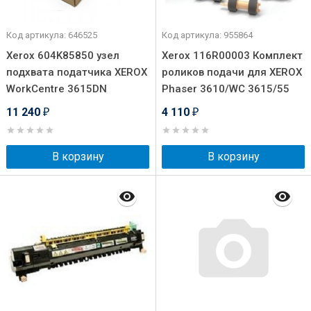
Код артикула: 646525
Код артикула: 955864
Xerox 604K85850 узел
Xerox 116R00003 Комплект
подхвата податчика XEROX
роликов подачи для XEROX
WorkCentre 3615DN
Phaser 3610/WC 3615/55
11 240
4 110
₽
₽
В корзину
В корзину