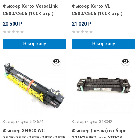
Фьюзер Xerox VersaLink
Фьюзер Xerox VL
C600/C605 (100K стр.)
C500/C505 (100K стр.)
20 500
21 020
₽
₽
В корзину
В корзину
Код артикула: 513574
Код артикула: 318042
Фьюзер XEROX WC
Фьюзер (печка) в сборе