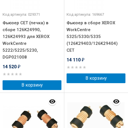
Код артикула: 029371
Код артикула: 169667
Фьюзер CET (печка) в
Фьюзер в сборе XEROX
сборе 126K24990,
WorkCentre
126K24993 для XEROX
5325/5330/5335
WorkCentre
(126K29403/126K29404)
5222/5225/5230,
CET
DGP021008
14 110
₽
14 520
₽
В корзину
В корзину