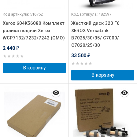
Код артикула: 516752
Код артикула: 482597
Xerox 604K56080 Комплект
Жесткий диск 320 Гб
ролика подачи Xerox
XEROX VersaLink
WCP7132/7232/7242 (GMO)
B7025/30/35/ C7000/
C7020/25/30
2 440
₽
33 500
₽
В корзину
В корзину