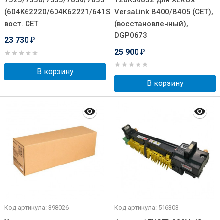
7525/7530/7535/7830/7835
126K36852 для XEROX
(604K62220/604K62221/641S00956/641S00809)
VersaLink B400/B405 (CET),
вост. CET
(восстановленный),
DGP0673
23 730
₽
25 900
₽
В корзину
В корзину
Код артикула: 398026
Код артикула: 516303