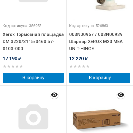
Код артикула: 386953
Код артикула: 526863
Xerox Тормозная площадка
003N00967 / 003N00939
DM 3220/3115/3460 57-
Шарнир XEROX M20 MEA
0103-000
UNIT-HINGE
17 190
12 220
₽
₽
В корзину
В корзину