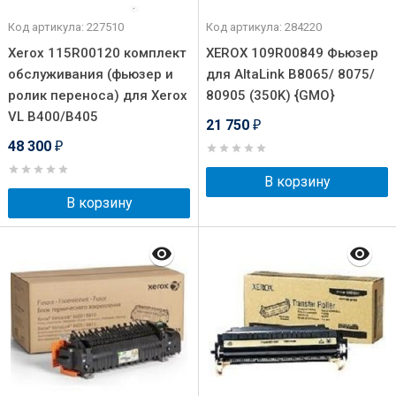
Код артикула: 227510
Код артикула: 284220
Xerox 115R00120 комплект
XEROX 109R00849 Фьюзер
обслуживания (фьюзер и
для AltaLink B8065/ 8075/
ролик переноса) для Xerox
80905 (350K) {GMO}
VL B400/B405
21 750
₽
48 300
₽
В корзину
В корзину