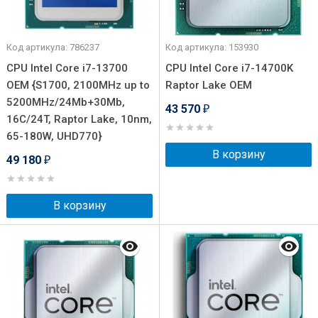
Код артикула: 786237
Код артикула: 153930
CPU Intel Core i7-13700
CPU Intel Core i7-14700K
OEM {S1700, 2100MHz up to
Raptor Lake OEM
5200MHz/24Mb+30Mb,
43 570
₽
16C/24T, Raptor Lake, 10nm,
65-180W, UHD770}
В корзину
49 180
₽
В корзину