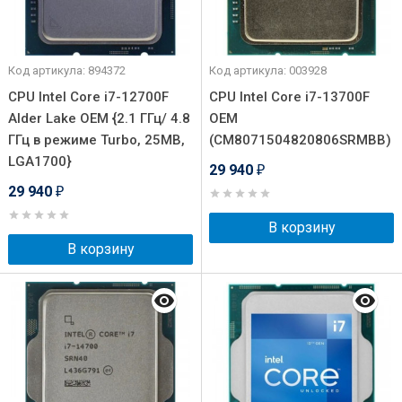
Код артикула: 894372
Код артикула: 003928
CPU Intel Core i7-12700F
CPU Intel Core i7-13700F
Alder Lake OEM {2.1 ГГц/ 4.8
OEM
ГГц в режиме Turbo, 25MB,
(CM8071504820806SRMBB)
LGA1700}
29 940
₽
29 940
₽
В корзину
В корзину