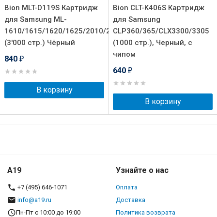
Bion MLT-D119S Картридж
Bion CLT-K406S Картридж
для Samsung ML-
для Samsung
1610/1615/1620/1625/2010/2015/2020/2510/2570/2571
CLP360/365/CLX3300/3305
(3'000 стр.) Чёрный
(1000 стр.), Черный, с
чипом
840
₽
640
₽
В корзину
В корзину
A19
Узнайте о нас
+7 (495) 646-1071
Оплата
info@a19.ru
Доставка
Пн-Пт с 10:00 до 19:00
Политика возврата