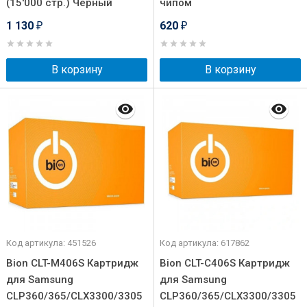
(15'000 стр.) Черный
чипом
1 130
620
₽
₽
В корзину
В корзину
Код артикула: 451526
Код артикула: 617862
Bion CLT-M406S Картридж
Bion CLT-C406S Картридж
для Samsung
для Samsung
CLP360/365/CLX3300/3305
CLP360/365/CLX3300/3305