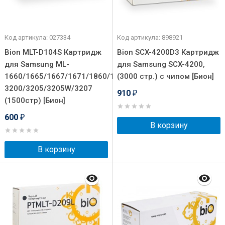
Код артикула: 027334
Код артикула: 898921
Bion MLT-D104S Картридж
Bion SCX-4200D3 Картридж
для Samsung ML-
для Samsung SCX-4200,
1660/1665/1667/1671/1860/1865/1865W/1867/SCX-
(3000 стр.) с чипом [Бион]
3200/3205/3205W/3207
910
₽
(1500стр) [Бион]
600
₽
В корзину
В корзину