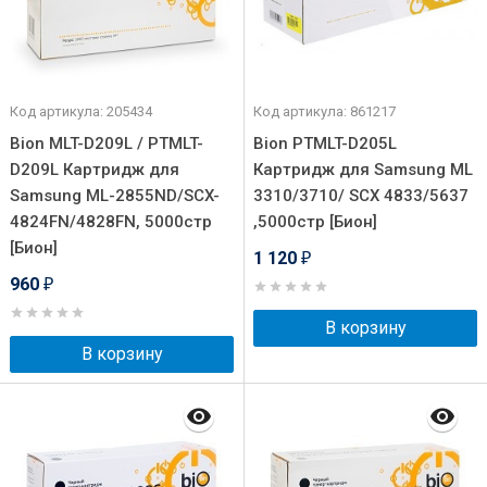
Код артикула: 205434
Код артикула: 861217
Bion MLT-D209L / PTMLT-
Bion PTMLT-D205L
D209L Картридж для
Картридж для Samsung ML
Samsung ML-2855ND/SCX-
3310/3710/ SCX 4833/5637
4824FN/4828FN, 5000стр
,5000стр [Бион]
[Бион]
1 120
₽
960
₽
В корзину
В корзину