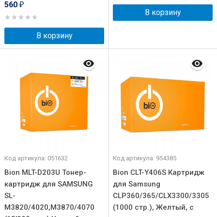
560
₽
В корзину
В корзину
Код артикула: 051632
Код артикула: 954385
Bion MLT-D203U Тонер-
Bion CLT-Y406S Картридж
картридж для SAMSUNG
для Samsung
SL-
CLP360/365/CLX3300/3305
M3820/4020,M3870/4070
(1000 стр.), Желтый, с