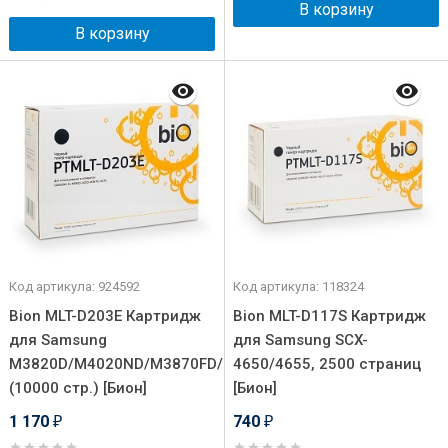
В корзину
В корзину
Код артикула: 924592
Код артикула: 118324
Bion MLT-D203E Картридж
Bion MLT-D117S Картридж
для Samsung
для Samsung SCX-
M3820D/M4020ND/M3870FD/M4070FR
4650/4655, 2500 страниц
(10000 стр.) [Бион]
[Бион]
1 170
740
₽
₽