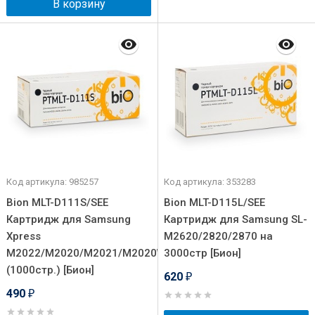
В корзину
Код артикула: 985257
Код артикула: 353283
Bion MLT-D111S/SEE
Bion MLT-D115L/SEE
Картридж для Samsung
Картридж для Samsung SL-
Xpress
M2620/2820/2870 на
M2022/M2020/M2021/M2020W/M2070
3000стр [Бион]
(1000стр.) [Бион]
620
₽
490
₽