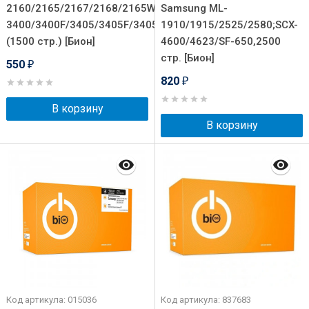
2160/2165/2167/2168/2165W/2168W/SCX-
Samsung ML-
3400/3400F/3405/3405F/3405W/3405FW/3407
1910/1915/2525/2580;SCX-
(1500 стр.) [Бион]
4600/4623/SF-650,2500
стр. [Бион]
550
₽
820
₽
В корзину
В корзину
Код артикула: 015036
Код артикула: 837683