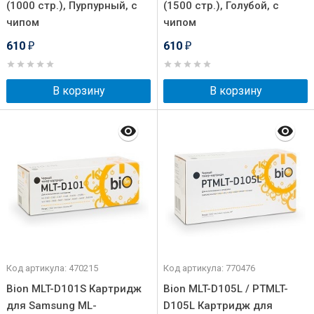
(1000 стр.), Пурпурный, с
(1500 стр.), Голубой, с
чипом
чипом
610
610
₽
₽
В корзину
В корзину
Код артикула: 470215
Код артикула: 770476
Bion MLT-D101S Картридж
Bion MLT-D105L / PTMLT-
для Samsung ML-
D105L Картридж для