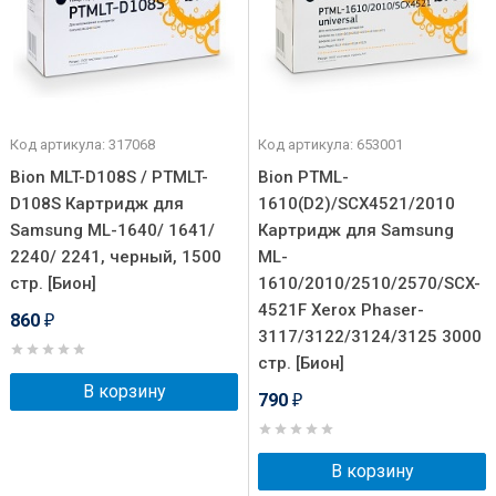
Код артикула: 317068
Код артикула: 653001
Bion MLT-D108S / PTMLT-
Bion PTML-
D108S Картридж для
1610(D2)/SCX4521/2010
Samsung ML-1640/ 1641/
Картридж для Samsung
2240/ 2241, черный, 1500
ML-
стр. [Бион]
1610/2010/2510/2570/SCX-
4521F Xerox Phaser-
860
₽
3117/3122/3124/3125 3000
стр. [Бион]
В корзину
790
₽
В корзину