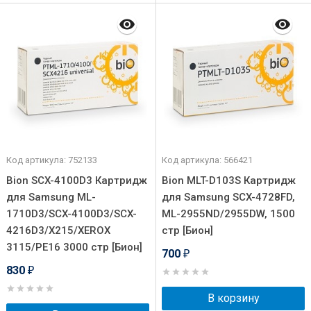
Код артикула: 752133
Код артикула: 566421
Bion SCX-4100D3 Картридж
Bion MLT-D103S Картридж
для Samsung ML-
для Samsung SCX-4728FD,
1710D3/SCX-4100D3/SCX-
ML-2955ND/2955DW, 1500
4216D3/X215/XEROX
стр [Бион]
3115/PE16 3000 стр [Бион]
700
₽
830
₽
В корзину