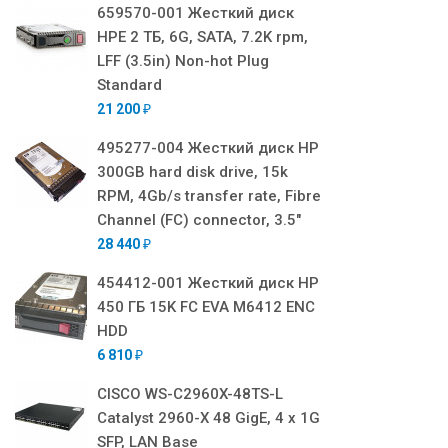
659570-001 Жесткий диск
HPE 2 ТБ, 6G, SATA, 7.2K rpm,
LFF (3.5in) Non-hot Plug
Standard
21 200
₽
495277-004 Жесткий диск HP
300GB hard disk drive, 15k
RPM, 4Gb/s transfer rate, Fibre
Channel (FC) connector, 3.5"
28 440
₽
454412-001 Жесткий диск HP
450 ГБ 15K FC EVA M6412 ENC
HDD
6 810
₽
CISCO WS-C2960X-48TS-L
Catalyst 2960-X 48 GigE, 4 x 1G
SFP, LAN Base