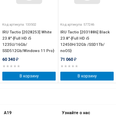
Код артикула: 133502
Код артикула: 577246
IRU Tactio [2028253] White
IRU Tactio [2031886] Black
23.8" {Full HD i5
23.8" {Full HD i5
1235U/16Gb/
12450H/32Gb /SSD1Tb/
SSD512Gb/Windows 11 Pro}
noOS}
60 340
71 060
₽
₽
В корзину
В корзину
A19
Узнайте о нас