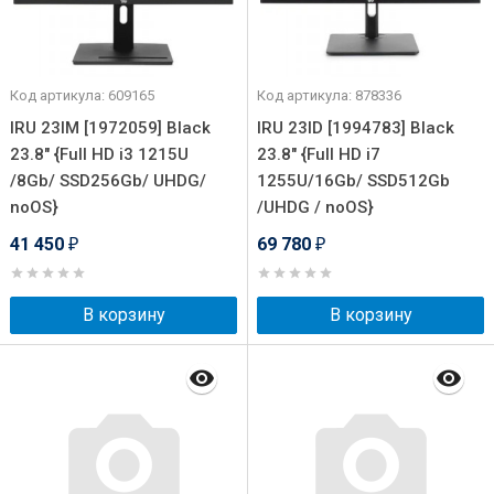
Код артикула: 609165
Код артикула: 878336
IRU 23IM [1972059] Black
IRU 23ID [1994783] Black
23.8" {Full HD i3 1215U
23.8" {Full HD i7
/8Gb/ SSD256Gb/ UHDG/
1255U/16Gb/ SSD512Gb
noOS}
/UHDG / noOS}
41 450
69 780
₽
₽
В корзину
В корзину