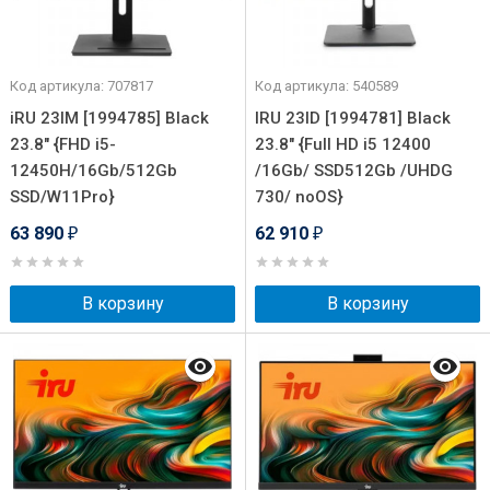
Код артикула: 707817
Код артикула: 540589
iRU 23IM [1994785] Black
IRU 23ID [1994781] Black
23.8" {FHD i5-
23.8" {Full HD i5 12400
12450H/16Gb/512Gb
/16Gb/ SSD512Gb /UHDG
SSD/W11Pro}
730/ noOS}
63 890
62 910
₽
₽
В корзину
В корзину