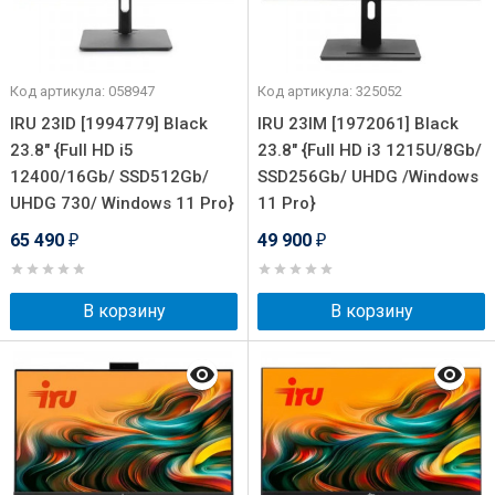
Код артикула: 058947
Код артикула: 325052
IRU 23ID [1994779] Black
IRU 23IM [1972061] Black
23.8" {Full HD i5
23.8" {Full HD i3 1215U/8Gb/
12400/16Gb/ SSD512Gb/
SSD256Gb/ UHDG /Windows
UHDG 730/ Windows 11 Pro}
11 Pro}
65 490
49 900
₽
₽
В корзину
В корзину