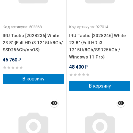
Код артикула: 502868
Код артикула: 927014
IRU Tactio [2028236] White
IRU Tactio [2028246] White
23.8" {Full HD i3 1215U/8Gb/
23.8" {Full HD i3
SSD256Gb/noOS}
1215U/8Gb/SSD256Gb /
Windows 11 Pro}
46 760
₽
48 400
₽
В корзину
В корзину