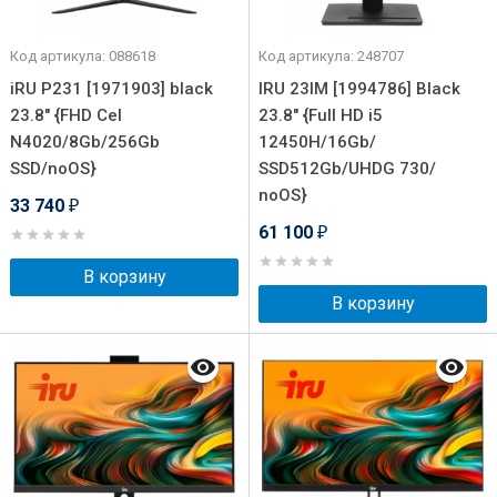
Код артикула: 088618
Код артикула: 248707
iRU P231 [1971903] black
IRU 23IM [1994786] Black
23.8" {FHD Cel
23.8" {Full HD i5
N4020/8Gb/256Gb
12450H/16Gb/
SSD/noOS}
SSD512Gb/UHDG 730/
noOS}
33 740
₽
61 100
₽
В корзину
В корзину