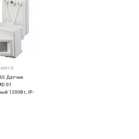
 669172
65 Датчик
MD 01
ый 1200Вт, IP-