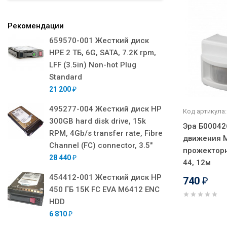
Рекомендации
659570-001 Жесткий диск
HPE 2 ТБ, 6G, SATA, 7.2K rpm,
LFF (3.5in) Non-hot Plug
Standard
21 200
₽
495277-004 Жесткий диск HP
Код артикула:
300GB hard disk drive, 15k
Эра Б00042
RPM, 4Gb/s transfer rate, Fibre
движения 
Channel (FC) connector, 3.5"
прожекторн
28 440
₽
44, 12м
454412-001 Жесткий диск HP
740
₽
450 ГБ 15K FC EVA M6412 ENC
HDD
6 810
₽