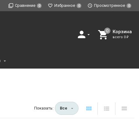
Сравнение
Избранное
Просмотренное
0
0
0
Корзина
всего
0
₽
и
Показать:
Все