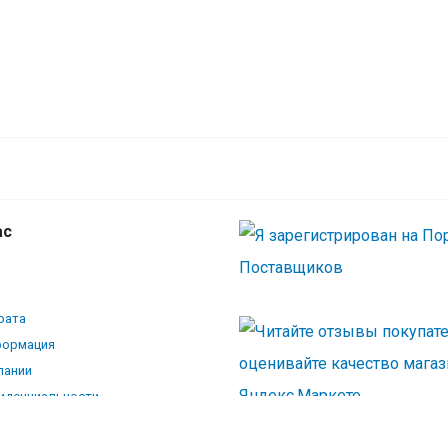
ас
рата
формация
пании
иденциальности