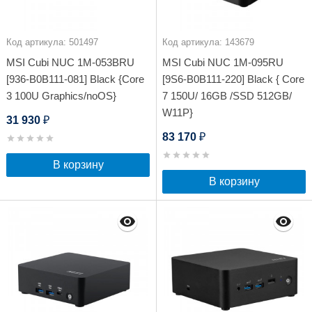
Код артикула: 501497
Код артикула: 143679
MSI Cubi NUC 1M-053BRU
MSI Cubi NUC 1M-095RU
[936-B0B111-081] Black {Core
[9S6-B0B111-220] Black { Core
3 100U Graphics/noOS}
7 150U/ 16GB /SSD 512GB/
W11P}
31 930
₽
83 170
₽
В корзину
В корзину