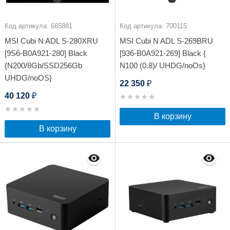
Код артикула: 665881
Код артикула: 700115
MSI Cubi N ADL S-280XRU
MSI Cubi N ADL S-269BRU
[9S6-B0A921-280] Black
[936-B0A921-269] Black {
{N200/8Gb/SSD256Gb
N100 (0.8)/ UHDG/noOs}
UHDG/noOS}
22 350
₽
40 120
₽
В корзину
В корзину