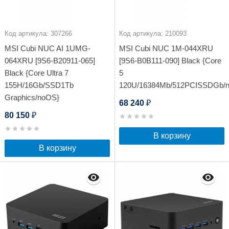
Код артикула: 307266
Код артикула: 210093
MSI Cubi NUC AI 1UMG-
MSI Cubi NUC 1M-044XRU
064XRU [9S6-B20911-065]
[9S6-B0B111-090] Black {Core
Black {Core Ultra 7
5
155H/16Gb/SSD1Tb
120U/16384Mb/512PCISSDGb/
Graphics/noOS}
68 240
₽
80 150
₽
В корзину
В корзину