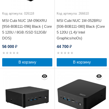
Код артикула: 026118
Код артикула: 266610
MSI Cubi NUC 1M-096XRU
MSI Cubi NUC 1M-052BRU
[9S6-B0B111-096] Black { Core
[936-B0B111-080] Black {Core
5 120U / 8GB /SSD 512GB/
5 120U (1.4)/ Intel
DOS}
Graphics/noOs}
56 000
44 700
₽
₽
В корзину
В корзину