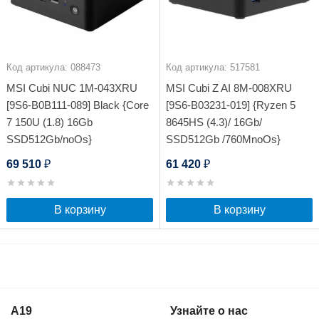
Код артикула: 088473
Код артикула: 517581
MSI Cubi NUC 1M-043XRU
MSI Cubi Z AI 8M-008XRU
[9S6-B0B111-089] Black {Core
[9S6-B03231-019] {Ryzen 5
7 150U (1.8) 16Gb
8645HS (4.3)/ 16Gb/
SSD512Gb/noOs}
SSD512Gb /760MnoOs}
69 510
61 420
₽
₽
В корзину
В корзину
A19
Узнайте о нас