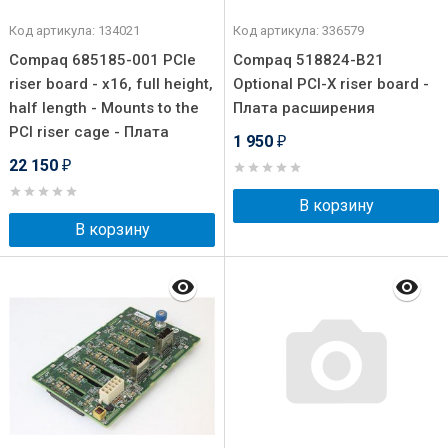
Код артикула: 134021
Код артикула: 336579
Compaq 685185-001 PCIe
Compaq 518824-B21
riser board - x16, full height,
Optional PCI-X riser board -
half length - Mounts to the
Плата расширения
PCI riser cage - Плата
1 950
₽
22 150
₽
В корзину
В корзину