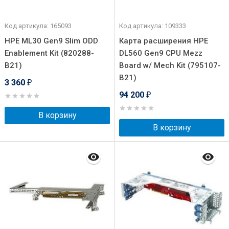
Код артикула: 165093
Код артикула: 109333
HPE ML30 Gen9 Slim ODD
Карта расширения HPE
Enablement Kit (820288-
DL560 Gen9 CPU Mezz
B21)
Board w/ Mech Kit (795107-
B21)
3 360
₽
94 200
₽
В корзину
В корзину