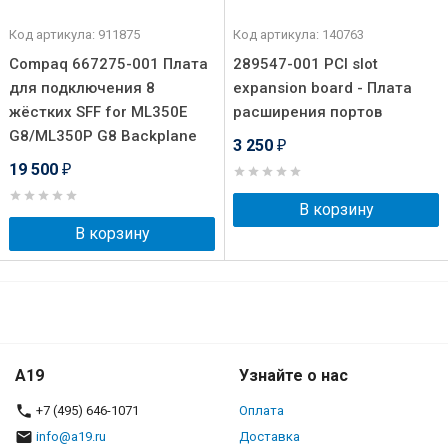
Код артикула: 911875
Код артикула: 140763
Compaq 667275-001 Плата
289547-001 PCI slot
для подключения 8
expansion board - Плата
жёстких SFF for ML350E
расширения портов
G8/ML350P G8 Backplane
3 250
₽
19 500
₽
В корзину
В корзину
A19
Узнайте о нас
+7 (495) 646-1071
Оплата
info@a19.ru
Доставка