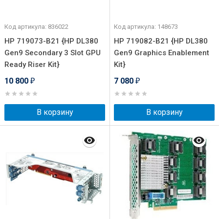
Код артикула: 836022
Код артикула: 148673
HP 719073-B21 {HP DL380
HP 719082-B21 {HP DL380
Gen9 Secondary 3 Slot GPU
Gen9 Graphics Enablement
Ready Riser Kit}
Kit}
10 800
7 080
₽
₽
В корзину
В корзину