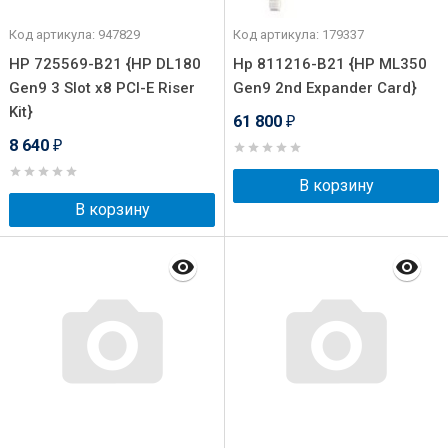
Код артикула: 947829
Код артикула: 179337
HP 725569-B21 {HP DL180
Hp 811216-B21 {HP ML350
Gen9 3 Slot x8 PCI-E Riser
Gen9 2nd Expander Card}
Kit}
61 800
₽
8 640
₽
В корзину
В корзину