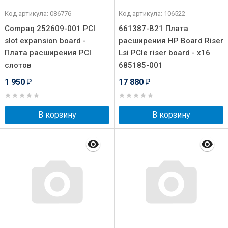
Код артикула: 086776
Код артикула: 106522
Compaq 252609-001 PCI
661387-B21 Плата
slot expansion board -
расширения HP Board Riser
Плата расширения PCI
Lsi PCIe riser board - x16
слотов
685185-001
1 950
17 880
₽
₽
В корзину
В корзину