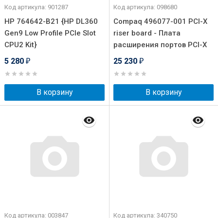
Код артикула: 901287
Код артикула: 098680
HP 764642-B21 {HP DL360
Compaq 496077-001 PCI-X
Gen9 Low Profile PCIe Slot
riser board - Плата
CPU2 Kit}
расширения портов PCI-X
5 280
25 230
₽
₽
В корзину
В корзину
Код артикула: 003847
Код артикула: 340750