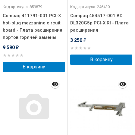
Код артикула: 859879
Код артикула: 246430
Compaq 411791-001 PCI-X
Compaq 454517-001 BD
hot-plug mezzanine circuit
DL320G5p PCI-X RI - Плата
board - Плата расширения
расширения
портов горячей замены
3 250
₽
9 590
₽
В корзину
В корзину