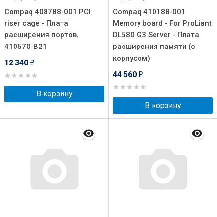
Compaq 408788-001 PCI
Compaq 410188-001
riser cage - Плата
Memory board - For ProLiant
расширения портов,
DL580 G3 Server - Плата
410570-B21
расширения памяти (с
корпусом)
12 340
₽
44 560
₽
В корзину
В корзину