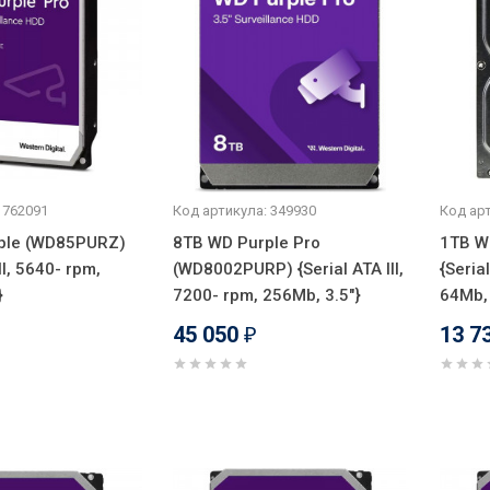
 762091
Код артикула: 349930
Код арт
ple (WD85PURZ)
8TB WD Purple Pro
1TB W
II, 5640- rpm,
(WD8002PURP) {Serial ATA III,
{Seria
}
7200- rpm, 256Mb, 3.5"}
64Mb, 
45 050
13 7
₽