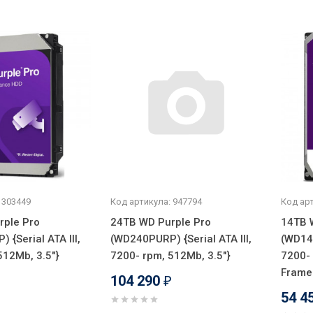
 303449
Код артикула: 947794
Код арт
rple Pro
24TB WD Purple Pro
14TB 
{Serial ATA III,
(WD240PURP) {Serial ATA III,
(WD141
512Mb, 3.5"}
7200- rpm, 512Mb, 3.5"}
7200- 
Frame 
104 290
₽
54 4