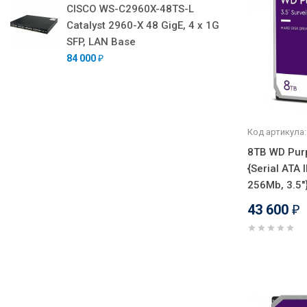
CISCO WS-C2960X-48TS-L
Catalyst 2960-X 48 GigE, 4 x 1G
SFP, LAN Base
84 000
₽
Код артикула:
8TB WD Pur
{Serial ATA I
256Mb, 3.5"
43 600
₽