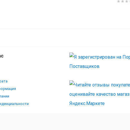
ас
рата
формация
пании
иденциальности