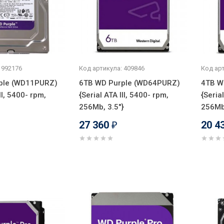
 992176
Код артикула: 409846
Код арт
ple (WD11PURZ)
6TB WD Purple (WD64PURZ)
4TB W
II, 5400- rpm,
{Serial ATA III, 5400- rpm,
{Seria
256Mb, 3.5"}
256Mb,
27 360
20 4
₽