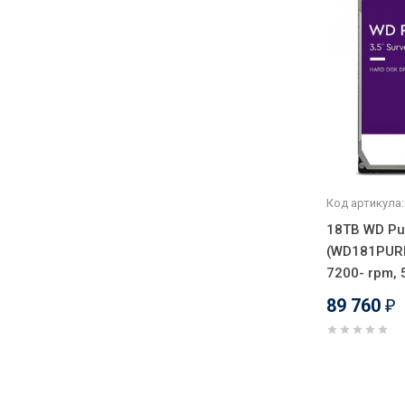
Код артикула:
18TB WD Pu
(WD181PURP) 
7200- rpm, 
89 760
₽