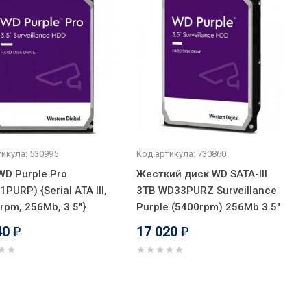
икула: 530995
Код артикула: 730860
WD Purple Pro
Жесткий диск WD SATA-III
PURP) {Serial ATA III,
3TB WD33PURZ Surveillance
rpm, 256Mb, 3.5"}
Purple (5400rpm) 256Mb 3.5"
40
17 020
₽
₽