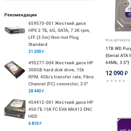
Рекомендации
659570-001 Жесткий диск
HPE 2 ТБ, 6G, SATA, 7.2K rpm,
LFF (3.5in) Non-hot Plug
Код артикула:
Standard
1TB WD Pur
21 200
₽
{Serial ATA I
64Mb, 3.5"}
495277-004 Жесткий диск HP
300GB hard disk drive, 15k
12 090
₽
RPM, 4Gb/s transfer rate, Fibre
Channel (FC) connector, 3.5"
28 440
₽
454412-001 Жесткий диск HP
450 ГБ 15K FC EVA M6412 ENC
HDD
6 810
₽