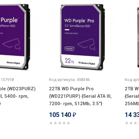
 157918
Код артикула: 458346
Код арт
ple (WD23PURZ)
22TB WD Purple Pro
2TB W
II, 5400- rpm,
(WD221PURP) {Serial ATA III,
{Seria
}
7200- rpm, 512Mb, 3.5"}
256Mb,
105 140
14 3
₽