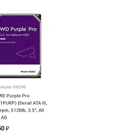
икула: 692595
WD Purple Pro
PURP) {Serial ATA III,
rpm, 512Mb, 3.5", All
AI}
50
₽