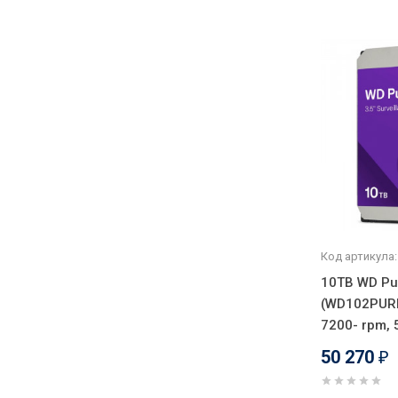
Код артикула:
10TB WD Pu
(WD102PURP) 
7200- rpm, 
50 270
₽