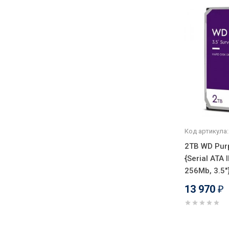
Код артикула:
2TB WD Pur
{Serial ATA I
256Mb, 3.5"
13 970
₽