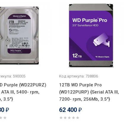
икула: 590005
Код артикула: 738836
D Purple (WD22PURZ)
12TB WD Purple Pro
l ATA III, 5400- rpm,
(WD122PURP) {Serial ATA III,
 3.5"}
7200- rpm, 256Mb, 3.5"}
30
62 400
₽
₽