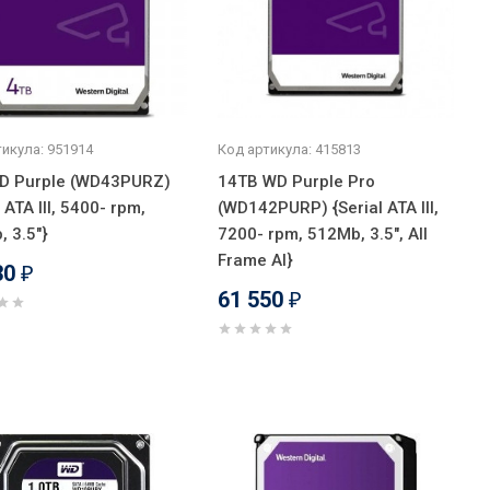
икула: 951914
Код артикула: 415813
D Purple (WD43PURZ)
14TB WD Purple Pro
l ATA III, 5400- rpm,
(WD142PURP) {Serial ATA III,
 3.5"}
7200- rpm, 512Mb, 3.5", All
Frame AI}
30
₽
61 550
₽