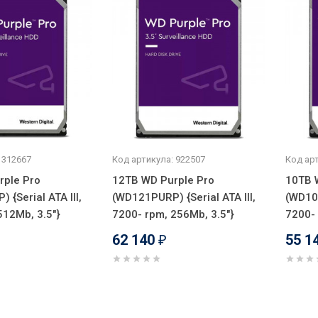
 312667
Код артикула: 922507
Код арт
rple Pro
12TB WD Purple Pro
10TB 
{Serial ATA III,
(WD121PURP) {Serial ATA III,
(WD101
512Mb, 3.5"}
7200- rpm, 256Mb, 3.5"}
7200- 
62 140
55 1
₽