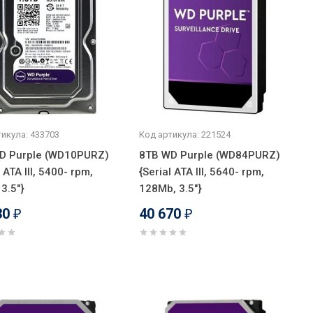
икула: 433703
Код артикула: 221524
D Purple (WD10PURZ)
8TB WD Purple (WD84PURZ)
l ATA III, 5400- rpm,
{Serial ATA III, 5640- rpm,
3.5"}
128Mb, 3.5"}
30
40 670
₽
₽