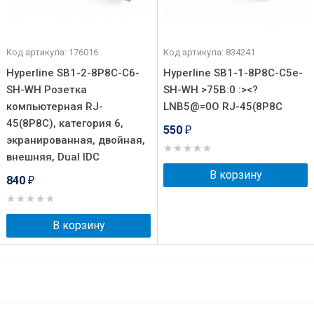
Код артикула: 176016
Код артикула: 834241
Hyperline SB1-2-8P8C-C6-
Hyperline SB1-1-8P8C-C5e-
SH-WH Розетка
SH-WH >75B:0 :><?
компьютерная RJ-
LNB5@=0O RJ-45(8P8C
45(8P8C), категория 6,
550
₽
экранированная, двойная,
внешняя, Dual IDC
В корзину
840
₽
В корзину