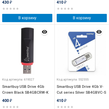
430
410
₽
₽
В корзину
В корзину
Код артикула: 619327
Код артикула: 552555
Smartbuy USB Drive 4Gb
Smartbuy USB Drive 4Gb V-
Crown Black SB4GBCRW-K
Cut series Silver SB4GBVC-S
400
410
₽
₽