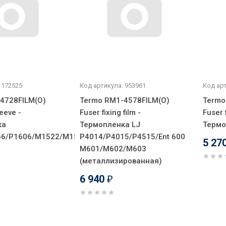
 172525
Код артикула: 953961
Код арт
4728FILM(O)
Termo RM1-4578FILM(O)
Termo
leeve -
Fuser fixing film -
Fuser f
ка
Термопленка LJ
Термо
66/P1606/M1522/M1536/M1120
P4014/P4015/P4515/Ent 600
5 27
M601/M602/M603
(металлизированная)
6 940
₽