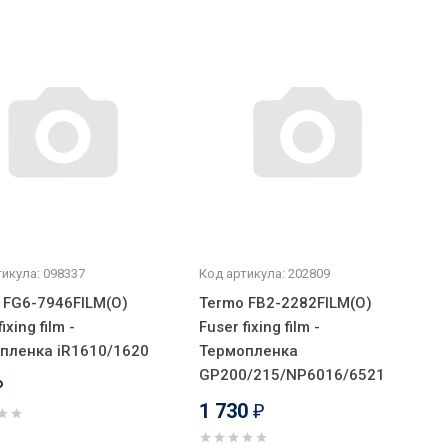
икула: 098337
Код артикула: 202809
 FG6-7946FILM(O)
Termo FB2-2282FILM(O)
ixing film -
Fuser fixing film -
пленка iR1610/1620
Термопленка
GP200/215/NP6016/6521
₽
1 730
₽