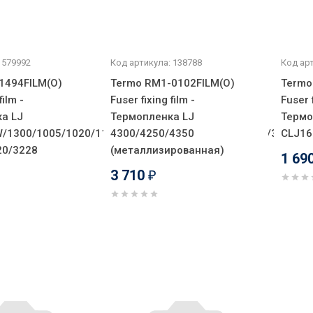
 579992
Код артикула: 138788
Код арт
1494FILM(O)
Termo RM1-0102FILM(O)
Termo
film -
Fuser fixing film -
Fuser f
а LJ
Термопленка LJ
Термо
/1300/1005/1020/1160/1320/3015/3020/3030/3050/3052/3
4300/4250/4350
CLJ16
20/3228
(металлизированная)
1 69
3 710
₽