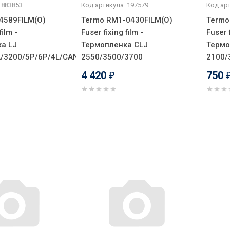
 883853
Код артикула: 197579
Код арт
4589FILM(O)
Termo RM1-0430FILM(O)
Termo
film -
Fuser fixing film -
Fuser f
а LJ
Термопленка CLJ
Термо
/3200/5P/6P/4L/CANON-
2550/3500/3700
2100/
4 420
750
₽