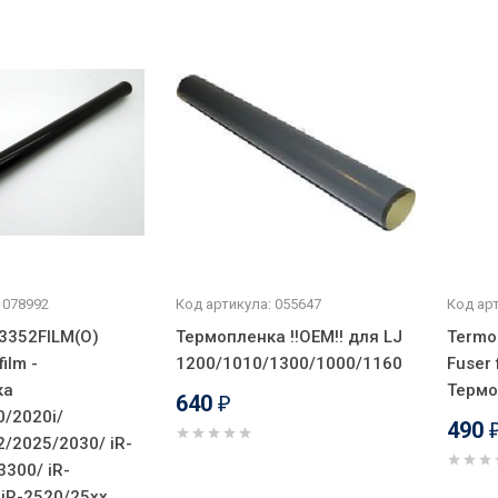
 078992
Код артикула: 055647
Код арт
3352FILM(O)
Термопленка !!ОЕМ!! для LJ
Termo
film -
1200/1010/1300/1000/1160
Fuser f
ка
Термо
640
₽
0/2020i/
490
2/2025/2030/ iR-
300/ iR-
 iR-2520/25хх