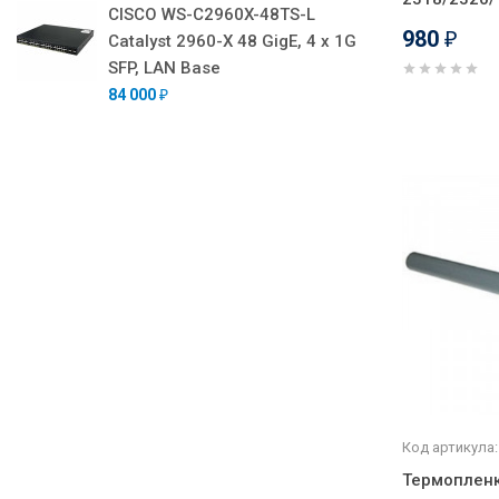
CISCO WS-C2960X-48TS-L
980
Catalyst 2960-X 48 GigE, 4 x 1G
₽
SFP, LAN Base
84 000
₽
Код артикула:
Термопленк