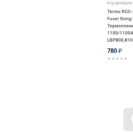
Код артикула:
Termo RG5-
Fuser fixing 
Термопленк
1100/1100A
LBP800,810
780
₽