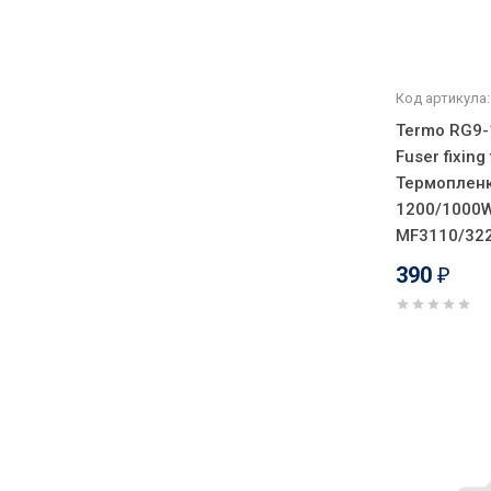
Код артикула:
Termo RG9-
Fuser fixing 
Термопленк
1200/1000W
MF3110/32
390
₽