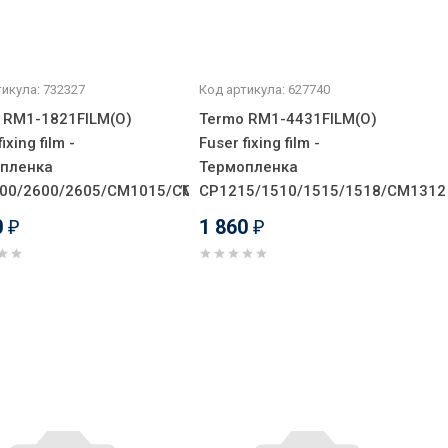
икула: 732327
Код артикула: 627740
 RM1-1821FILM(O)
Termo RM1-4431FILM(O)
ixing film -
Fuser fixing film -
пленка
Термопленка
055/P2015/P2014/M2727/Canon3222/3240/3241/
00/2600/2605/CM1015/CM1017
CP1215/1510/1515/1518/CM1312
0
1 860
₽
₽