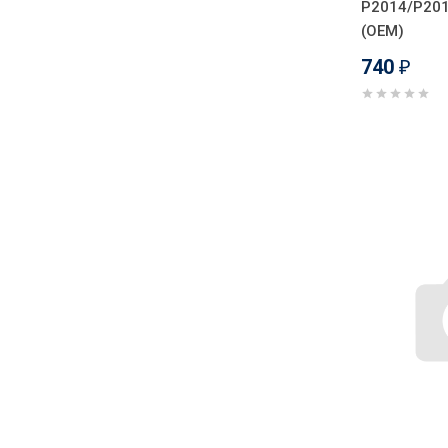
P2014/P20
(OEM)
740
₽