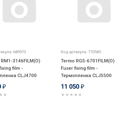
икула: 689973
Код артикула: 770585
 RM1-3146FILM(O)
Termo RG5-6701FILM(O)
ixing film -
Fuser fixing film -
пленка CLJ4700
Термопленка CLJ5500
0
11 050
₽
₽