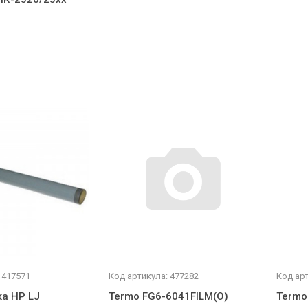
 417571
Код артикула: 477282
Код арт
а HP LJ
Termo FG6-6041FILM(O)
Termo