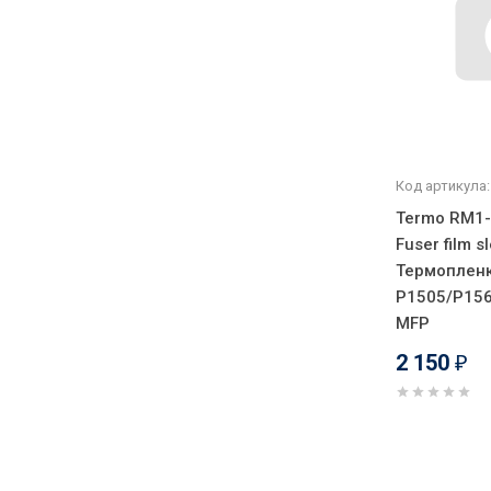
Код артикула:
Termo RM1-
Fuser film s
Термоплен
P1505/P15
MFP
2 150
₽