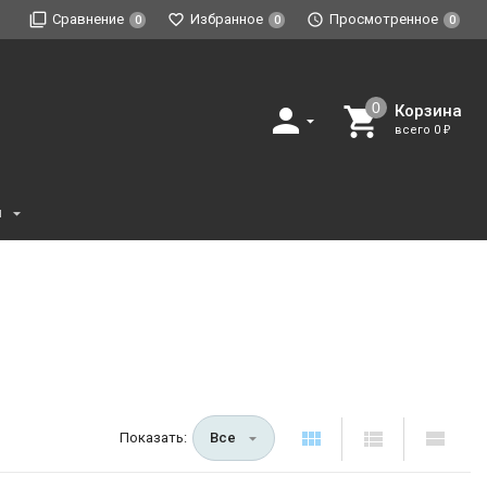
Сравнение
Избранное
Просмотренное
0
0
0
Корзина
всего
0
₽
и
Показать:
Все