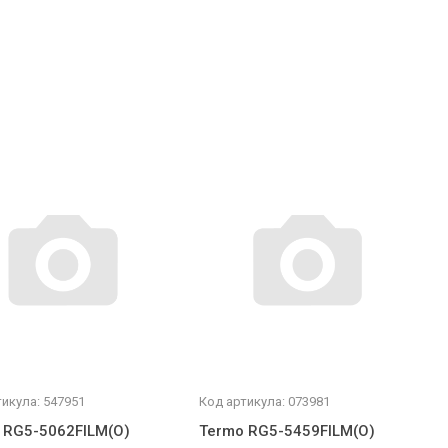
икула: 547951
Код артикула: 073981
 RG5-5062FILM(O)
Termo RG5-5459FILM(O)