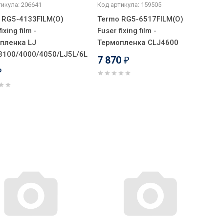
икула: 206641
Код артикула: 159505
 RG5-4133FILM(O)
Termo RG5-6517FILM(O)
ixing film -
Fuser fixing film -
пленка LJ
Термопленка CLJ4600
3100/4000/4050/LJ5L/6L
7 870
₽
₽