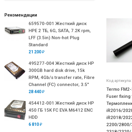
Рекомендации
659570-001 Жесткий диск
HPE 2 ТБ, 6G, SATA, 7.2K rpm,
LFF (3.5in) Non-hot Plug
Standard
21 200
₽
495277-004 Жесткий диск HP
300GB hard disk drive, 15k
RPM, 4Gb/s transfer rate, Fibre
Код артикула:
Channel (FC) connector, 3.5"
Termo FM2-
28 440
₽
Fuser fixing 
454412-001 Жесткий диск HP
Термоплен
450 ГБ 15K FC EVA M6412 ENC
iR2016/202
HDD
iR2018/202
6 810
2200/2800/3
₽
2318/2320/