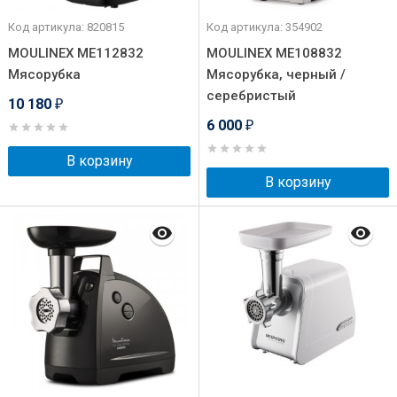
Код артикула: 820815
Код артикула: 354902
MOULINEX ME112832
MOULINEX ME108832
Мясорубка
Мясорубка, черный /
серебристый
10 180
₽
6 000
₽
В корзину
В корзину