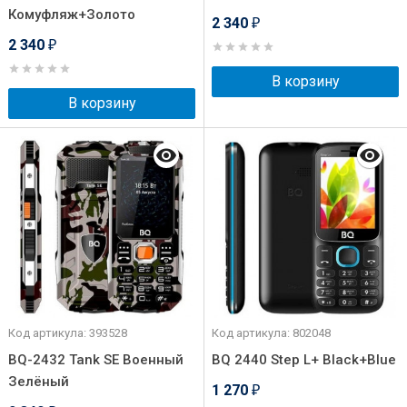
Комуфляж+Золото
2 340
₽
2 340
₽
В корзину
В корзину
Код артикула: 393528
Код артикула: 802048
BQ-2432 Tank SE Военный
BQ 2440 Step L+ Black+Blue
Зелёный
1 270
₽