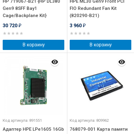
HP 719067-B21 {HP DL380
HPE ML30 Gen9 Front PCI
Gen9 8SFF Bay1
FIO Redundant Fan Kit
Cage/Backplane Kit}
(820290-B21)
30 720
3 960
₽
₽
В корзину
В корзину
Код артикула: 891551
Код артикула: 809962
Адаптер HPE LPe1605 16Gb
768079-001 Карта памяти