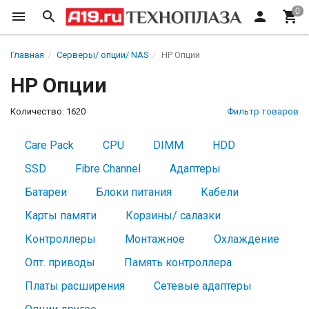
Главная
Серверы/ опции/ NAS
HP Опции
HP Опции
Количество: 1620
Фильтр товаров
Care Pack
CPU
DIMM
HDD
SSD
Fibre Channel
Адаптеры
Батареи
Блоки питания
Кабели
Карты памяти
Корзины/ салазки
Контроллеры
Монтажное
Охлаждение
Опт. приводы
Память контроллера
Платы расширения
Сетевые адаптеры