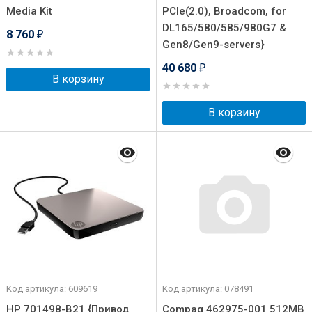
Media Kit
PCIe(2.0), Broadcom, for
DL165/580/585/980G7 &
8 760
₽
Gen8/Gen9-servers}
40 680
₽
В корзину
В корзину
Код артикула: 609619
Код артикула: 078491
HP 701498-B21 {Привод
Compaq 462975-001 512MB