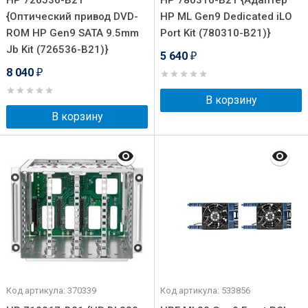
HP 726536-B21
HP 780310-B21 {Адаптер
{Оптический привод DVD-
HP ML Gen9 Dedicated iLO
ROM HP Gen9 SATA 9.5mm
Port Kit (780310-B21)}
Jb Kit (726536-B21)}
5 640
₽
8 040
₽
В корзину
В корзину
Код артикула: 370339
Код артикула: 533856