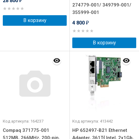
28 800
₽
274779-001/ 349799-001/
355999-001
В корзину
4 800
₽
В корзину
Код артикула: 164237
Код артикула: 413442
Compaq 371775-001
HP 652497-B21 Ethernet
512MB, 266MHz, 200-pin,
Adapter, 361T{ Intel, 2x1Gb,