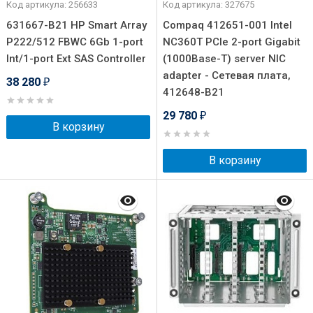
Код артикула: 256633
Код артикула: 327675
631667-B21 HP Smart Array
Compaq 412651-001 Intel
P222/512 FBWC 6Gb 1-port
NC360T PCIe 2-port Gigabit
Int/1-port Ext SAS Controller
(1000Base-T) server NIC
adapter - Сетевая плата,
38 280
₽
412648-B21
29 780
₽
В корзину
В корзину