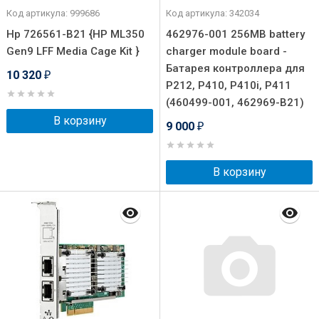
Код артикула: 999686
Код артикула: 342034
Hp 726561-B21 {HP ML350
462976-001 256MB battery
Gen9 LFF Media Cage Kit }
charger module board -
Батарея контроллера для
10 320
₽
P212, P410, P410i, P411
(460499-001, 462969-B21)
В корзину
9 000
₽
В корзину