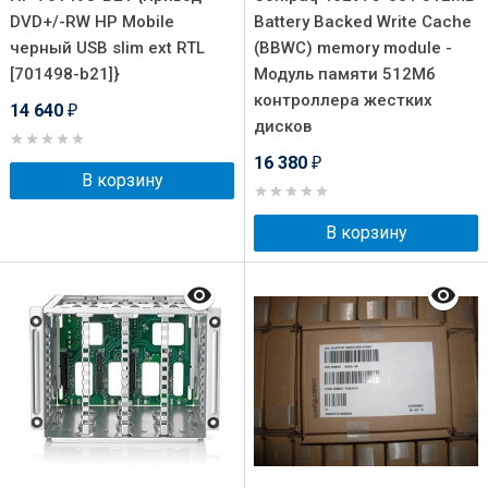
DVD+/-RW HP Mobile
Battery Backed Write Cache
черный USB slim ext RTL
(BBWC) memory module -
[701498-b21]}
Модуль памяти 512Мб
контроллера жестких
14 640
₽
дисков
16 380
₽
В корзину
В корзину