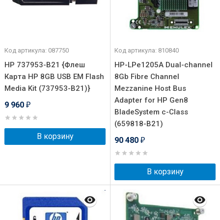
Код артикула: 087750
Код артикула: 810840
HP 737953-B21 {Флеш
HP-LPe1205A Dual-channel
Карта HP 8GB USB EM Flash
8Gb Fibre Channel
Media Kit (737953-B21)}
Mezzanine Host Bus
Adapter for HP Gen8
9 960
₽
BladeSystem c-Class
(659818-B21)
В корзину
90 480
₽
В корзину