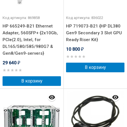
Код артикула: 869858
Код артикула: 836022
HP 665249-B21 Ethernet
HP 719073-B21 {HP DL380
Adapter, 560SFP+ {2x10Gb,
Gen9 Secondary 3 Slot GPU
PCIe(2.0), Intel, for
Ready Riser Kit}
DL165/580/585/980G7 &
10 800
₽
Gen8/Gen9-servers}
29 640
₽
В корзину
В корзину