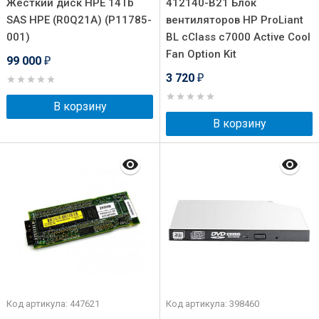
Жёсткий диск HPE 14Tb
412140-B21 Блок
SAS HPE (R0Q21A) (P11785-
вентиляторов HP ProLiant
001)
BL cClass c7000 Active Cool
Fan Option Kit
99 000
₽
3 720
₽
В корзину
В корзину
Код артикула: 447621
Код артикула: 398460