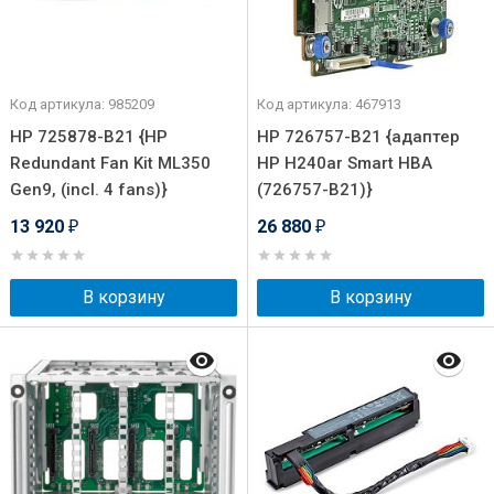
Код артикула: 985209
Код артикула: 467913
HP 725878-B21 {HP
HP 726757-B21 {адаптер
Redundant Fan Kit ML350
HP H240ar Smart HBA
Gen9, (incl. 4 fans)}
(726757-B21)}
13 920
26 880
₽
₽
В корзину
В корзину