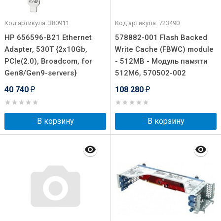
Код артикула: 380911
Код артикула: 723490
HP 656596-B21 Ethernet
578882-001 Flash Backed
Adapter, 530T {2x10Gb,
Write Cache (FBWC) module
PCIe(2.0), Broadcom, for
- 512MB - Модуль памяти
Gen8/Gen9-servers}
512Мб, 570502-002
40 740
108 280
₽
₽
В корзину
В корзину