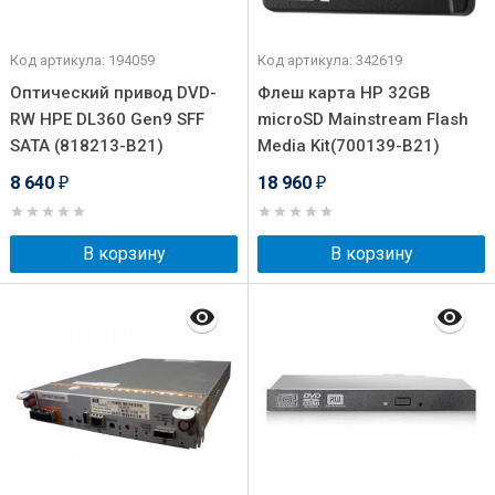
Код артикула: 194059
Код артикула: 342619
Оптический привод DVD-
Флеш карта HP 32GB
RW HPE DL360 Gen9 SFF
microSD Mainstream Flash
SATA (818213-B21)
Media Kit(700139-B21)
8 640
18 960
₽
₽
В корзину
В корзину