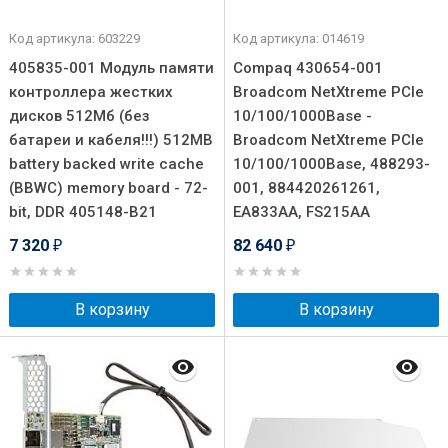
Код артикула: 603229
Код артикула: 014619
405835-001 Модуль памяти
Compaq 430654-001
контроллера жестких
Broadcom NetXtreme PCIe
дисков 512Мб (без
10/100/1000Base -
батареи и кабеля!!!) 512MB
Broadcom NetXtreme PCIe
battery backed write cache
10/100/1000Base, 488293-
(BBWC) memory board - 72-
001, 884420261261,
bit, DDR 405148-B21
EA833AA, FS215AA
7 320
82 640
₽
₽
В корзину
В корзину