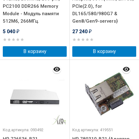
PC2100 DDR266 Memory
PCIe(2.0), for
Module - Модуль памяти
DL165/580/980G7 &
512Мб, 266МГц.
Gen8/Gen9-servers}
5 040
27 240
₽
₽
В корзину
В корзину
Код артикула: 093492
Код артикула: 419551