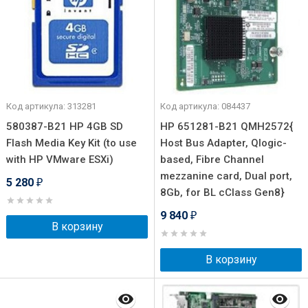
Код артикула: 313281
Код артикула: 084437
580387-B21 HP 4GB SD
HP 651281-B21 QMH2572{
Flash Media Key Kit (to use
Host Bus Adapter, Qlogic-
with HP VMware ESXi)
based, Fibre Channel
mezzanine card, Dual port,
5 280
₽
8Gb, for BL cClass Gen8}
9 840
₽
В корзину
В корзину