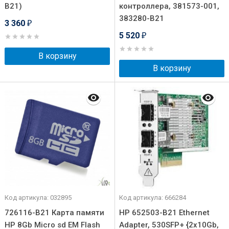
B21)
контроллера, 381573-001,
383280-B21
3 360
₽
5 520
₽
В корзину
В корзину
Код артикула: 032895
Код артикула: 666284
726116-B21 Карта памяти
HP 652503-B21 Ethernet
HP 8Gb Micro sd EM Flash
Adapter, 530SFP+ {2x10Gb,