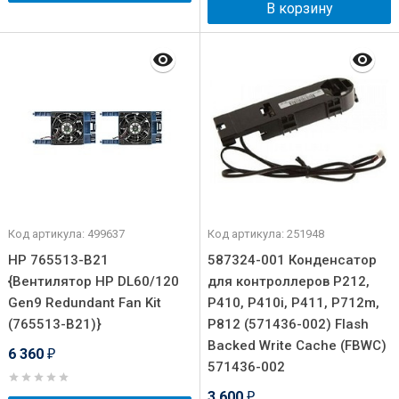
В корзину
Код артикула: 499637
Код артикула: 251948
HP 765513-B21
587324-001 Конденсатор
{Вентилятор HP DL60/120
для контроллеров P212,
Gen9 Redundant Fan Kit
P410, P410i, P411, P712m,
(765513-B21)}
P812 (571436-002) Flash
Backed Write Cache (FBWC)
6 360
₽
571436-002
3 600
₽