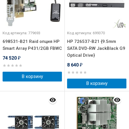
Код артикула: 779693
Код артикула: 699370
698531-B21 Raid опция HP
HP 726537-B21 {9.5mm
Smart Array P431/2GB FBWC
SATA DVD-RW JackBlack G9
Optical Drive}
74 520
₽
8 640
₽
В корзину
В корзину