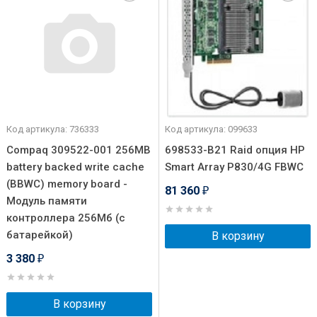
Код артикула: 736333
Код артикула: 099633
Compaq 309522-001 256MB
698533-B21 Raid опция HP
battery backed write cache
Smart Array P830/4G FBWC
(BBWC) memory board -
81 360
₽
Модуль памяти
контроллера 256Мб (с
батарейкой)
В корзину
3 380
₽
В корзину