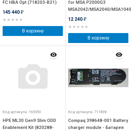
FC HBA Opt (718203-B21)
for MSA P2000G3
MSA2042/MSA2040/MSA104
145 440
₽
12 240
₽
В корзину
В корзину
Код артикула: 165093
Код артикула: 711838
HPE ML30 Gen9 Slim ODD
Compaq 398648-001 Battery
Enablement Kit (820288-
charger module - Батарея