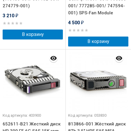
274779-001)
001/ 777285-001/ 747594-
001) SPS-Fan Module
3 210
₽
4 500
₽
В корзину
В корзину
Код артикула: 403900
Код артикула: 053830
652611-B21 Жесткий диск
813866-001 Жёсткий диск