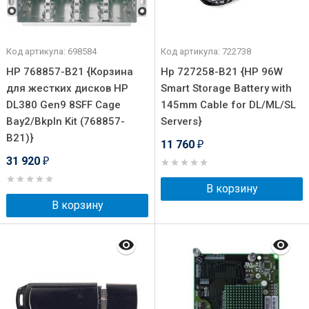
Код артикула: 698584
Код артикула: 722738
HP 768857-B21 {Корзина
Hp 727258-B21 {HP 96W
для жестких дисков HP
Smart Storage Battery with
DL380 Gen9 8SFF Cage
145mm Cable for DL/ML/SL
Bay2/Bkpln Kit (768857-
Servers}
B21)}
11 760
₽
31 920
₽
В корзину
В корзину