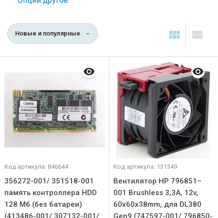
Опции другое
Новые и популярные
Код артикула: 846644
Код артикула: 131349
356272-001/ 351518-001
Вентилятор HP 796851–
память контроллера HDD
001 Brushless 3,3A, 12v,
128 Мб (без батареи)
60x60x38mm, для DL380
(413486-001/ 307132-001/
Gen9 (747597-001/ 796850-