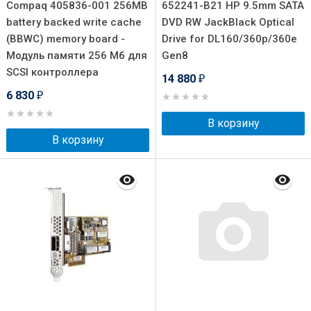
Compaq 405836-001 256MB
652241-B21 HP 9.5mm SATA
battery backed write cache
DVD RW JackBlack Optical
(BBWC) memory board -
Drive for DL160/360p/360e
Модуль памяти 256 Мб для
Gen8
SCSI контроллера
14 880
₽
6 830
₽
В корзину
В корзину