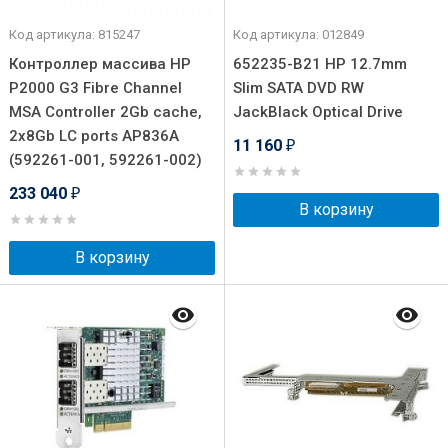
Код артикула: 815247
Код артикула: 012849
Контроллер массива HP
652235-B21 HP 12.7mm
P2000 G3 Fibre Channel
Slim SATA DVD RW
MSA Controller 2Gb cache,
JackBlack Optical Drive
2x8Gb LC ports AP836A
11 160
₽
(592261-001, 592261-002)
233 040
₽
В корзину
В корзину