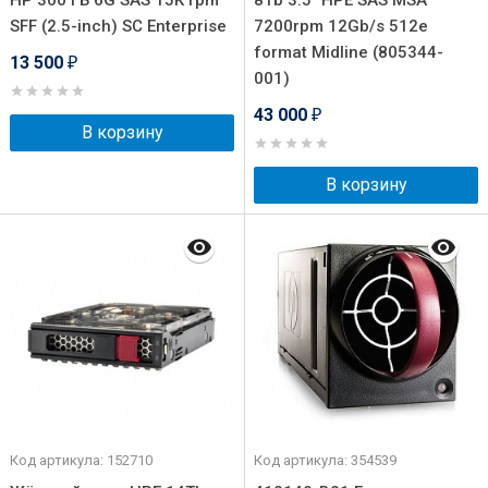
HP 300 ГБ 6G SAS 15K rpm
8Tb 3.5" HPE SAS MSA
SFF (2.5-inch) SC Enterprise
7200rpm 12Gb/s 512e
format Midline (805344-
13 500
₽
001)
43 000
₽
В корзину
В корзину
Код артикула: 152710
Код артикула: 354539