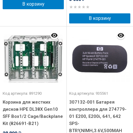
В корзину
В корзину
Код артикула: 891290
Код артикула: 935561
Корзина для жестких
307132-001 Батарея
дисков HPE DL38X Gen10
контроллера для 274779-
SFF Box1/2 Cage/Backplane
01 E200, E200i, 641, 642
Kit (826691-B21)
SPS-
BTRY,NIMH,3.6V,500MAH