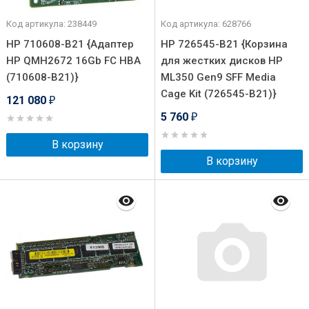
Код артикула: 238449
Код артикула: 628766
HP 710608-B21 {Адаптер
HP 726545-B21 {Корзина
HP QMH2672 16Gb FC HBA
для жестких дисков HP
(710608-B21)}
ML350 Gen9 SFF Media
Cage Kit (726545-B21)}
121 080
₽
5 760
₽
В корзину
В корзину