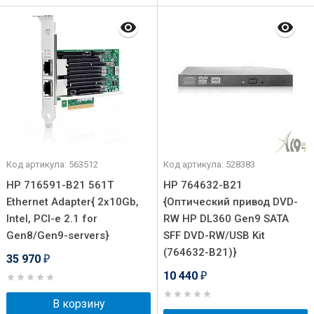
Код артикула: 563512
Код артикула: 528383
HP 716591-B21 561T
HP 764632-B21
Ethernet Adapter{ 2x10Gb,
{Оптический привод DVD-
Intel, PCI-e 2.1 for
RW HP DL360 Gen9 SATA
Gen8/Gen9-servers}
SFF DVD-RW/USB Kit
(764632-B21)}
35 970
₽
10 440
₽
В корзину