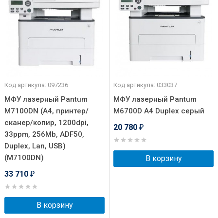
Код артикула: 097236
Код артикула: 033037
МФУ лазерный Pantum
МФУ лазерный Pantum
M7100DN (A4, принтер/
M6700D A4 Duplex серый
сканер/копир, 1200dpi,
20 780
₽
33ppm, 256Mb, ADF50,
Duplex, Lan, USB)
(M7100DN)
В корзину
33 710
₽
В корзину