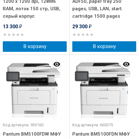
1200 x 1200 dpi, 128Мб
ADF50, paper tray 250
RAM, лоток 150 стр, USB,
pages, USB, LAN, start.
серый корпус
cartridge 1500 pages
13 300
29 300
₽
₽
В корзину
В корзину
Код артикула: 933160
Код артикула: 660375
Pantum BM5100FDW МФУ
Pantum BM5100FDN МФУ