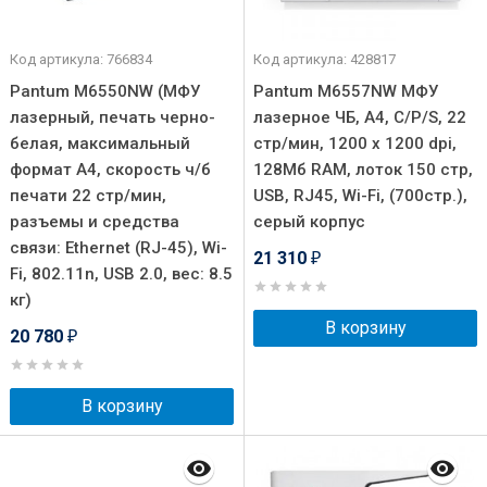
Код артикула: 766834
Код артикула: 428817
Pantum M6550NW (МФУ
Pantum M6557NW МФУ
лазерный, печать черно-
лазерное ЧБ, А4, C/P/S, 22
белая, максимальный
стр/мин, 1200 x 1200 dpi,
формат А4, скорость ч/б
128Мб RAM, лоток 150 стр,
печати 22 стр/мин,
USB, RJ45, Wi-Fi, (700стр.),
разъемы и средства
серый корпус
связи: Ethernet (RJ-45), Wi-
21 310
₽
Fi, 802.11n, USB 2.0, вес: 8.5
кг)
В корзину
20 780
₽
В корзину