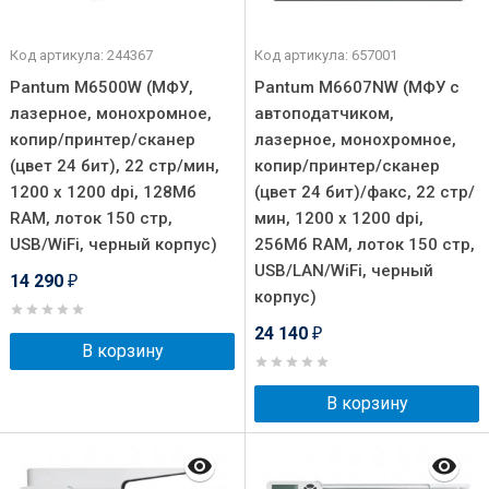
Код артикула: 244367
Код артикула: 657001
Pantum M6500W (МФУ,
Pantum M6607NW (МФУ с
лазерное, монохромное,
автоподатчиком,
копир/принтер/сканер
лазерное, монохромное,
(цвет 24 бит), 22 стр/мин,
копир/принтер/сканер
1200 x 1200 dpi, 128Мб
(цвет 24 бит)/факс, 22 стр/
RAM, лоток 150 стр,
мин, 1200 x 1200 dpi,
USB/WiFi, черный корпус)
256Мб RAM, лоток 150 стр,
USB/LAN/WiFi, черный
14 290
₽
корпус)
24 140
₽
В корзину
В корзину