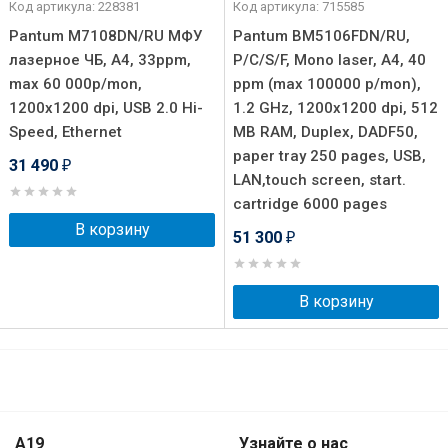
Код артикула: 228381
Код артикула: 715585
Pantum M7108DN/RU МФУ
Pantum BM5106FDN/RU,
лазерное ЧБ, А4, 33ppm,
P/C/S/F, Mono laser, A4, 40
max 60 000p/mon,
ppm (max 100000 p/mon),
1200x1200 dpi, USB 2.0 Hi-
1.2 GHz, 1200x1200 dpi, 512
Speed, Ethernet
MB RAM, Duplex, DADF50,
paper tray 250 pages, USB,
31 490
₽
LAN,touch screen, start.
cartridge 6000 pages
В корзину
51 300
₽
В корзину
A19
Узнайте о нас