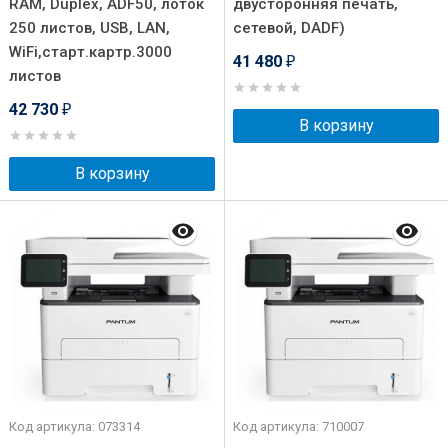
RAM, Duplex, ADF50, лоток
двусторонняя печать,
250 листов, USB, LAN,
сетевой, DADF)
WiFi,старт.картр.3000
41 480
₽
листов
42 730
₽
В корзину
В корзину
Код артикула: 073314
Код артикула: 710007