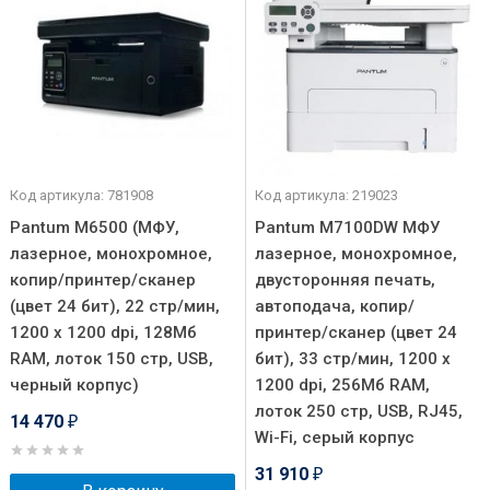
Код артикула: 781908
Код артикула: 219023
Pantum M6500 (МФУ,
Pantum M7100DW МФУ
лазерное, монохромное,
лазерное, монохромное,
копир/принтер/сканер
двусторонняя печать,
(цвет 24 бит), 22 стр/мин,
автоподача, копир/
1200 x 1200 dpi, 128Мб
принтер/сканер (цвет 24
RAM, лоток 150 стр, USB,
бит), 33 стр/мин, 1200 x
черный корпус)
1200 dpi, 256Мб RAM,
лоток 250 стр, USB, RJ45,
14 470
₽
Wi-Fi, серый корпус
31 910
₽