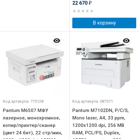
22 670
₽
В корзину
Код артикула: 775128
Код артикула: 087571
Pantum M6507 МФУ
Pantum M7102DN, P/C/S,
лазерное, монохромное,
Mono laser, A4, 33 ppm,
копир/принтер/сканер
1200x1200 dpi, 256 MB
(цвет 24 бит), 22 стр/мин,
RAM, PCL/PS, Duplex,