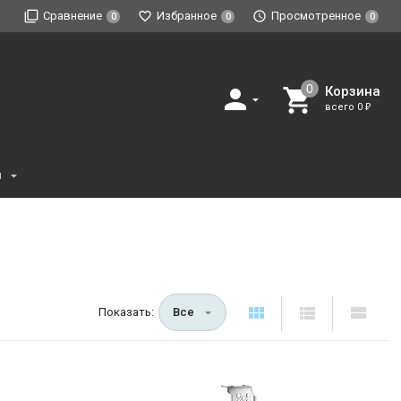
Сравнение
Избранное
Просмотренное
0
0
0
Корзина
всего
0
₽
и
Показать:
Все