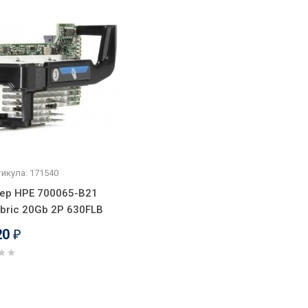
икула: 171540
ер HPE 700065-B21
abric 20Gb 2P 630FLB
20
₽