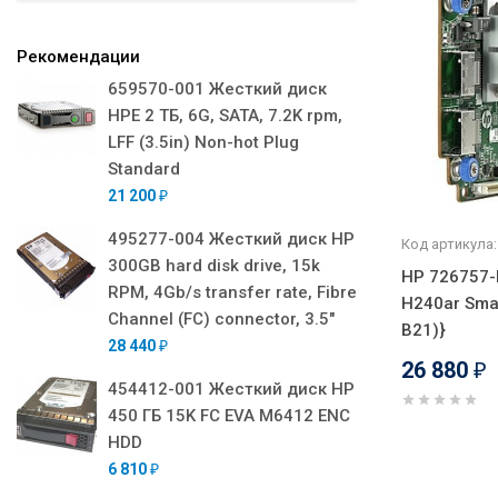
Рекомендации
659570-001 Жесткий диск
HPE 2 ТБ, 6G, SATA, 7.2K rpm,
LFF (3.5in) Non-hot Plug
Standard
21 200
₽
495277-004 Жесткий диск HP
Код артикула:
300GB hard disk drive, 15k
HP 726757-
RPM, 4Gb/s transfer rate, Fibre
H240ar Sma
Channel (FC) connector, 3.5"
B21)}
28 440
₽
26 880
₽
454412-001 Жесткий диск HP
450 ГБ 15K FC EVA M6412 ENC
HDD
6 810
₽