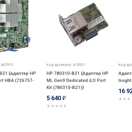
 467913
Код артикула: 419551
Код арт
B21 {адаптер HP
HP 780310-B21 {Адаптер HP
Адапт
rt HBA (726757-
ML Gen9 Dedicated iLO Port
Insght
Kit (780310-B21)}
16 9
5 640
₽