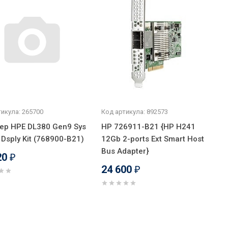
икула: 265700
Код артикула: 892573
ер HPE DL380 Gen9 Sys
HP 726911-B21 {HP H241
 Dsply Kit (768900-B21)
12Gb 2-ports Ext Smart Host
Bus Adapter}
20
₽
24 600
₽