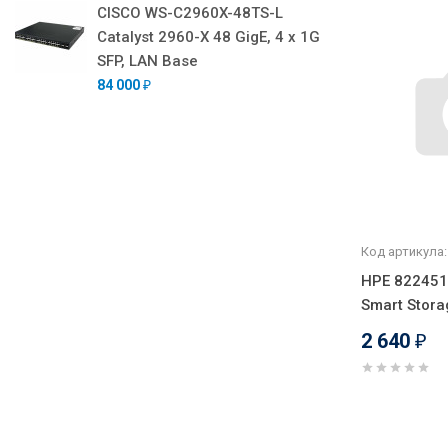
CISCO WS-C2960X-48TS-L
Catalyst 2960-X 48 GigE, 4 x 1G
SFP, LAN Base
84 000
₽
Код артикула:
HPE 822451
Smart Stora
2 640
₽