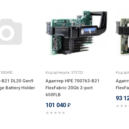
 500492
Код артикула: 573722
Код арт
-B21 DL20 Gen9
Адаптер HPE 700763-B21
Адапт
ge Battery Holder
FlexFabric 20Gb 2-port
FlexF
650FLB
93 1
101 040
₽