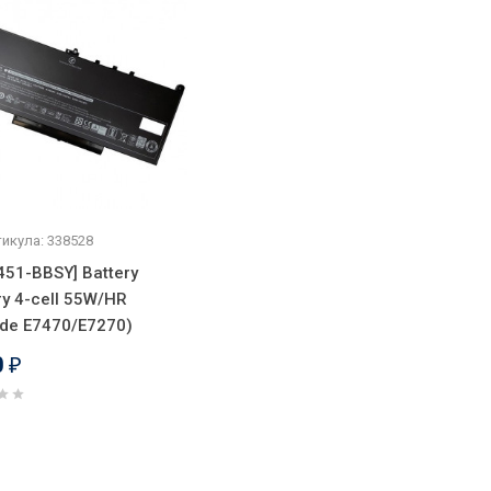
икула: 338528
451-BBSY] Battery
ry 4-cell 55W/HR
ude E7470/E7270)
0
₽