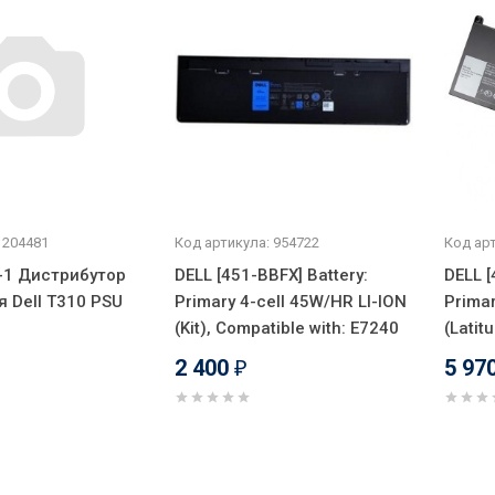
 204481
Код артикула: 954722
Код арт
3-1 Дистрибутор
DELL [451-BBFX] Battery:
DELL [
я Dell T310 PSU
Primary 4-cell 45W/HR LI-ION
Prima
(Kit), Compatible with: E7240
(Latit
2 400
5 97
₽