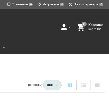
Сравнение
Избранное
Просмотренное
0
0
0
Корзина
всего
0
₽
и
Показать:
Все