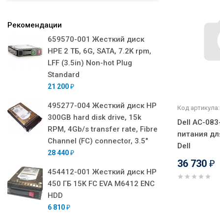
Рекомендации
659570-001 Жесткий диск
HPE 2 ТБ, 6G, SATA, 7.2K rpm,
LFF (3.5in) Non-hot Plug
Standard
21 200
₽
495277-004 Жесткий диск HP
Код артикула:
300GB hard disk drive, 15k
Dell AC-08
RPM, 4Gb/s transfer rate, Fibre
питания дл
Channel (FC) connector, 3.5"
Dell
28 440
₽
36 730
₽
454412-001 Жесткий диск HP
450 ГБ 15K FC EVA M6412 ENC
HDD
6 810
₽