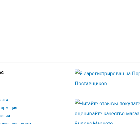
ас
рата
формация
пании
иденциальности