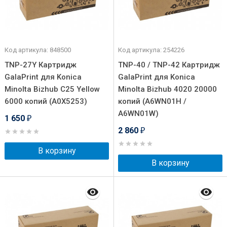
Код артикула: 848500
Код артикула: 254226
TNP-27Y Картридж
TNP-40 / TNP-42 Картридж
GalaPrint для Konica
GalaPrint для Konica
Minolta Bizhub C25 Yellow
Minolta Bizhub 4020 20000
6000 копий (A0X5253)
копий (A6WN01H /
A6WN01W)
1 650
₽
2 860
₽
В корзину
В корзину