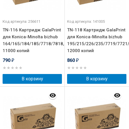
Код артикула: 256611
Код артикула: 141005
TN-116 Картридж GalaPrint
TN-118 Картридж GalaPrint
для Konica-Minolta bizhub
для Konica-Minolta bizhub
164/165/184/185/7718/7818,
195/215/226/235/7719/7721/
11000 копий
12000 копий
790
860
₽
₽
В корзину
В корзину