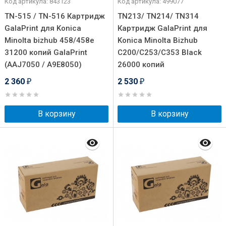
Код артикула: 843123
Код артикула: 499077
TN-515 / TN-516 Картридж
TN213/ TN214/ TN314
GalaPrint для Konica
Картридж GalaPrint для
Minolta bizhub 458/458e
Konica Minolta Bizhub
31200 копий GalaPrint
C200/C253/C353 Black
(AAJ7050 / A9E8050)
26000 копий
2 360
2 530
₽
₽
В корзину
В корзину