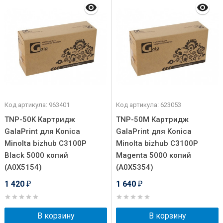
Код артикула: 963401
Код артикула: 623053
TNP-50K Картридж
TNP-50M Картридж
GalaPrint для Konica
GalaPrint для Konica
Minolta bizhub C3100P
Minolta bizhub C3100P
Black 5000 копий
Magenta 5000 копий
(A0X5154)
(A0X5354)
1 420
1 640
₽
₽
В корзину
В корзину