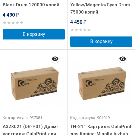
Black Drum 120000 копий
Yellow/Magenta/Cyan Drum
75000 копий
4 490
₽
4 450
₽
В корзину
В корзину
Код артикула: 937381
Код артикула: 904019
A32X021 (DR-P01) Драм-
TN-211 Картридж GalaPrint
картридж GalaPrint для
для Konica-Minolta bizhub