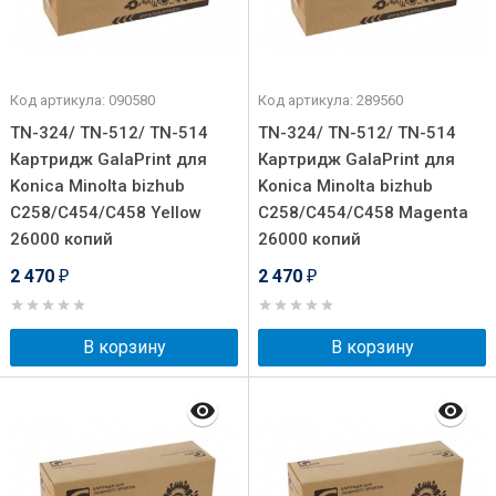
Код артикула: 090580
Код артикула: 289560
TN-324/ TN-512/ TN-514
TN-324/ TN-512/ TN-514
Картридж GalaPrint для
Картридж GalaPrint для
Konica Minolta bizhub
Konica Minolta bizhub
C258/C454/C458 Yellow
C258/C454/C458 Magenta
26000 копий
26000 копий
2 470
2 470
₽
₽
В корзину
В корзину