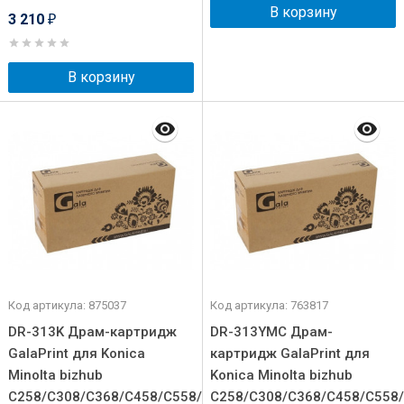
В корзину
3 210
₽
В корзину
Код артикула: 875037
Код артикула: 763817
DR-313K Драм-картридж
DR-313YMC Драм-
GalaPrint для Konica
картридж GalaPrint для
Minolta bizhub
Konica Minolta bizhub
C258/C308/C368/C458/C558/C658
C258/C308/C368/C458/C558