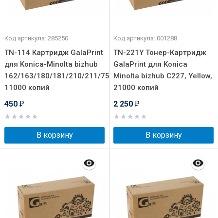
Код артикула: 285250
Код артикула: 001288
TN-114 Картридж GalaPrint
TN-221Y Тонер-Картридж
для Konica-Minolta bizhub
GalaPrint для Konica
162/163/180/181/210/211/7521/7621/7622/Di/152/182/183
Minolta bizhub C227, Yellow,
11000 копий
21000 копий
450
2 250
₽
₽
В корзину
В корзину