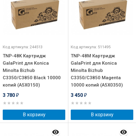
Код артикула: 244513
Код артикула: 511495
TNP-48K Картридж
TNP-48M Картридж
GalaPrint для Konica
GalaPrint для Konica
Minolta Bizhub
Minolta Bizhub
C3350/C3850 Black 10000
C3350/C3850 Magenta
копий (A5X0150)
10000 копий (A5X0350)
3 780
3 450
₽
₽
В корзину
В корзину