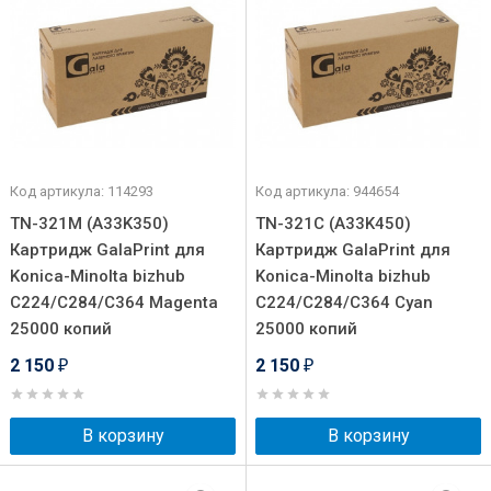
Код артикула: 114293
Код артикула: 944654
TN-321M (A33K350)
TN-321C (A33K450)
Картридж GalaPrint для
Картридж GalaPrint для
Konica-Minolta bizhub
Konica-Minolta bizhub
C224/C284/C364 Magenta
C224/C284/C364 Cyan
25000 копий
25000 копий
2 150
2 150
₽
₽
В корзину
В корзину