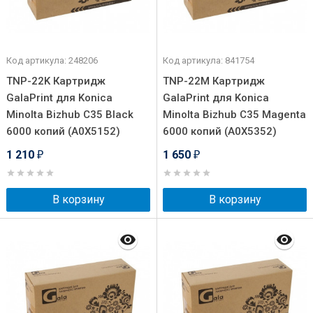
Код артикула: 248206
Код артикула: 841754
TNP-22K Картридж
TNP-22M Картридж
GalaPrint для Konica
GalaPrint для Konica
Minolta Bizhub C35 Black
Minolta Bizhub C35 Magenta
6000 копий (A0X5152)
6000 копий (A0X5352)
1 210
1 650
₽
₽
В корзину
В корзину