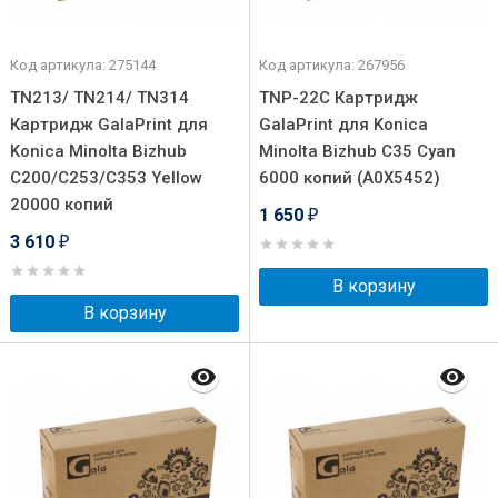
Код артикула: 275144
Код артикула: 267956
TN213/ TN214/ TN314
TNP-22C Картридж
Картридж GalaPrint для
GalaPrint для Konica
Konica Minolta Bizhub
Minolta Bizhub C35 Cyan
C200/C253/C353 Yellow
6000 копий (A0X5452)
20000 копий
1 650
₽
3 610
₽
В корзину
В корзину