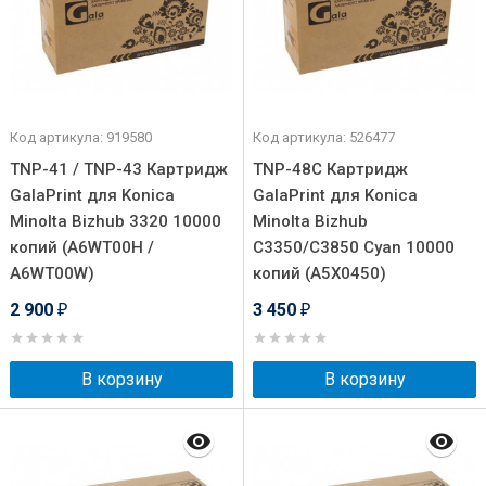
Код артикула: 919580
Код артикула: 526477
TNP-41 / TNP-43 Картридж
TNP-48C Картридж
GalaPrint для Konica
GalaPrint для Konica
Minolta Bizhub 3320 10000
Minolta Bizhub
копий (A6WT00H /
C3350/C3850 Cyan 10000
A6WT00W)
копий (A5X0450)
2 900
3 450
₽
₽
В корзину
В корзину