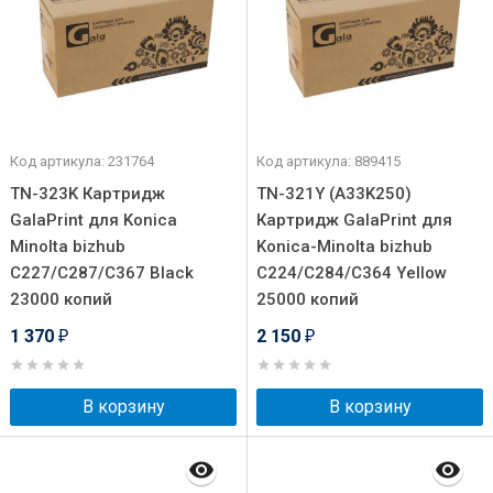
Код артикула: 231764
Код артикула: 889415
TN-323K Картридж
TN-321Y (A33K250)
GalaPrint для Konica
Картридж GalaPrint для
Minolta bizhub
Konica-Minolta bizhub
C227/C287/C367 Black
C224/C284/C364 Yellow
23000 копий
25000 копий
1 370
2 150
₽
₽
В корзину
В корзину