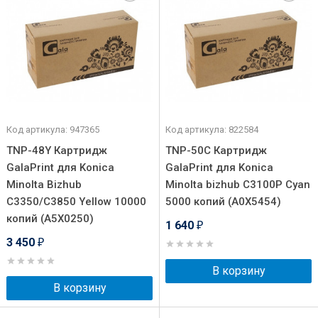
Код артикула: 947365
Код артикула: 822584
TNP-48Y Картридж
TNP-50C Картридж
GalaPrint для Konica
GalaPrint для Konica
Minolta Bizhub
Minolta bizhub C3100P Cyan
C3350/C3850 Yellow 10000
5000 копий (A0X5454)
копий (A5X0250)
1 640
₽
3 450
₽
В корзину
В корзину