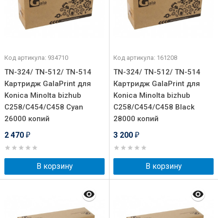
Код артикула: 934710
Код артикула: 161208
TN-324/ TN-512/ TN-514
TN-324/ TN-512/ TN-514
Картридж GalaPrint для
Картридж GalaPrint для
Konica Minolta bizhub
Konica Minolta bizhub
C258/C454/C458 Cyan
C258/C454/C458 Black
26000 копий
28000 копий
2 470
3 200
₽
₽
В корзину
В корзину