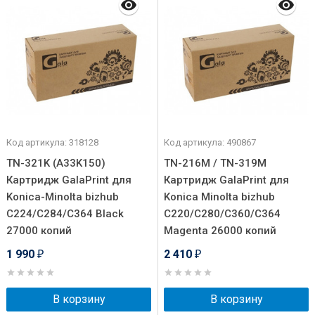
Код артикула: 318128
Код артикула: 490867
TN-321K (A33K150)
TN-216M / TN-319M
Картридж GalaPrint для
Картридж GalaPrint для
Konica-Minolta bizhub
Konica Minolta bizhub
C224/C284/C364 Black
C220/C280/C360/C364
27000 копий
Magenta 26000 копий
1 990
2 410
₽
₽
В корзину
В корзину