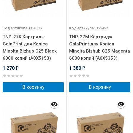
Код артикула: 684086
Код артикула: 066497
TNP-27K Картридж
TNP-27M Картридж
GalaPrint для Konica
GalaPrint для Konica
Minolta Bizhub C25 Black
Minolta Bizhub C25 Magenta
6000 копий (A0X5153)
6000 копий (A0X5353)
1 270
1 380
₽
₽
В корзину
В корзину