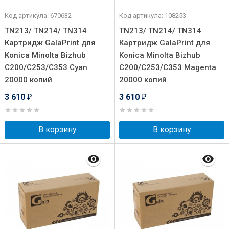
Код артикула: 670632
Код артикула: 108253
TN213/ TN214/ TN314
TN213/ TN214/ TN314
Картридж GalaPrint для
Картридж GalaPrint для
Konica Minolta Bizhub
Konica Minolta Bizhub
C200/C253/C353 Cyan
C200/C253/C353 Magenta
20000 копий
20000 копий
3 610
3 610
₽
₽
В корзину
В корзину