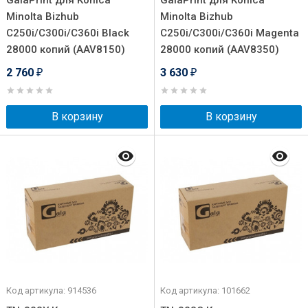
GalaPrint для Konica
GalaPrint для Konica
Minolta Bizhub
Minolta Bizhub
C250i/C300i/C360i Black
C250i/C300i/C360i Magenta
28000 копий (AAV8150)
28000 копий (AAV8350)
2 760
3 630
₽
₽
В корзину
В корзину
Код артикула: 914536
Код артикула: 101662