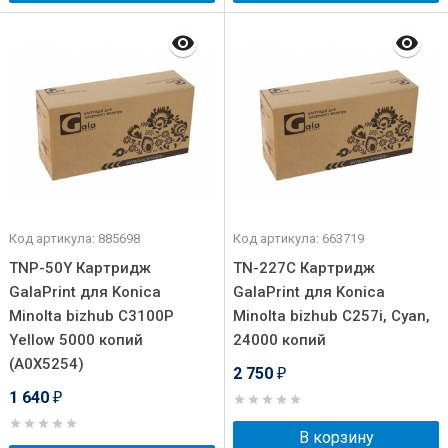
Код артикула: 885698
Код артикула: 663719
TNP-50Y Картридж
TN-227C Картридж
GalaPrint для Konica
GalaPrint для Konica
Minolta bizhub C3100P
Minolta bizhub C257i, Cyan,
Yellow 5000 копий
24000 копий
(A0X5254)
2 750
₽
1 640
₽
В корзину