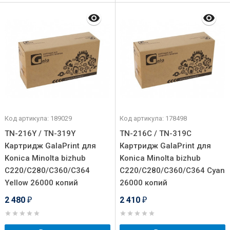
Код артикула: 189029
Код артикула: 178498
TN-216Y / TN-319Y
TN-216C / TN-319C
Картридж GalaPrint для
Картридж GalaPrint для
Konica Minolta bizhub
Konica Minolta bizhub
C220/C280/C360/C364
C220/C280/C360/C364 Cyan
Yellow 26000 копий
26000 копий
2 480
2 410
₽
₽