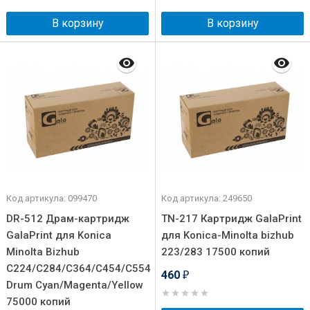
В корзину
В корзину
Код артикула: 099470
Код артикула: 249650
DR-512 Драм-картридж
TN-217 Картридж GalaPrint
GalaPrint для Konica
для Konica-Minolta bizhub
Minolta Bizhub
223/283 17500 копий
C224/C284/C364/C454/C554
460
₽
Drum Cyan/Magenta/Yellow
75000 копий