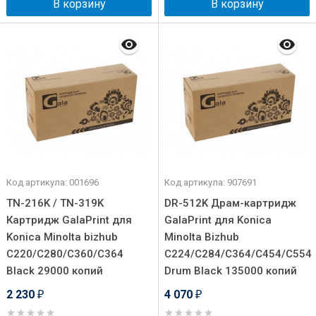
В корзину
В корзину
Код артикула: 001696
Код артикула: 907691
TN-216K / TN-319K
DR-512K Драм-картридж
Картридж GalaPrint для
GalaPrint для Konica
Konica Minolta bizhub
Minolta Bizhub
C220/C280/C360/C364
C224/C284/C364/C454/C554
Black 29000 копий
Drum Black 135000 копий
2 230
4 070
₽
₽