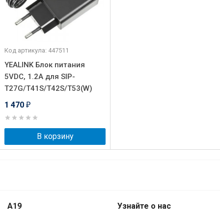
Код артикула: 447511
YEALINK Блок питания
5VDC, 1.2A для SIP-
T27G/T41S/T42S/T53(W)
1 470
₽
В корзину
A19
Узнайте о нас