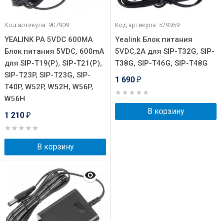
Код артикула: 907909
Код артикула: 529959
YEALINK PA 5VDC 600MA
Yealink Блок питания
Блок питания 5VDC, 600mA
5VDC,2A для SIP-T32G, SIP-
для SIP-T19(P), SIP-T21(P),
T38G, SIP-T46G, SIP-T48G
SIP-T23P, SIP-T23G, SIP-
1 690
₽
T40P, W52P, W52H, W56P,
W56H
В корзину
1 210
₽
В корзину