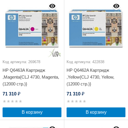
Код артикула: 269678
Код артикула: 422838
HP Q6463A Картридж
HP Q6462A Картридж
,Magenta{CLJ 4730, Magenta,
,Yellow{CLJ 4730, Yellow,
(12000 стр.)}
(12000 стр.)}
71 310
71 310
₽
₽
В корзину
В корзину