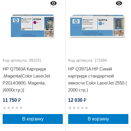
Код артикула: 092231
Код артикула: 171684
HP Q7583A Картридж
HP Q3971A HP Синий
,Magenta{Color LaserJet
картридж стандартной
P2014/3800, Magenta,
емкости Color LaserJet 2550 (
(6000стр.)}
2000 стр.)
11 750
12 030
₽
₽
В корзину
В корзину