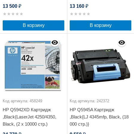
13 500
13 160
₽
₽
В корзину
В корзину
Код артикула: 458249
Код артикула: 242372
HP Q5942XD Картридж
HP Q5945A Картридж
,Black{LaserJet 4250/4350,
,Black{LJ 4345mfp, Black, (18
Black, (2 x 10000 стр.)
000 стр.)}