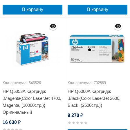
В корзину
В корзину
Код артикула: 546526
Код артикула: 702889
HP Q5953A Картридж
HP Q6000A Картридж
,Magenta{Color LaserJet 4700,
,Black{Color LaserJet 2600,
Magenta, (10000стр.)}
Black, (2500стр.)}
Оригинальный
9 270
₽
16 630
₽