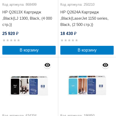
Код артикула: 868499
Код артикула: 250210
HP Q2613X Картридж
HP Q2624A Картридж
,Black{LJ 1300, Black, (4 000
,Black{LaserJet 1150 series,
стр.)}
Black, (2 500 стр.)}
25 920
18 430
₽
₽
В корзину
В корзину
Код артикула: 634204
Код артикула: 186850