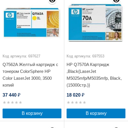
Код артикула: 697627
Код артикула: 697553
Q7562A Желтый картридж с
HP Q7570A Картридж
тонером ColorSphere HP
,Black{LaserJet
Color LaserJet 3000, 3500
M5025mfp/M5035mfp, Black,
копий
(15000стр.)}
37 440
18 020
₽
₽
В корзину
В корзину