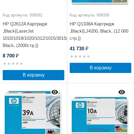
Код артикула: 058582
Код артикула: 609336
HP Q2612A Картридж
HP Q1338A Картридж
,Black{LaserJet
,Black{LJ4200, Black, (12 000
1010/1018/1020/1012/1015/3015/3020/3030,
стр.)}
Black, (2000стр.)}
41 730
₽
8 700
₽
В корзину
В корзину