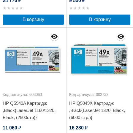
24 770
9 550
₽
₽
В корзину
В корзину
Код артикула: 603063
Код артикула: 002732
HP Q5949A Картридж
HP Q5949X Картридж
,Black{LaserJet 1160/1320,
,Black{LaserJet 1320, Black,
Black, (2500стр)}
(6000 стр.)}
11 060
16 280
₽
₽