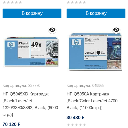
В корзину
В корзину
Код артикула: 237770
Код артикула: 049968
HP Q5949XD Картридж
HP Q5950A Картридж
,Black{LaserJet
,Black{Color LaserJet 4700,
1320/3390/3392, Black, (6000
Black, (11000стр.)}
стр.)}
30 430
₽
70 120
₽