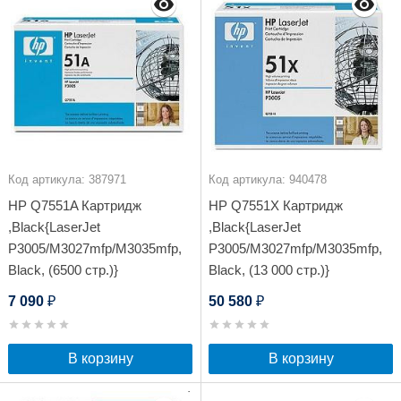
Код артикула: 387971
Код артикула: 940478
HP Q7551A Картридж
HP Q7551X Картридж
,Black{LaserJet
,Black{LaserJet
P3005/M3027mfp/M3035mfp,
P3005/M3027mfp/M3035mfp,
Black, (6500 стр.)}
Black, (13 000 стр.)}
7 090
50 580
₽
₽
В корзину
В корзину