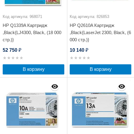
Код артикула: 968071
Код артикула: 826853
HP Q1339A Картридж
HP Q2610A Картридж
,Black{LJ4300, Black, (18 000
,Black{LaserJet 2300, Black, (6
стр.)}
000 стр.)}
52 750
10 140
₽
₽
В корзину
В корзину