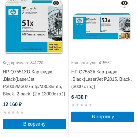
Код артикула: 841720
Код артикула: 415552
HP Q7551XD Картридж
HP Q7553A Картридж
,Black{LaserJet
,Black{LaserJet P2015, Black,
P3005/M3027mfp/M3035mfp,
(3000 стр.)}
Black, 2-pack, (2 x 13000стр.)}
6 430
₽
12 160
₽
В корзину
В корзину