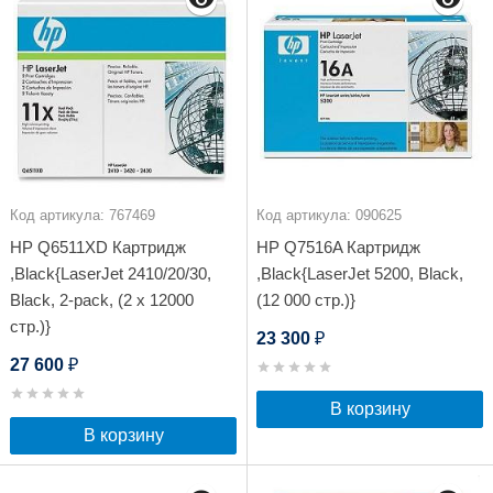
Код артикула: 767469
Код артикула: 090625
HP Q6511XD Картридж
HP Q7516A Картридж
,Black{LaserJet 2410/20/30,
,Black{LaserJet 5200, Black,
Black, 2-pack, (2 x 12000
(12 000 стр.)}
стр.)}
23 300
₽
27 600
₽
В корзину
В корзину