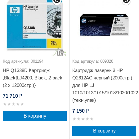
Код артикула: 001194
Код артикула: 809328
HP Q1338D Картридж
Картридж лазерный HP
,Black{LJ4200, Black, 2-pack,
Q2612AC черный (2000стр.)
(2 x 12000стр.)}
для HP LJ
1010/1012/1015/1018/1020/1022
71 710
₽
(техн.упак)
7 150
₽
В корзину
В корзину