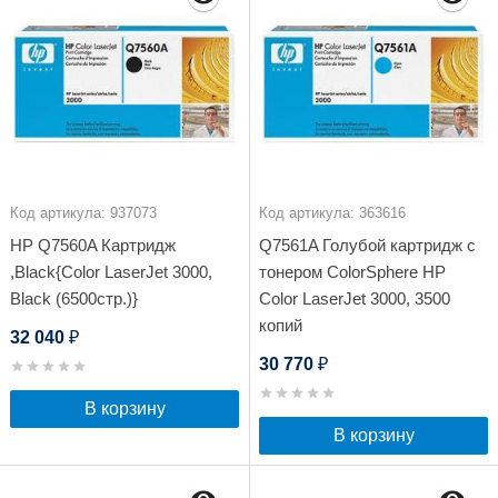
Код артикула: 937073
Код артикула: 363616
HP Q7560A Картридж
Q7561A Голубой картридж с
,Black{Color LaserJet 3000,
тонером ColorSphere HP
Black (6500стр.)}
Color LaserJet 3000, 3500
копий
32 040
₽
30 770
₽
В корзину
В корзину