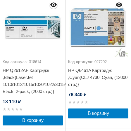
Код артикула: 318614
Код артикула: 027292
HP Q2612AF Картридж
HP Q6461A Картридж
,Black{LaserJet
,Cyan{CLJ 4730, Cyan, (12000
1010/1012/1015/1020/1022/3015/3020/3030,
стр.)}
Black, 2-pack, (2000 стр.)}
78 340
₽
13 110
₽
В корзину
В корзину