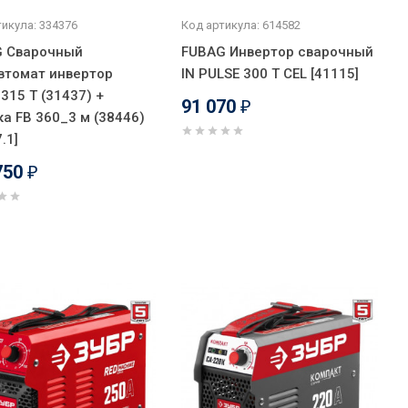
икула: 334376
Код артикула: 614582
 Сварочный
FUBAG Инвертор сварочный
втомат инвертор
IN PULSE 300 T CEL [41115]
315 T (31437) +
91 070
₽
ка FB 360_3 м (38446)
.1]
750
₽