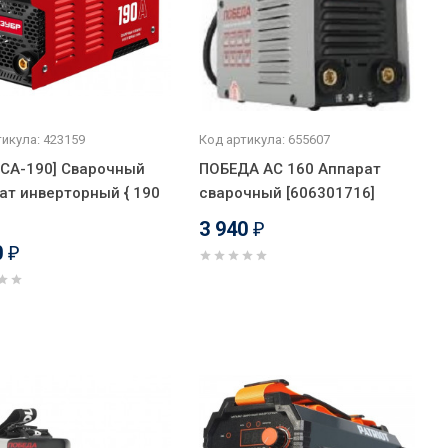
икула: 423159
Код артикула: 655607
[СА-190] Сварочный
ПОБЕДА АС 160 Аппарат
ат инверторный { 190
сварочный [606301716]
3 940
₽
0
₽