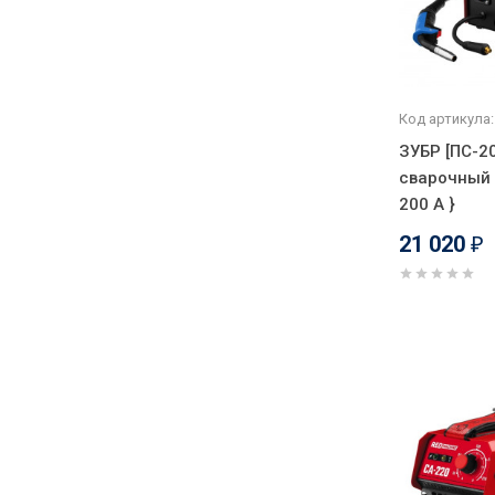
Код артикула:
ЗУБР [ПС-2
сварочный 
200 А }
21 020
₽