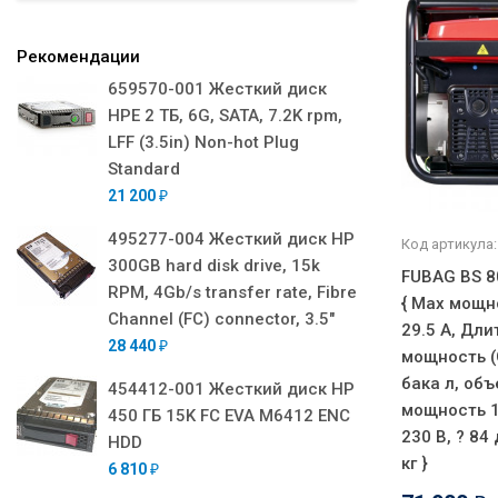
Рекомендации
659570-001 Жесткий диск
HPE 2 ТБ, 6G, SATA, 7.2K rpm,
LFF (3.5in) Non-hot Plug
Standard
21 200
₽
495277-004 Жесткий диск HP
Код артикула:
300GB hard disk drive, 15k
FUBAG BS 80
RPM, 4Gb/s transfer rate, Fibre
{ Мах мощно
Channel (FC) connector, 3.5"
29.5 А, Дл
28 440
₽
мощность (C
бака л, объ
454412-001 Жесткий диск HP
мощность 10
450 ГБ 15K FC EVA M6412 ENC
230 В, ? 84 
HDD
кг }
6 810
₽