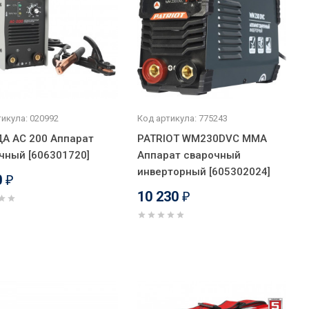
икула: 020992
Код артикула: 775243
А АС 200 Аппарат
PATRIOT WM230DVC MMA
чный [606301720]
Аппарат сварочный
инверторный [605302024]
0
₽
10 230
₽