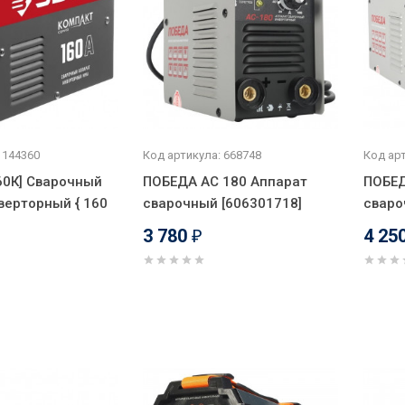
 144360
Код артикула: 668748
Код арт
60К] Сварочный
ПОБЕДА АС 180 Аппарат
ПОБЕД
верторный { 160
сварочный [606301718]
сваро
3 780
4 25
₽