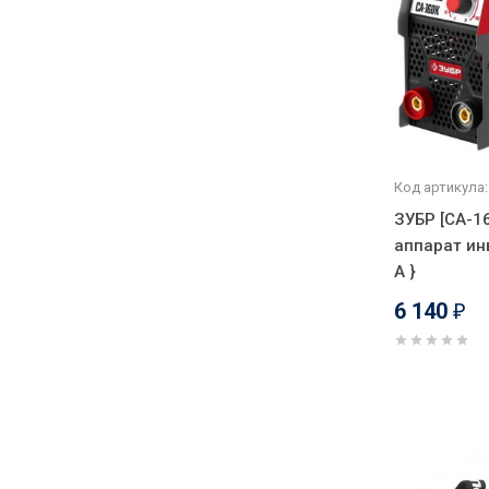
Код артикула:
ЗУБР [СА-1
аппарат ин
А }
6 140
₽