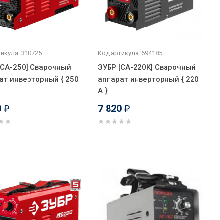
икула: 310725
Код артикула: 694185
[СА-250] Сварочный
ЗУБР [СА-220К] Сварочный
ат инверторный { 250
аппарат инверторный { 220
А }
0
7 820
₽
₽