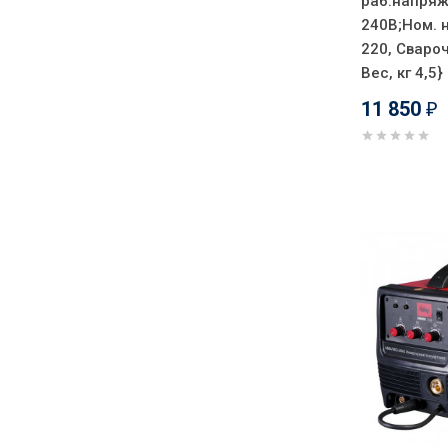
раб.напряж
240В;Ном. 
220, Свароч
Вес, кг 4,5}
11 850
₽