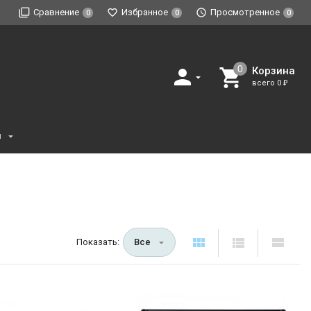
Сравнение
Избранное
Просмотренное
0
0
0
Корзина
всего
0
₽
и
Показать:
Все