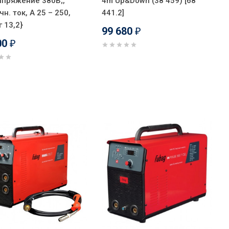
апряжение 380В;,
4m Up&Down (38 459) [68
н. ток, А 25 – 250,
441.2]
г 13,2}
99 680
₽
00
₽