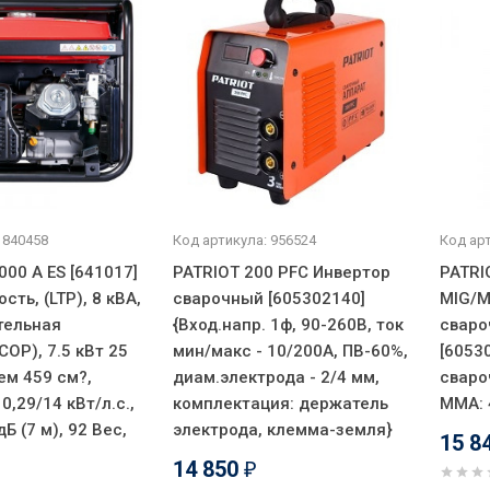
 840458
Код артикула: 956524
Код арт
00 A ES [641017]
PATRIOT 200 PFC Инвертор
PATRI
сть, (LTP), 8 кВА,
сварочный [605302140]
MIG/M
ительная
{Вход.напр. 1ф, 90-260В, ток
сваро
OP), 7.5 кВт 25
мин/макс - 10/200А, ПВ-60%,
[60530
ем 459 см?,
диам.электрода - 2/4 мм,
сваро
,29/14 кВт/л.с.,
комплектация: держатель
MMA: 
дБ (7 м), 92 Вес,
электрода, клемма-земля}
15 8
14 850
₽