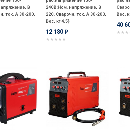
ение 150-
раб.напряжение 150-
раб.н
напряжение, В
240В;Ном. напряжение, В
Свароч
н. ток, А 30-200,
220, Сварочн. ток, А 30-200,
Вес, к
Вес, кг 4,5}
40 6
12 180
₽