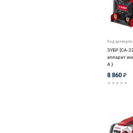
Код артикула:
ЗУБР [СА-2
аппарат ин
А }
8 860
₽