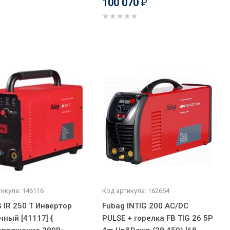
100 070
₽
икула: 146116
Код артикула: 162664
 IR 250 T Инвертор
Fubag INTIG 200 AC/DC
чный [41117] {
PULSE + горелка FB TIG 26 5P