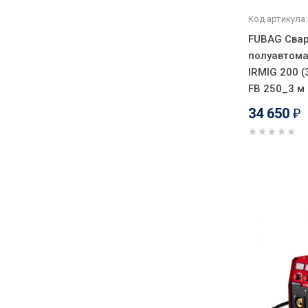
Код артикула:
FUBAG Сва
полуавтома
IRMIG 200 (
FB 250_3 м 
34 650
₽