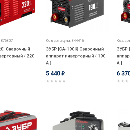
 876307
Код артикула: 344416
Код арт
20] Сварочный
ЗУБР [СА-190К] Сварочный
ЗУБР 
верторный { 220
аппарат инверторный { 190
аппар
А }
А }
5 440
6 37
₽