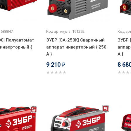
 688847
Код артикула: 191292
Код арт
00] Полуавтомат
ЗУБР [СА-250К] Сварочный
ЗУБР 
инверторный {
аппарат инверторный { 250
аппар
А }
А }
9 210
8 68
₽