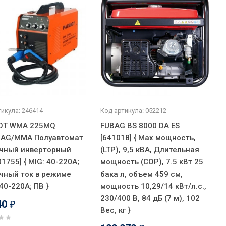
икула: 246414
Код артикула: 052212
OT WMA 225MQ
FUBAG BS 8000 DA ES
AG/MMA Полуавтомат
[641018] { Мах мощность,
чный инверторный
(LTP), 9,5 кВА, Длительная
1755] { MIG: 40-220А;
мощность (COP), 7.5 кВт 25
чный ток в режиме
бака л, объем 459 см,
40-220А; ПВ }
мощность 10,29/14 кВт/л.с.,
230/400 В, 84 дБ (7 м), 102
40
₽
Вес, кг }