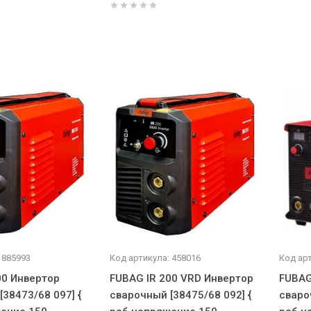
 885993
Код артикула: 458016
Код арт
00 Инвертор
FUBAG IR 200 VRD Инвертор
FUBAG
38473/68 097] {
сварочный [38475/68 092] {
сваро