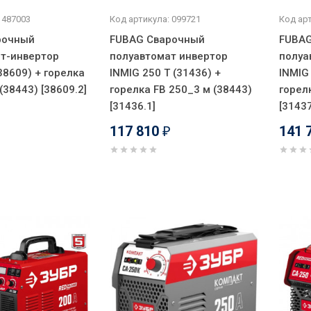
 487003
Код артикула: 099721
Код арт
рочный
FUBAG Сварочный
FUBAG
т-инвертор
полуавтомат инвертор
полуа
38609) + горелка
INMIG 250 T (31436) +
INMIG 
(38443) [38609.2]
горелка FB 250_3 м (38443)
горел
[31436.1]
[31437
117 810
141 
₽