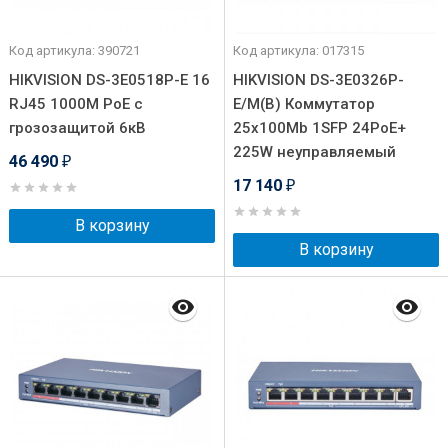
Код артикула: 390721
Код артикула: 017315
HIKVISION DS-3E0518P-E 16
HIKVISION DS-3E0326P-
RJ45 1000M PoE с
E/M(B) Коммутатор
грозозащитой 6кВ
25x100Mb 1SFP 24PoE+
225W неуправляемый
46 490
₽
17 140
₽
В корзину
В корзину