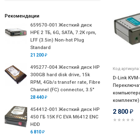
Рекомендации
659570-001 Жесткий диск
HPE 2 ТБ, 6G, SATA, 7.2K rpm,
LFF (3.5in) Non-hot Plug
Standard
21 200
₽
495277-004 Жесткий диск HP
Код артикула:
300GB hard disk drive, 15k
D-Link KVM
RPM, 4Gb/s transfer rate, Fibre
Переключат
Channel (FC) connector, 3.5"
компьютера
28 440
₽
комплекте)
454412-001 Жесткий диск HP
2 800
₽
450 ГБ 15K FC EVA M6412 ENC
HDD
6 810
₽