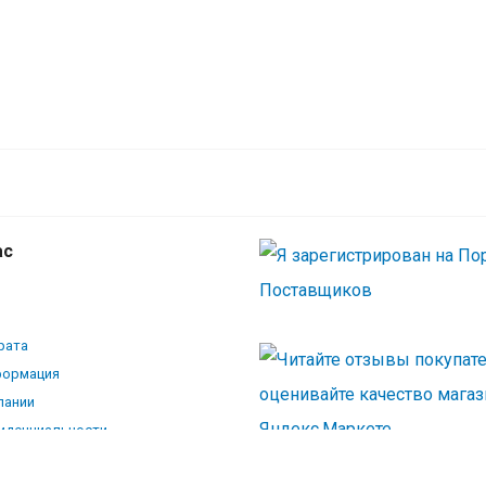
ас
рата
формация
пании
иденциальности