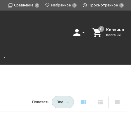
Сравнение
Избранное
Просмотренное
0
0
0
Корзина
всего
0
₽
и
Показать:
Все