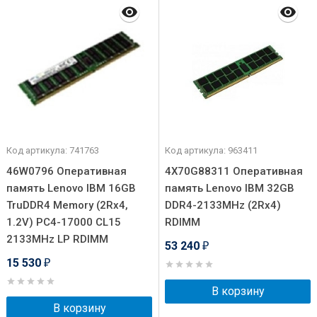
Код артикула: 741763
Код артикула: 963411
46W0796 Оперативная
4X70G88311 Оперативная
память Lenovo IBM 16GB
память Lenovo IBM 32GB
TruDDR4 Memory (2Rx4,
DDR4-2133MHz (2Rx4)
1.2V) PC4-17000 CL15
RDIMM
2133MHz LP RDIMM
53 240
₽
15 530
₽
В корзину
В корзину