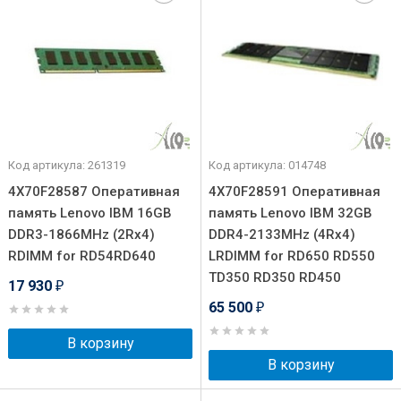
Код артикула: 261319
Код артикула: 014748
4X70F28587 Оперативная
4X70F28591 Оперативная
память Lenovo IBM 16GB
память Lenovo IBM 32GB
DDR3-1866MHz (2Rx4)
DDR4-2133MHz (4Rx4)
RDIMM for RD54RD640
LRDIMM for RD650 RD550
TD350 RD350 RD450
17 930
₽
65 500
₽
В корзину
В корзину