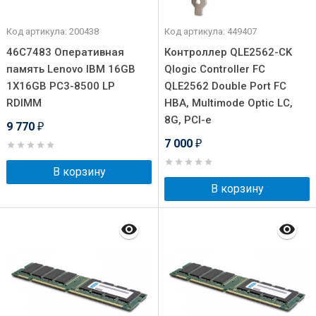
Код артикула: 200438
Код артикула: 449407
46C7483 Оперативная
Контроллер QLE2562-CK
память Lenovo IBM 16GB
Qlogic Controller FC
1X16GB PC3-8500 LP
QLE2562 Double Port FC
RDIMM
HBA, Multimode Optic LC,
8G, PCI-e
9 770
₽
7 000
₽
В корзину
В корзину