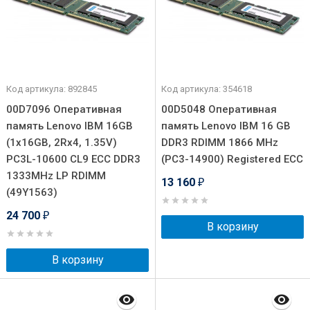
Код артикула: 892845
Код артикула: 354618
00D7096 Оперативная
00D5048 Оперативная
память Lenovo IBM 16GB
память Lenovo IBM 16 GB
(1x16GB, 2Rx4, 1.35V)
DDR3 RDIMM 1866 MHz
PC3L-10600 CL9 ECC DDR3
(PC3-14900) Registered ECC
1333MHz LP RDIMM
13 160
₽
(49Y1563)
24 700
₽
В корзину
В корзину