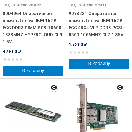
Код артикула: 263055
Код артикула: 529000
00D4964 Оперативная
90Y3221 Оперативная
память Lenovo IBM 16GB
память Lenovo IBM 16GB
ECC DDR3 DIMM PC3-10600
ECC 4RX4 VLP DDR3 PC3L-
1333MHZ HYPERCLOUD CL9
8500 1066MHZ CL7 1.35V
1.5V
15 360
₽
42 500
₽
В корзину
В корзину