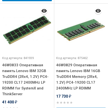
Код артикула: 841939
Код артикула: 875462
46W0833 Оперативная
46W0829 Оперативная
память Lenovo IBM 32GB
память Lenovo IBM 16GB
TruDDR4 (2Rx4, 1.2V) PC4-
TruDDR4 Memory (2Rx4,
19200 CL17 2400MHz LP
1.2V) PC4-19200 CL17
RDIMM for SystemX and
2400MHz LP RDIMM
ThinkServer
17 730
₽
41 400
₽