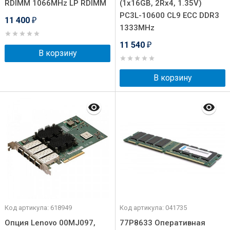
RDIMM 1066MHz LP RDIMM
(1x16GB, 2Rx4, 1.35V)
PC3L-10600 CL9 ECC DDR3
11 400
₽
1333MHz
11 540
₽
В корзину
В корзину
Код артикула: 618949
Код артикула: 041735
Опция Lenovo 00MJ097,
77P8633 Оперативная