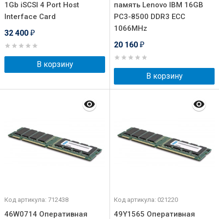
1Gb iSCSI 4 Port Host
память Lenovo IBM 16GB
Interface Card
PC3-8500 DDR3 ECC
1066MHz
32 400
₽
20 160
₽
В корзину
В корзину
Код артикула: 712438
Код артикула: 021220
46W0714 Оперативная
49Y1565 Оперативная