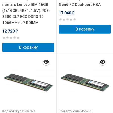
память Lenovo IBM 16GB
Gen6 FC Dual-port HBA
(1x16GB, 4Rx4, 1.5V) PC3-
17 040
₽
8500 CL7 ECC DDR3 10
1066MHz LP RDIMM
В корзину
12 720
₽
В корзину
Код артикула: 946321
Код артикула: 455751