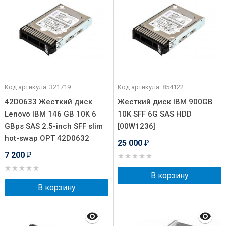
Код артикула: 321719
Код артикула: 854122
42D0633 Жесткий диск
Жесткий диск IBM 900GB
Lenovo IBM 146 GB 10K 6
10K SFF 6G SAS HDD
GBps SAS 2.5-inch SFF slim
[00W1236]
hot-swap OPT 42D0632
25 000
₽
7 200
₽
В корзину
В корзину