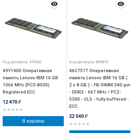
Код артикула: 470642
Код артикула: 885819
49Y1400 Оперативная
46C7577 Оперативная
память Lenovo IBM 16 GB
память Lenovo IBM 16 GB (
1066 MHz (PC3-8500)
2 x 8 GB ) - FB-DIMM 240-pin
Registered ECC
- DDR2 - 667 MHz / PC2-
5300 - CL5 - fully buffered -
12 470
₽
ECC
22 540
₽
В корзину