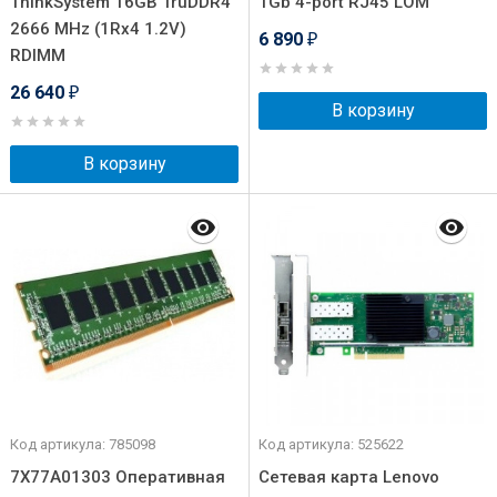
ThinkSystem 16GB TruDDR4
1Gb 4-port RJ45 LOM
2666 MHz (1Rx4 1.2V)
6 890
₽
RDIMM
26 640
₽
В корзину
В корзину
Код артикула: 785098
Код артикула: 525622
7X77A01303 Оперативная
Сетевая карта Lenovo