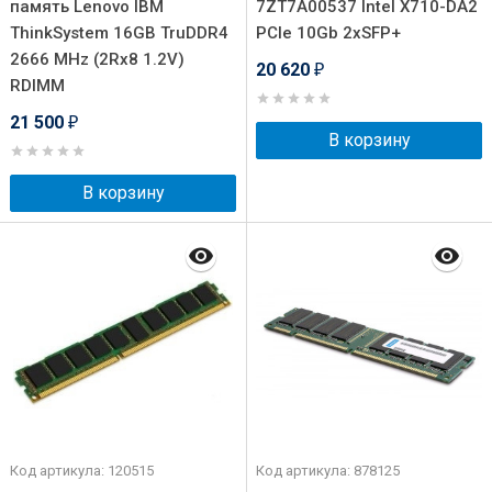
память Lenovo IBM
7ZT7A00537 Intel X710-DA2
ThinkSystem 16GB TruDDR4
PCIe 10Gb 2xSFP+
2666 MHz (2Rx8 1.2V)
20 620
₽
RDIMM
21 500
₽
В корзину
В корзину
Код артикула: 120515
Код артикула: 878125