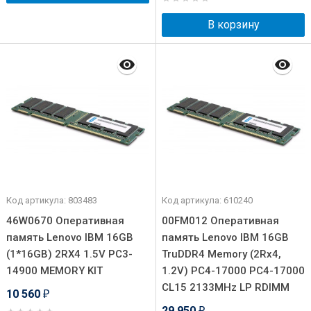
В корзину
Код артикула: 803483
Код артикула: 610240
46W0670 Оперативная
00FM012 Оперативная
память Lenovo IBM 16GB
память Lenovo IBM 16GB
(1*16GB) 2RX4 1.5V PC3-
TruDDR4 Memory (2Rx4,
14900 MEMORY KIT
1.2V) PC4-17000 PC4-17000
CL15 2133MHz LP RDIMM
10 560
₽
29 950
₽