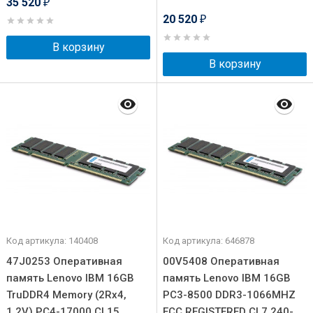
35 520
₽
20 520
₽
В корзину
В корзину
Код артикула: 140408
Код артикула: 646878
47J0253 Оперативная
00V5408 Оперативная
память Lenovo IBM 16GB
память Lenovo IBM 16GB
TruDDR4 Memory (2Rx4,
PC3-8500 DDR3-1066MHZ
1.2V) PC4-17000 CL15
ECC REGISTERED CL7 240-