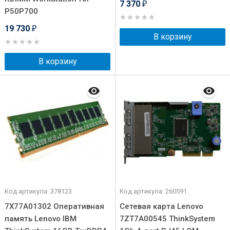
7 370
₽
P50P700
19 730
₽
В корзину
В корзину
Код артикула: 378123
Код артикула: 260591
7X77A01302 Оперативная
Сетевая карта Lenovo
память Lenovo IBM
7ZT7A00545 ThinkSystem