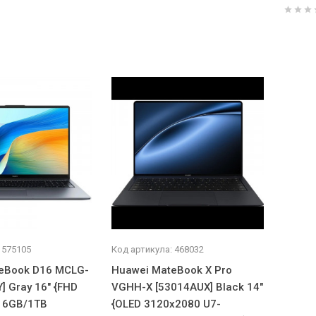
 575105
Код артикула: 468032
eBook D16 MCLG-
Huawei MateBook X Pro
] Gray 16" {FHD
VGHH-X [53014AUX] Black 14"
16GB/1TB
{OLED 3120x2080 U7-