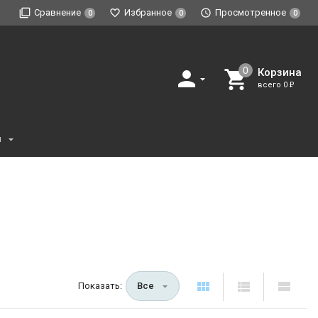
Сравнение
Избранное
Просмотренное
0
0
0
Корзина
всего
0
₽
и
Показать:
Все