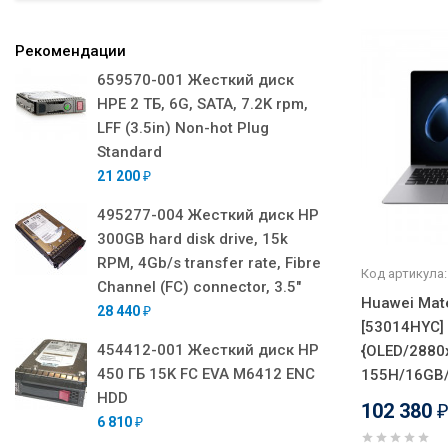
Рекомендации
659570-001 Жесткий диск
HPE 2 ТБ, 6G, SATA, 7.2K rpm,
LFF (3.5in) Non-hot Plug
Standard
21 200
₽
495277-004 Жесткий диск HP
300GB hard disk drive, 15k
RPM, 4Gb/s transfer rate, Fibre
Код артикула:
Channel (FC) connector, 3.5"
Huawei Mat
28 440
₽
[53014HYC] 
454412-001 Жесткий диск HP
{OLED/2880x
450 ГБ 15K FC EVA M6412 ENC
155H/16GB/
HDD
102 380
6 810
₽