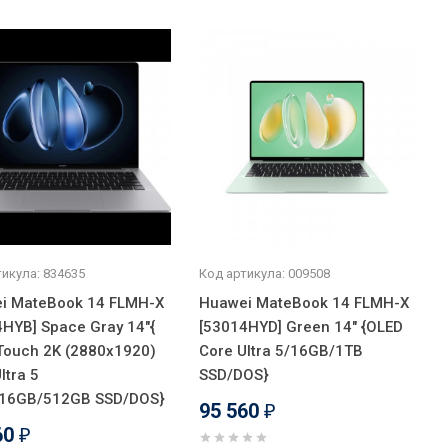
икула: 834635
Код артикула: 009508
i MateBook 14 FLMH-X
Huawei MateBook 14 FLMH-X
4HYB] Space Gray 14"{
[53014HYD] Green 14" {OLED
Touch 2K (2880x1920)
Core Ultra 5/16GB/1TB
ltra 5
SSD/DOS}
16GB/512GB SSD/DOS}
95 560
₽
60
₽