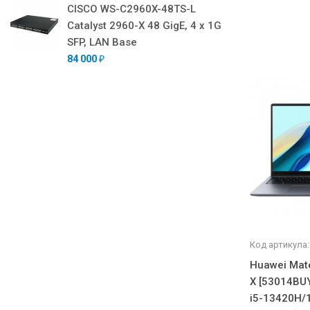
CISCO WS-C2960X-48TS-L
Catalyst 2960-X 48 GigE, 4 x 1G
SFP, LAN Base
84 000
₽
Код артикула:
Huawei Mat
X [53014BUY
i5-13420H/