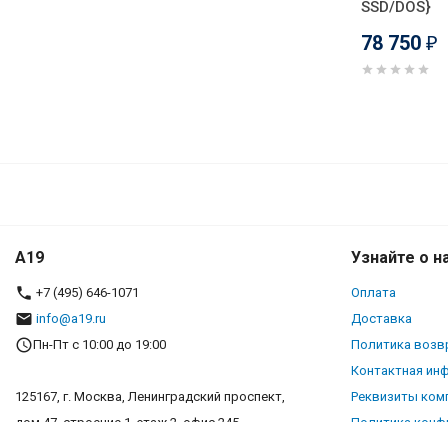
SSD/DOS}
78 750
₽
A19
Узнайте о н
+7 (495) 646-1071
Оплата
info@a19.ru
Доставка
Пн-Пт с 10:00 до 19:00
Политика возв
Контактная ин
125167, г. Москва, Ленинградский проспект,
Реквизиты ком
дом 47, строение 1, этаж 2, офис 245
Политика конф