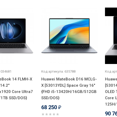
 034681
Код артикула: 635788
Код арт
eBook 14 FLMH-X
Huawei MateBook D16 MCLG-
Huawe
14.2"
X [53013YDL] Space Gray 16"
[5301
1920 Core Ultra7
{FHD i5-13420H/16GB/512GB
OLED 
1TB SSD/DOS}
SSD/DOS}
Core U
125H/
68 250
₽
₽
90 7