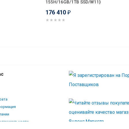
155H/16GB/1TB SSD/W11}
176 410
₽
ас
рата
формация
пании
иденциальности