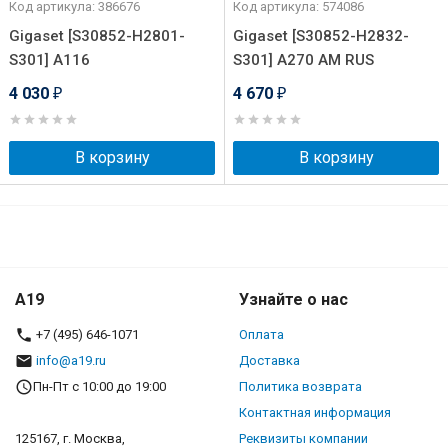
Код артикула: 386676
Код артикула: 574086
Gigaset [S30852-H2801-
Gigaset [S30852-H2832-
S301] A116
S301] A270 AM RUS
4 030
4 670
₽
₽
В корзину
В корзину
A19
Узнайте о нас
+7 (495) 646-1071
Оплата
info@a19.ru
Доставка
Пн-Пт с 10:00 до 19:00
Политика возврата
Контактная информация
125167, г. Москва,
Реквизиты компании