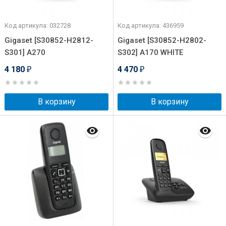
Код артикула: 032728
Код артикула: 436959
Gigaset [S30852-H2812-
Gigaset [S30852-H2802-
S301] A270
S302] A170 WHITE
4 180
4 470
₽
₽
В корзину
В корзину