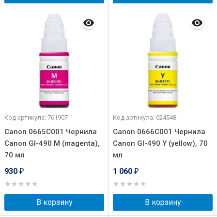
Код артикула: 761907
Код артикула: 024548
Canon 0665C001 Чернила
Canon 0666C001 Чернила
Canon GI-490 M (magenta),
Canon GI-490 Y (yellow), 70
70 мл
мл
930
1 060
₽
₽
В корзину
В корзину