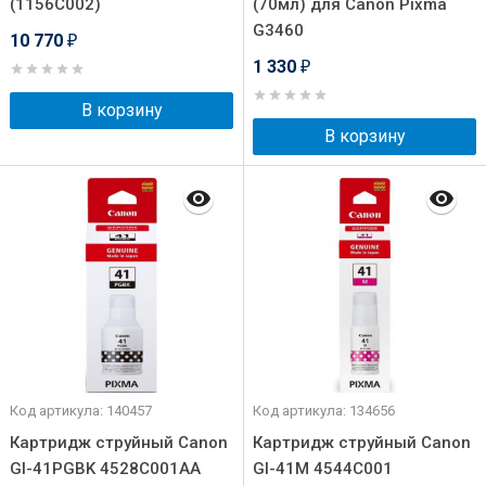
(1156C002)
(70мл) для Canon Pixma
G3460
10 770
₽
1 330
₽
В корзину
В корзину
Код артикула: 140457
Код артикула: 134656
Картридж струйный Canon
Картридж струйный Canon
GI-41PGBK 4528C001AA
GI-41M 4544C001