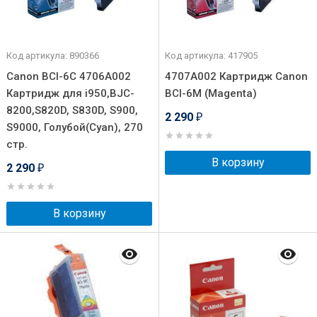
Код артикула: 890366
Код артикула: 417905
Canon BCI-6С 4706A002
4707A002 Картридж Canon
Картридж для i950,BJC-
BCI-6М (Magenta)
8200,S820D, S830D, S900,
2 290
₽
S9000, Голубой(Cyan), 270
стр.
В корзину
2 290
₽
В корзину