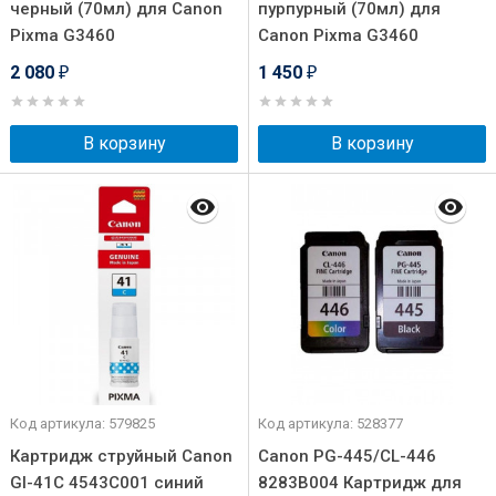
черный (70мл) для Canon
пурпурный (70мл) для
Pixma G3460
Canon Pixma G3460
2 080
1 450
₽
₽
В корзину
В корзину
Код артикула: 579825
Код артикула: 528377
Картридж струйный Canon
Canon PG-445/CL-446
GI-41C 4543C001 синий
8283B004 Картридж для