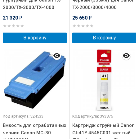
пурпурный для Canon TX-
черный (330мл) для Canon
2000/TX-3000/TX-4000
TX-2000/3000/4000
21 320
25 650
₽
₽
В корзину
В корзину
Код артикула: 324533
Код артикула: 393876
Емкость для отработанных
Картридж струйный Canon
чернил Canon MC-30
GI-41Y 4545C001 желтый