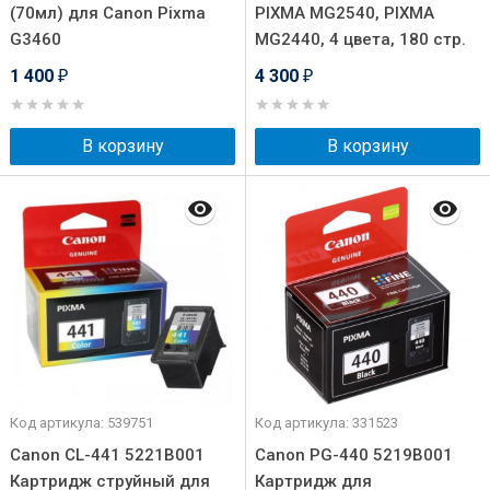
(70мл) для Canon Pixma
PIXMA MG2540, PIXMA
G3460
MG2440, 4 цвета, 180 стр.
1 400
4 300
₽
₽
В корзину
В корзину
Код артикула: 539751
Код артикула: 331523
Canon CL-441 5221B001
Canon PG-440 5219B001
Картридж струйный для
Картридж для