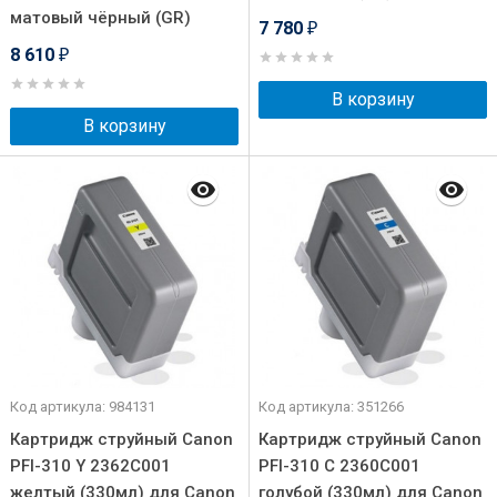
матовый чёрный (GR)
7 780
₽
8 610
₽
В корзину
В корзину
Код артикула: 984131
Код артикула: 351266
Картридж струйный Canon
Картридж струйный Canon
PFI-310 Y 2362C001
PFI-310 C 2360C001
желтый (330мл) для Canon
голубой (330мл) для Canon