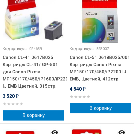
Код артикула: 024639
Код артикула: 853007
Canon CL-41 0617B025
Canon CL-51 0618B025/001
Картридж CL-41/ GP-501
Картридж Canon Pixma
для Canon Pixma
MP150/170/450/iP2200 IJ
MP150/170/450/iP1600/iP2200/iP6210/iP6220
EMB, Цветной, 412стр.
IJ EMB Цветной, 315стр.
4 540
₽
3 520
₽
В корзину
В корзину