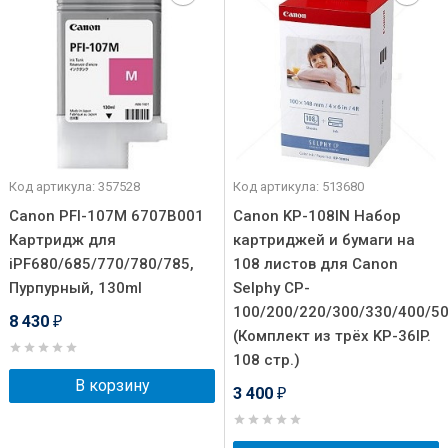
Код артикула: 357528
Код артикула: 513680
Canon PFI-107M 6707B001
Canon KP-108IN Набор
Картридж для
картриджей и бумаги на
iPF680/685/770/780/785,
108 листов для Canon
Пурпурный, 130ml
Selphy CP-
100/200/220/300/330/400/50
8 430
₽
(Комплект из трёх KP-36IP.
108 стр.)
В корзину
3 400
₽