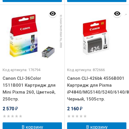
Код артикула: 176794
Код артикула: 872666
Canon CLI-36Color
Canon CLI-426bk 4556B001
1511B001 Картридж для
Картридж для Pixma
Mini Pixma 260, Цветной,
iP4840/MG5140/5240/6140/8
250стр.
Черный, 1505стр.
2 570
2 160
₽
₽
В корзину
В корзину