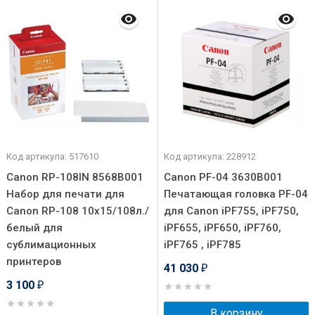
Код артикула: 517610
Код артикула: 228912
Canon RP-108IN 8568B001
Canon PF-04 3630B001
Набор для печати для
Печатающая головка PF-04
Canon RP-108 10x15/108л./
для Canon iPF755, iPF750,
белый для
iPF655, iPF650, iPF760,
сублимационных
iPF765 , iPF785
принтеров
41 030
₽
3 100
₽
В корзину