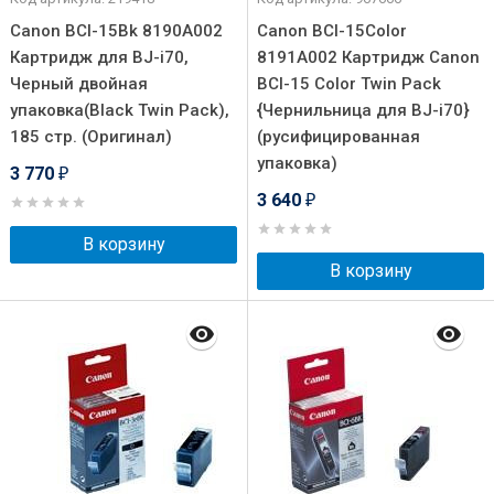
Canon BCI-15Bk 8190A002
Canon BCI-15Color
Картридж для BJ-i70,
8191A002 Картридж Canon
Черный двойная
BCI-15 Color Twin Pack
упаковка(Black Twin Pack),
{Чернильница для BJ-i70}
185 стр. (Оригинал)
(русифицированная
упаковка)
3 770
₽
3 640
₽
В корзину
В корзину