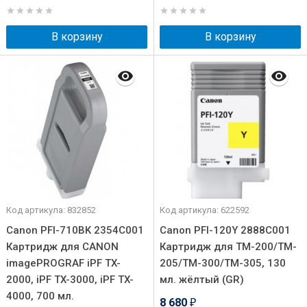
В корзину
В корзину
Код артикула: 832852
Код артикула: 622592
Canon PFI-710BK 2354C001
Canon PFI-120Y 2888C001
Картридж для CANON
Картридж для TM-200/TM-
imagePROGRAF iPF TX-
205/TM-300/TM-305, 130
2000, iPF TX-3000, iPF TX-
мл. жёлтый (GR)
4000, 700 мл.
8 680
₽