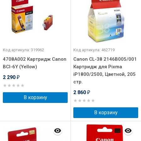
Код артикула: 319962
Код артикула: 462719
4708A002 Картридж Canon
Canon CL-38 2146B005/001
BCI-6Y (Yellow)
Картридж для Pixma
iP1800/2500, Цветной, 205
2 290
₽
стр.
2 860
₽
В корзину
В корзину