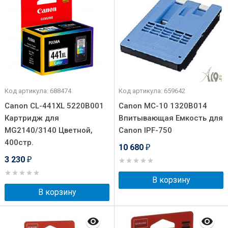
Код артикула: 688474
Код артикула: 659642
Canon CL-441XL 5220B001
Canon МС-10 1320B014
Картридж для
Впитывающая Емкость для
MG2140/3140 Цветной,
Canon IPF-750
400стр.
10 680
₽
3 230
₽
В корзину
В корзину