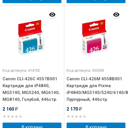
Код артикула: 414702
Код артикула: 055509
Canon CLI-426C 4557B001
Canon CLI-426M 4558B001
Картридж для iP4840,
Картридж для Pixma
MG5140, MG5240, MG6140,
iP4840/MG5140/5240/6140/8
MG8140, Голубой, 446стр.
Пурпурный, 446стр.
2 160
2 170
₽
₽
В корзину
В корзину