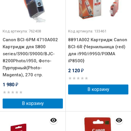
Код артикула: 762408
Код артикула: 133461
Canon BCI-6РМ 4710A002
8891A002 Картридж Canon
Картридж для S800
BCI-6R {Чернильница (red)
series/S900/S9000/BJC-
для i990/i9950/PIXMA
8200Photo/i950, Фото-
iP8500}
Пурпурный(Photo-
2 120
₽
Magenta), 270 стр.
1 980
₽
В корзину
В корзину