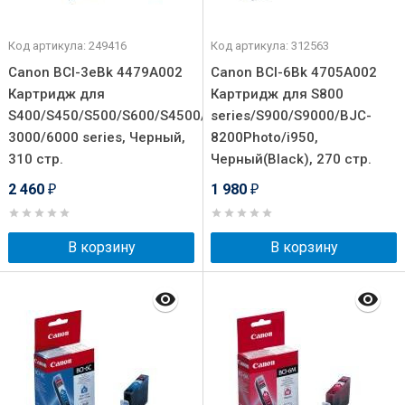
Код артикула: 249416
Код артикула: 312563
Canon BCI-3eBk 4479A002
Canon BCI-6Bk 4705A002
Картридж для
Картридж для S800
S400/S450/S500/S600/S4500/S6300/BJC-
series/S900/S9000/BJC-
3000/6000 series, Черный,
8200Photo/i950,
310 стр.
Черный(Black), 270 стр.
2 460
1 980
₽
₽
В корзину
В корзину