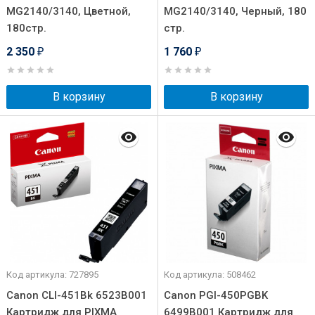
MG2140/3140, Цветной,
MG2140/3140, Черный, 180
180стр.
стр.
2 350
1 760
₽
₽
В корзину
В корзину
Код артикула: 727895
Код артикула: 508462
Canon CLI-451Bk 6523B001
Canon PGI-450PGBK
Картридж для PIXMA
6499B001 Картридж для