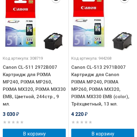
Код артикула: 308719
Код артикула: 944268
Canon CL-511 2972B007
Canon CL-513 2971B007
Картридж для PIXMA
Картридж для Canon
MP240, PIXMA MP260,
PIXMA MP240, PIXMA
PIXMA MX320, PIXMA MX330
MP260, PIXMA MX320,
EMB, Цветной, 244стр., 9
PIXMA MX330 EMB (color),
мл.
Трёхцветный, 13 мл.
3 030
4 220
₽
₽
В корзину
В корзину