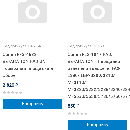
Код артикула: 345354
Код артикула: 181593
Canon FF3-4632
Canon FL2-1047 PAD,
SEPARATION PAD UNIT -
SEPARATION - Площадка
Тормозная площадка в
отделения кассеты FAX-
сборе
L380/ LBP-3200/3210/
MF3110/
2 820
₽
MF3220/3222/3228/3240/324
MF5630/5650/5730/5750/57
В корзину
850
₽
В корзину