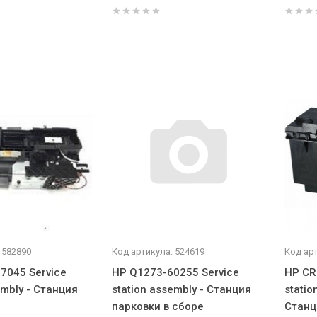
 582890
Код артикула: 524619
Код арт
7045 Service
HP Q1273-60255 Service
HP CR
embly - Станция
station assembly - Станция
statio
парковки в сборе
Станц