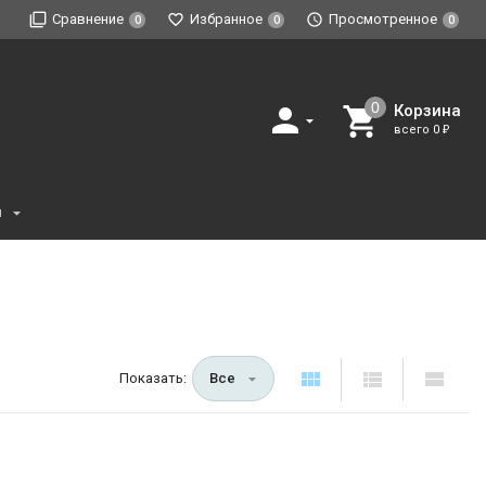
Сравнение
Избранное
Просмотренное
0
0
0
Корзина
всего
0
₽
и
Показать:
Все