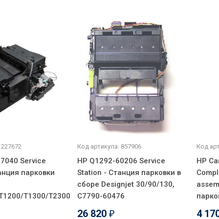
 227672
Код артикула: 857906
Код арт
7040 Service
HP Q1292-60206 Service
HP Ca
танция парковки
Station - Станция парковки в
Comple
сборе Designjet 30/90/130,
assem
T1200/T1300/T2300
C7790-60476
парко
26 820
4 17
₽