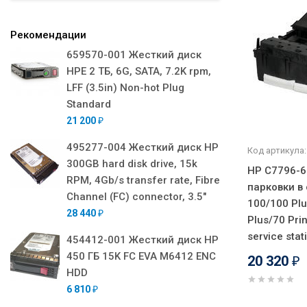
Рекомендации
659570-001 Жесткий диск
HPE 2 ТБ, 6G, SATA, 7.2K rpm,
LFF (3.5in) Non-hot Plug
Standard
21 200
₽
495277-004 Жесткий диск HP
Код артикула:
300GB hard disk drive, 15k
HP C7796-6
RPM, 4Gb/s transfer rate, Fibre
парковки в
Channel (FC) connector, 3.5"
100/100 Pl
28 440
₽
Plus/70 Prin
service sta
454412-001 Жесткий диск HP
450 ГБ 15K FC EVA M6412 ENC
20 320
₽
HDD
6 810
₽