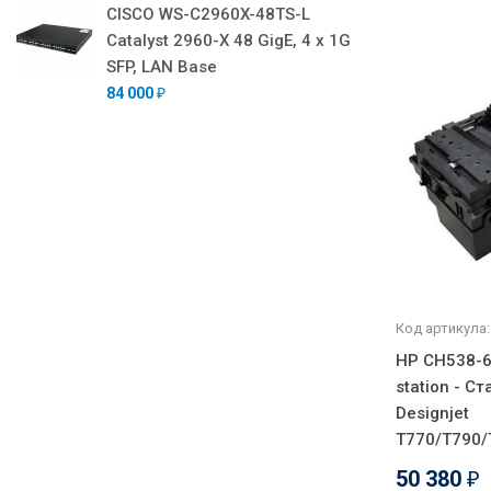
CISCO WS-C2960X-48TS-L
Catalyst 2960-X 48 GigE, 4 x 1G
SFP, LAN Base
84 000
₽
Код артикула:
HP CH538-6
station - С
Designjet
T770/T790/
50 380
₽