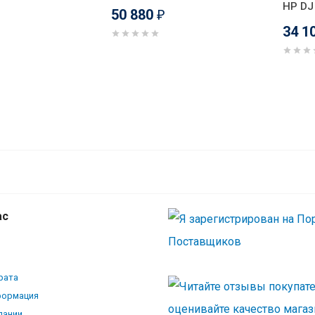
HP DJ
50 880
₽
34 1
ас
рата
формация
пании