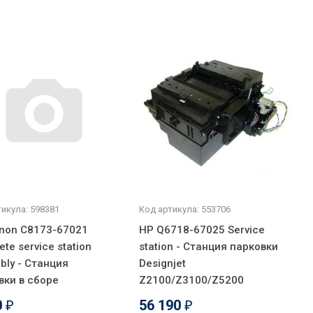
икула: 598381
Код артикула: 553706
non C8173-67021
HP Q6718-67025 Service
te service station
station - Станция парковки
bly - Станция
Designjet
вки в сборе
Z2100/Z3100/Z5200
0
56 190
₽
₽