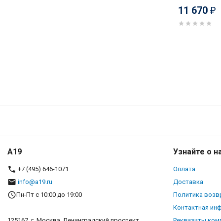
11 670
₽
A19
Узнайте о н
+7 (495) 646-1071
Оплата
info@a19.ru
Доставка
Пн-Пт с 10:00 до 19:00
Политика возв
Контактная ин
125167, г. Москва, Ленинградский проспект,
Реквизиты ком