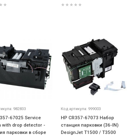
икула: 982833
Код артикула: 999003
357-67025 Service
HP CR357-67073 Набор
n with drop detector -
станция парковки (36-IN)
ия парковки в сборе
DesignJet T1500 / T3500