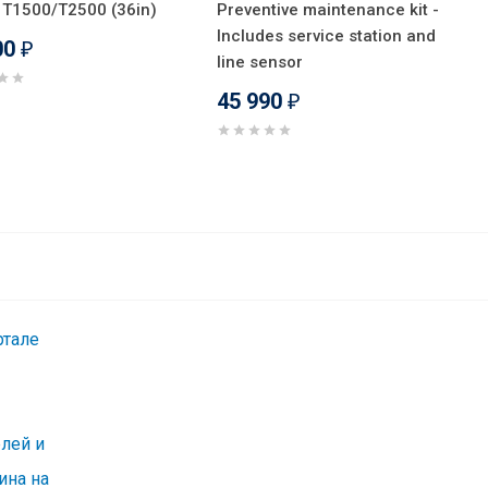
 T1500/T2500 (36in)
Preventive maintenance kit -
Includes service station and
00
₽
line sensor
45 990
₽