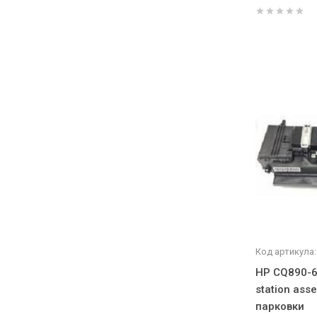
Код артикула:
HP CQ890-6
station ass
парковки