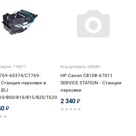
икула: 119217
Код артикула: 049281
769-60374/C7769-
HP Canon C8108-67011
 Станция парковки в
SERVICE STATION - Станция
 {DJ
парковки
10/800/810/815/820/T620}
2 340
₽
80
₽