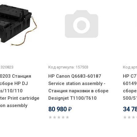
 320823
Код артикула: 157503
Код арт
0203 Станция
HP Canon Q6683-60187
HP C7
 сборе HP DJ
Service station assembly -
60149
us/110/110
Станция парковки в сборе
сборе
ter Print cartridge
Designjet T1100/T610
500/5
tion assembly
80 980
34 7
₽