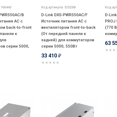
 166443
Код артикула: 320268
Код арт
-PWR550AC/B
D-Link DXS-PWR550AC/F
D-Lin
итания AC с
Источник питания AC с
PROJ 
ом back-to-front
вентилятором front-to-back
(770 
 панели к
(От передней панели к
комму
для
задней) для коммутаторов
63 5
ов серии 5000,
серии 5000, 550Вт
33 410
₽