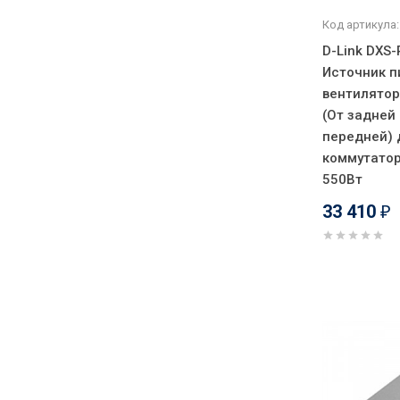
Код артикула:
D-Link DXS
Источник п
вентилятор
(От задней
передней) 
коммутатор
550Вт
33 410
₽