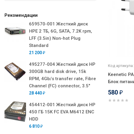
Рекомендации
659570-001 Жесткий диск
HPE 2 ТБ, 6G, SATA, 7.2K rpm,
LFF (3.5in) Non-hot Plug
Standard
21 200
₽
495277-004 Жесткий диск HP
Код артикула:
300GB hard disk drive, 15k
Keenetic PA
RPM, 4Gb/s transfer rate, Fibre
Блок питани
Channel (FC) connector, 3.5"
580
₽
28 440
₽
454412-001 Жесткий диск HP
450 ГБ 15K FC EVA M6412 ENC
HDD
6 810
₽