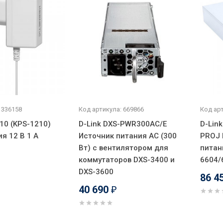
 336158
Код артикула: 669866
Код арт
10 (KPS-1210)
D-Link DXS-PWR300AC/E
D-Lin
я 12 В 1 А
Источник питания AC (300
PROJ 
Вт) с вентилятором для
питан
коммутаторов DXS-3400 и
6604/
DXS-3600
86 4
40 690
₽