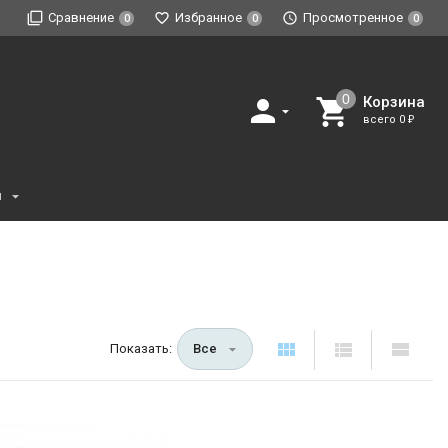
Сравнение
Избранное
Просмотренное
0
0
0
Корзина
всего
0
₽
и
Показать:
Все