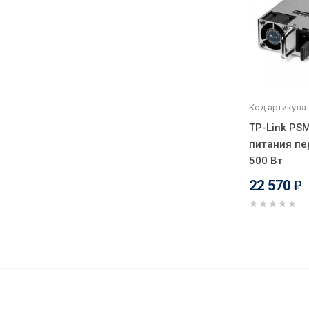
Код артикула:
TP-Link PS
питания пе
500 Вт
22 570
₽