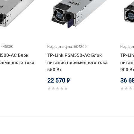
 445380
Код артикула: 604260
Код арт
M500-AC Блок
TP-Link PSM550-AC Блок
TP-Li
ременного тока
питания переменного тока
питан
550 Вт
900 В
22 570
36 6
₽