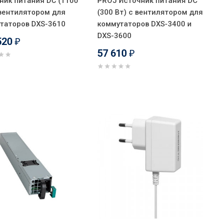
ник питания DC (1100
PROJ Источник питания DC
 вентилятором для
(300 Вт) с вентилятором для
таторов DXS-3610
коммутаторов DXS-3400 и
DXS-3600
520
₽
57 610
₽