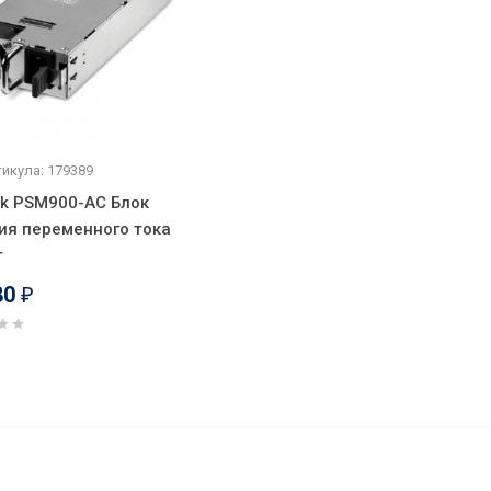
икула: 179389
nk PSM900-AC Блок
ия переменного тока
т
80
₽