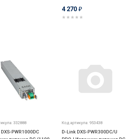
4 270
₽
икула: 332888
Код артикула: 953438
k DXS-PWR1000DC
D-Link DXS-PWR300DC/U