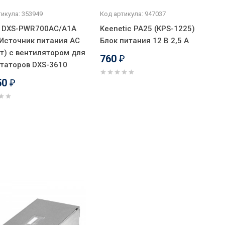
икула: 353949
Код артикула: 947037
k DXS-PWR700AC/A1A
Keenetic PA25 (KPS-1225)
Источник питания AC
Блок питания 12 В 2,5 А
Вт) с вентилятором для
760
₽
таторов DXS-3610
50
₽