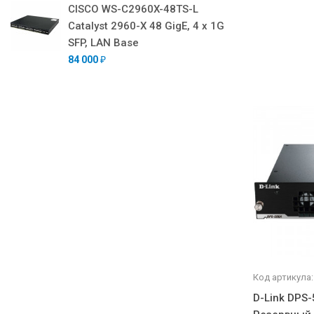
CISCO WS-C2960X-48TS-L
Catalyst 2960-X 48 GigE, 4 x 1G
SFP, LAN Base
84 000
₽
Код артикула:
D-Link DPS