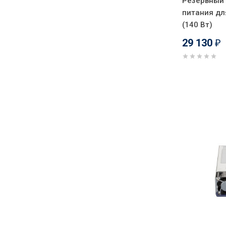
Резервный
питания дл
(140 Вт)
29 130
₽