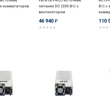
 источник
FB/A1A PROJ Источник
Источ
я коммутаторов
питания DC (300 Вт) с
Вт) с
вентилятором
комму
46 940
110 
₽