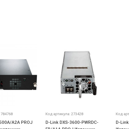
 784768
Код артикула: 273428
Код арт
-500A/A2A PROJ
D-Link DXS-3600-PWRDC-
D-Lin