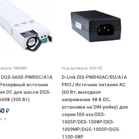
икула: 586880
Код артикула: 653142
k DGS-6600-PWRDC/A1A
D-Link DIS-PWR40AC/RU/A1A
Резервный источник
PROJ Источник питания AC
ия DC для шасси DGS-
(60 Вт, выходное
6608 (300 Вт)
напряжение 48 В DC,
установка на DIN-рейку) для
50
₽
серии DIS-xxx/DES-
1005P/DES-1008P/DES-
1009MP/DGS-1005P/DGS-
1100-08P