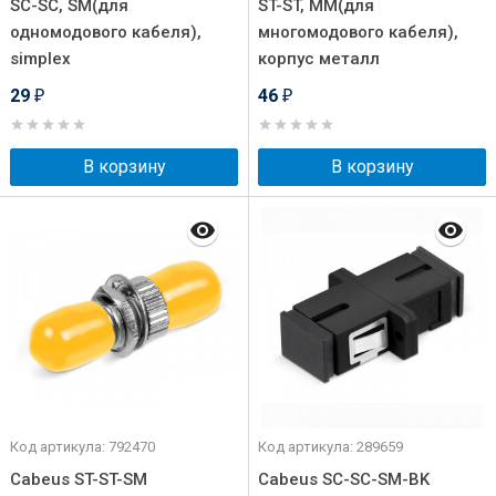
SC-SC, SM(для
ST-ST, MM(для
одномодового кабеля),
многомодового кабеля),
simplex
корпус металл
29
46
₽
₽
В корзину
В корзину
Код артикула: 792470
Код артикула: 289659
Cabeus ST-ST-SM
Cabeus SC-SC-SM-BK