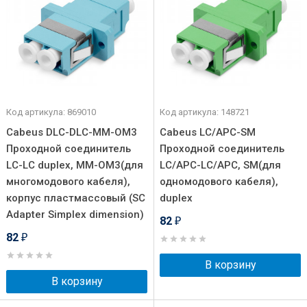
Код артикула: 869010
Код артикула: 148721
Cabeus DLC-DLC-MM-OM3
Cabeus LC/APC-SM
Проходной соединитель
Проходной соединитель
LC-LC duplex, MM-OM3(для
LC/APC-LC/APC, SM(для
многомодового кабеля),
одномодового кабеля),
корпус пластмассовый (SC
duplex
Adapter Simplex dimension)
82
₽
82
₽
В корзину
В корзину