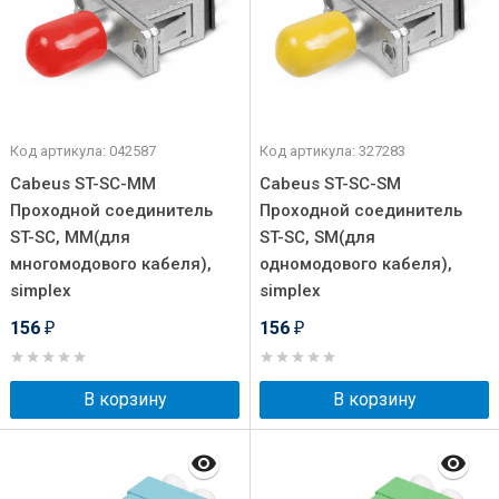
Код артикула: 042587
Код артикула: 327283
Cabeus ST-SC-MM
Cabeus ST-SC-SM
Проходной соединитель
Проходной соединитель
ST-SC, MM(для
ST-SC, SM(для
многомодового кабеля),
одномодового кабеля),
simplex
simplex
156
156
₽
₽
В корзину
В корзину