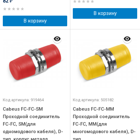
82
₽
В корзину
В корзину
Код артикула: 919464
Код артикула: 505182
Cabeus FC-FC-SM
Cabeus FC-FC-MM
Проходной соединитель
Проходной соединитель
FC-FC, SM(для
FC-FC, MM(для
одномодового кабеля), D-
многомодового кабеля), D-
тип, корпус металл
тип