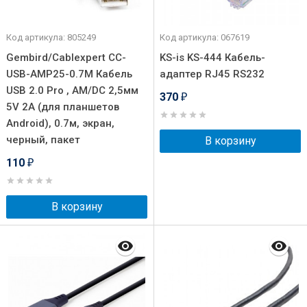
Код артикула: 805249
Код артикула: 067619
Gembird/Cablexpert CC-
KS-is KS-444 Кабель-
USB-AMP25-0.7M Кабель
адаптер RJ45 RS232
USB 2.0 Pro , AM/DC 2,5мм
370
₽
5V 2A (для планшетов
Android), 0.7м, экран,
черный, пакет
В корзину
110
₽
В корзину