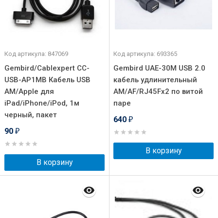
Код артикула: 847069
Код артикула: 693365
Gembird/Cablexpert CC-
Gembird UAE-30M USB 2.0
USB-AP1MB Кабель USB
кабель удлинительный
AM/Apple для
AM/AF/RJ45Fx2 по витой
iPad/iPhone/iPod, 1м
паре
черный, пакет
640
₽
90
₽
В корзину
В корзину