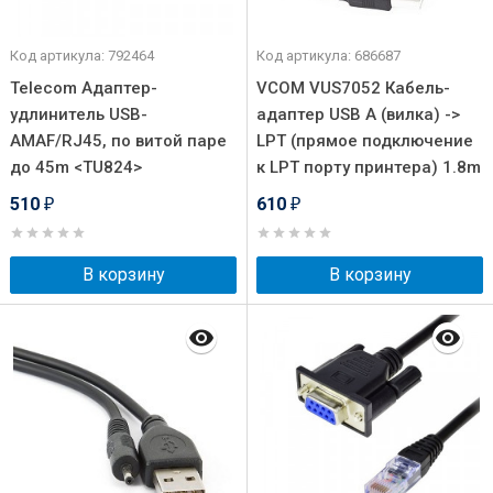
Код артикула: 792464
Код артикула: 686687
Telecom Адаптер-
VCOM VUS7052 Кабель-
удлинитель USB-
адаптер USB A (вилка) ->
AMAF/RJ45, по витой паре
LPT (прямое подключение
до 45m <TU824>
к LPT порту принтера) 1.8m
510
610
₽
₽
В корзину
В корзину