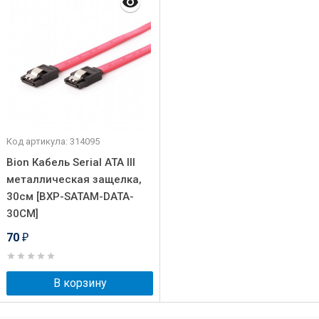
Код артикула: 314095
Bion Кабель Serial ATA III
металлическая защелка,
30см [BXP-SATAM-DATA-
30CM]
70
₽
В корзину