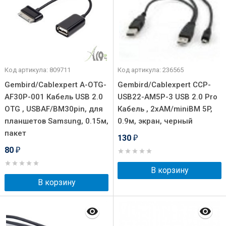
Код артикула: 809711
Код артикула: 236565
Gembird/Cablexpert A-OTG-
Gembird/Cablexpert CCP-
AF30P-001 Кабель USB 2.0
USB22-AM5P-3 USB 2.0 Pro
OTG , USBAF/BM30pin, для
Кабель , 2xAM/miniBM 5P,
планшетов Samsung, 0.15м,
0.9м, экран, черный
пакет
130
₽
80
₽
В корзину
В корзину