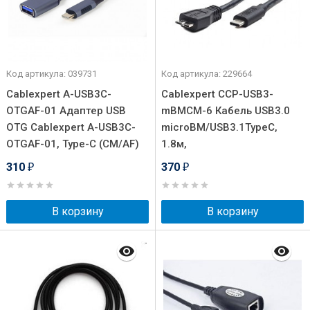
Код артикула: 039731
Код артикула: 229664
Cablexpert A-USB3C-
Cablexpert CCP-USB3-
OTGAF-01 Адаптер USB
mBMCM-6 Кабель USB3.0
OTG Cablexpert A-USB3C-
microBM/USB3.1TypeC,
OTGAF-01, Type-C (CM/AF)
1.8м,
310
370
₽
₽
В корзину
В корзину