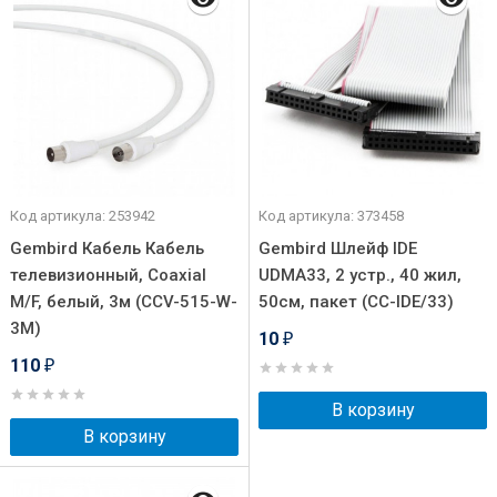
Код артикула: 253942
Код артикула: 373458
Gembird Кабель Кабель
Gembird Шлейф IDE
телевизионный, Coaxial
UDMA33, 2 устр., 40 жил,
M/F, белый, 3м (CCV-515-W-
50см, пакет (CC-IDE/33)
3M)
10
₽
110
₽
В корзину
В корзину