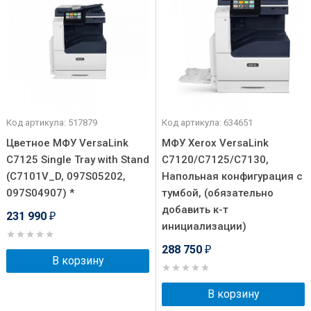
Код артикула: 517879
Код артикула: 634651
Цветное МФУ VersaLink
МФУ Xerox VersaLink
C7125 Single Tray with Stand
C7120/C7125/C7130,
(C7101V_D, 097S05202,
Напольная конфигурация с
097S04907) *
тумбой, (обязательно
добавить к-т
231 990
₽
инициализации)
288 750
₽
В корзину
В корзину