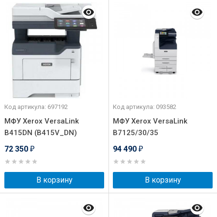
Код артикула: 697192
Код артикула: 093582
МФУ Xerox VersaLink
МФУ Xerox VersaLink
B415DN (B415V_DN)
B7125/30/35
72 350
94 490
₽
₽
В корзину
В корзину