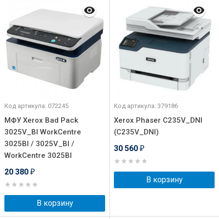
Код артикула: 072245
Код артикула: 379186
МФУ Xerox Bad Pack
Xerox Phaser C235V_DNI
3025V_BI WorkCentre
(C235V_DNI)
3025BI / 3025V_BI /
30 560
₽
WorkCentre 3025BI
20 380
₽
В корзину
В корзину