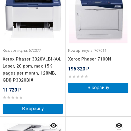
Код артикула: 672077
Код артикула: 767611
Xerox Phaser 3020V_BI {A4,
Xerox Phaser 7100N
Laser, 20 ppm, max 15K
196 320
₽
pages per month, 128MB,
GDI} P3020BI#
В корзину
11 720
₽
В корзину