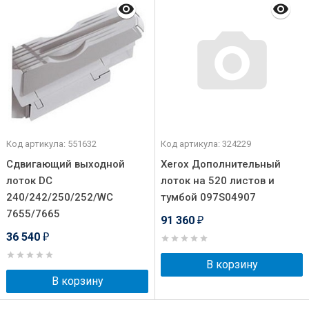
Код артикула: 551632
Код артикула: 324229
Сдвигающий выходной
Xerox Дополнительный
лоток DC
лоток на 520 листов и
240/242/250/252/WC
тумбой 097S04907
7655/7665
91 360
₽
36 540
₽
В корзину
В корзину