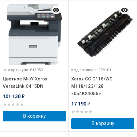
Код артикула: 813959
Код артикула: 276101
Цветное МФУ Xerox
Xerox CC C118/WC
VersaLink C415DN
M118/123/128
<054K24055>
101 130
₽
17 190
₽
В корзину
В корзину