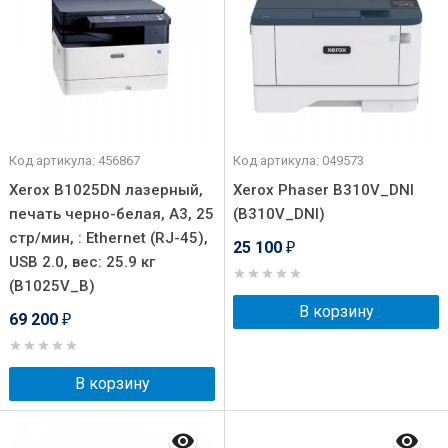
Код артикула: 456867
Код артикула: 049573
Xerox B1025DN лазерный,
Xerox Phaser B310V_DNI
печать черно-белая, A3, 25
(B310V_DNI)
стр/мин, : Ethernet (RJ-45),
25 100
₽
USB 2.0, вес: 25.9 кг
(B1025V_B)
В корзину
69 200
₽
В корзину