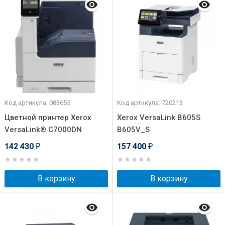
Код артикула: 083655
Код артикула: 720213
Цветной принтер Xerox
Xerox VersaLink B605S
VersaLink® C7000DN
B605V_S
142 430
157 400
₽
₽
В корзину
В корзину