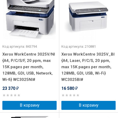
Код артикула: 843794
Код артикула: 210881
Xerox WorkCentre 3025V/NI
Xerox WorkCentre 3025V_BI
{A4, P/C/S/F, 20 ppm, max
{A4, Laser, P/C/S, 20 ppm,
15K pages per month,
max 15K pages per month,
128MB, GDI, USB, Network,
128MB, GDI, USB, Wi-Fi}
Wi-fi} WC3025NI#
WC3025BI#
23 370
16 580
₽
₽
В корзину
В корзину