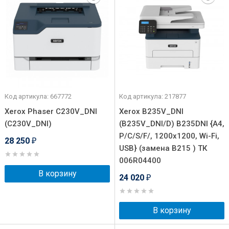
Код артикула: 667772
Код артикула: 217877
Xerox Phaser C230V_DNI
Xerox B235V_DNI
(C230V_DNI)
(B235V_DNI/D) B235DNI {A4,
P/C/S/F/, 1200x1200, Wi-Fi,
28 250
₽
USB} (замена B215 ) ТК
006R04400
В корзину
24 020
₽
В корзину