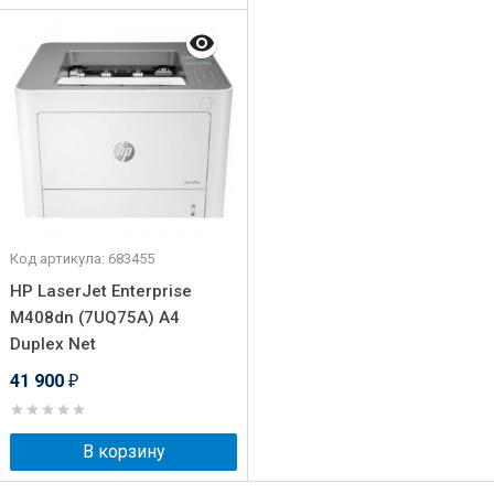
Код артикула: 683455
HP LaserJet Enterprise
M408dn (7UQ75A) A4
Duplex Net
41 900
₽
В корзину