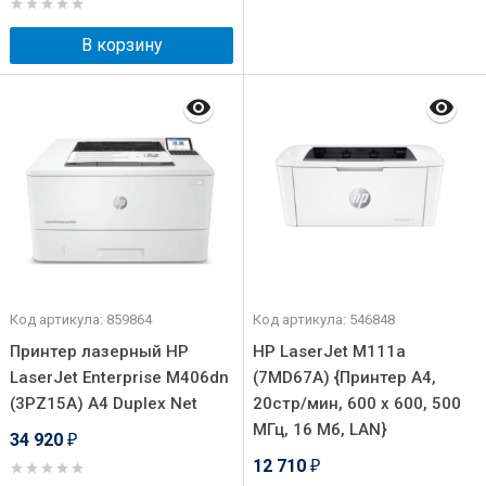
В корзину
Код артикула: 859864
Код артикула: 546848
Принтер лазерный HP
HP LaserJet M111a
LaserJet Enterprise M406dn
(7MD67A) {Принтер А4,
(3PZ15A) A4 Duplex Net
20стр/мин, 600 х 600, 500
МГц, 16 Мб, LAN}
34 920
₽
12 710
₽