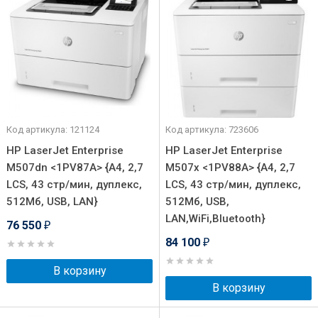
Код артикула: 121124
Код артикула: 723606
HP LaserJet Enterprise
HP LaserJet Enterprise
M507dn <1PV87A> {A4, 2,7
M507x <1PV88A> {A4, 2,7
LCS, 43 стр/мин, дуплекс,
LCS, 43 стр/мин, дуплекс,
512Мб, USB, LAN}
512Мб, USB,
LAN,WiFi,Bluetooth}
76 550
₽
84 100
₽
В корзину
В корзину