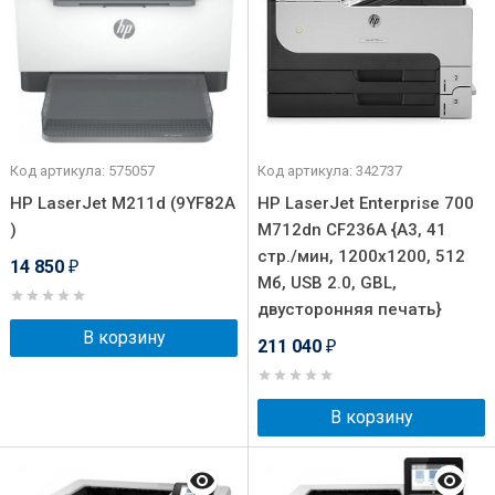
Код артикула: 575057
Код артикула: 342737
HP LaserJet M211d (9YF82A
HP LaserJet Enterprise 700
)
M712dn CF236A {A3, 41
стр./мин, 1200x1200, 512
14 850
₽
Мб, USB 2.0, GBL,
двусторонняя печать}
В корзину
211 040
₽
В корзину