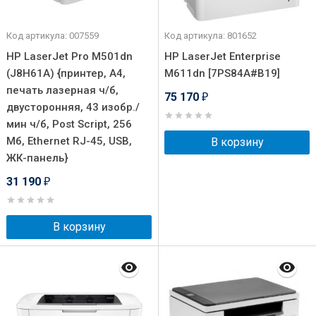
Код артикула: 007559
Код артикула: 801652
HP LaserJet Pro M501dn
HP LaserJet Enterprise
(J8H61A) {принтер, A4,
M611dn [7PS84A#B19]
печать лазерная ч/б,
75 170
₽
двусторонняя, 43 изобр./
мин ч/б, Post Script, 256
Мб, Ethernet RJ-45, USB,
В корзину
ЖК-панель}
31 190
₽
В корзину