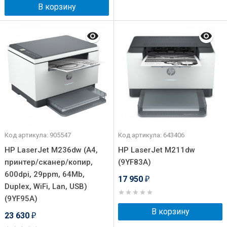
В корзину
Код артикула: 905547
Код артикула: 643406
HP LaserJet M236dw (A4,
HP LaserJet M211dw
принтер/сканер/копир,
(9YF83A)
600dpi, 29ppm, 64Mb,
17 950
₽
Duplex, WiFi, Lan, USB)
(9YF95A)
В корзину
23 630
₽