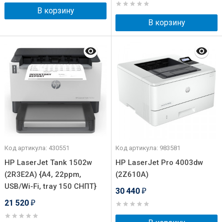
В корзину
В корзину
Код артикула: 430551
Код артикула: 983581
HP LaserJet Tank 1502w
HP LaserJet Pro 4003dw
(2R3E2A) {A4, 22ppm,
(2Z610A)
USB/Wi-Fi, tray 150 СНПТ}
30 440
₽
21 520
₽