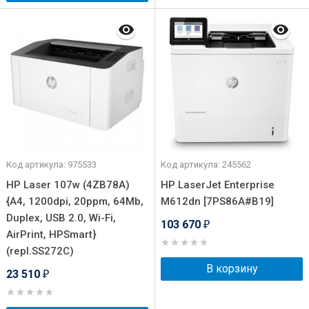
Код артикула: 975533
Код артикула: 245562
HP Laser 107w (4ZB78A)
HP LaserJet Enterprise
{A4, 1200dpi, 20ppm, 64Mb,
M612dn [7PS86A#B19]
Duplex, USB 2.0, Wi-Fi,
103 670
₽
AirPrint, HPSmart}
(repl.SS272C)
В корзину
23 510
₽