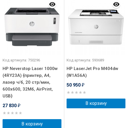
Код артикула: 750296
Код артикула: 593689
HP Neverstop Laser 1000w
HP LaserJet Pro M404dw
(4RY23A) {принтер, A4,
(W1A56A)
лазер ч/б, 20 стр/мин,
50 950
₽
600х600, 32Мб, AirPrint,
USB}
В корзину
27 830
₽
В корзину