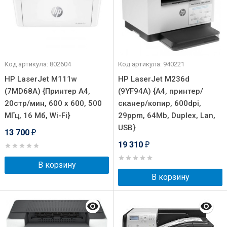
Код артикула: 802604
Код артикула: 940221
HP LaserJet M111w
HP LaserJet M236d
(7MD68A) {Принтер А4,
(9YF94A) {A4, принтер/
20стр/мин, 600 х 600, 500
сканер/копир, 600dpi,
МГц, 16 Мб, Wi-Fi}
29ppm, 64Mb, Duplex, Lan,
USB}
13 700
₽
19 310
₽
В корзину
В корзину